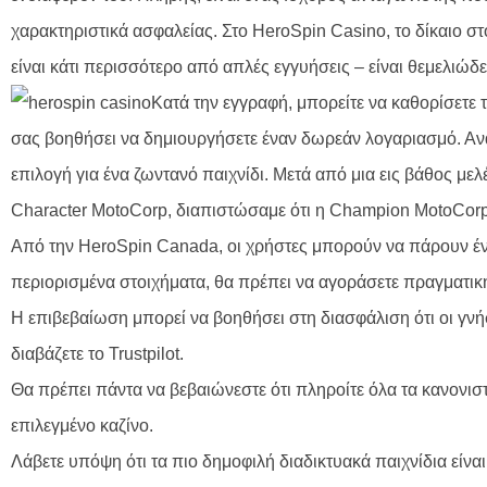
χαρακτηριστικά ασφαλείας. Στο HeroSpin Casino, το δίκαιο στ
είναι κάτι περισσότερο από απλές εγγυήσεις – είναι θεμελιώδεις
Κατά την εγγραφή, μπορείτε να καθορίσετε 
σας βοηθήσει να δημιουργήσετε έναν δωρεάν λογαριασμό. Ανάλ
επιλογή για ένα ζωντανό παιχνίδι. Μετά από μια εις βάθος με
Character MotoCorp, διαπιστώσαμε ότι η Champion MotoCorp
Από την HeroSpin Canada, οι χρήστες μπορούν να πάρουν ένα
περιορισμένα στοιχήματα, θα πρέπει να αγοράσετε πραγματική
Η επιβεβαίωση μπορεί να βοηθήσει στη διασφάλιση ότι οι γνή
διαβάζετε το Trustpilot.
Θα πρέπει πάντα να βεβαιώνεστε ότι πληροίτε όλα τα κανονισ
επιλεγμένο καζίνο.
Λάβετε υπόψη ότι τα πιο δημοφιλή διαδικτυακά παιχνίδια είνα