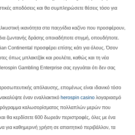
ιστικές αποδόσεις και θα συμπληρώσετε θέσεις τόσο για
 ελκυστική ικανότητα στα παιχνίδια καζίνο που προσφέρουν,
ίδια ζωντανής δράσης οποιαδήποτε στιγμή, οπουδήποτε.
alian Continental προσφέρει επίσης κάτι για όλους. Όσον
άρτες όπως μπλακτζάκ και ρουλέτα, καθώς και τη νέα
erospin Gambling Enterprise σας εγγυάται ότι δεν σας
ιπροσωπευτικής απόλαυσης, επομένως είναι ιδανικό τόσο
 Ανακαλύψτε έναν εναλλακτικό
herospin casino
λογαριασμό
κό πρόγραμμα καλωσορίσματος πολλαπλών μερών που
ι θα κερδίσετε 600 δωρεάν περιστροφές, όλες με ένα
α για καθημερινή χρήση σε απαιτητικό περιβάλλον, τα