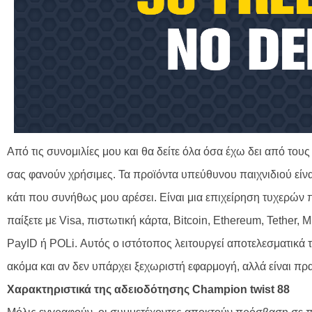
Από τις συνομιλίες μου και θα δείτε όλα όσα έχω δει από τους
σας φανούν χρήσιμες. Τα προϊόντα υπεύθυνου παιχνιδιού είν
κάτι που συνήθως μου αρέσει. Είναι μια επιχείρηση τυχερών 
παίξετε με Visa, πιστωτική κάρτα, Bitcoin, Ethereum, Tether, 
PayID ή POLi. Αυτός ο ιστότοπος λειτουργεί αποτελεσματικά τ
ακόμα και αν δεν υπάρχει ξεχωριστή εφαρμογή, αλλά είναι πρ
Χαρακτηριστικά της αδειοδότησης Champion twist 88