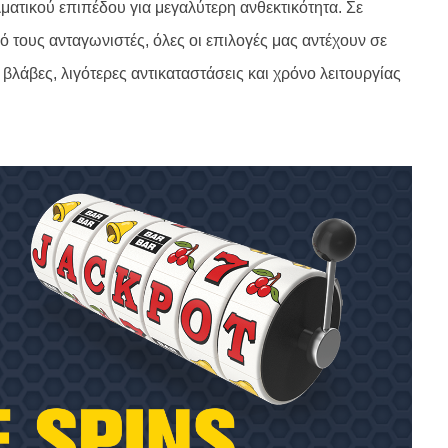
λματικού επιπέδου για μεγαλύτερη ανθεκτικότητα. Σε
 τους ανταγωνιστές, όλες οι επιλογές μας αντέχουν σε
βλάβες, λιγότερες αντικαταστάσεις και χρόνο λειτουργίας