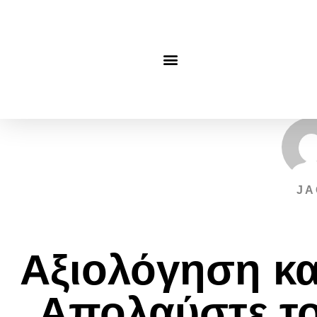
JA
Αξιολόγηση κα
Απολαύστε το 