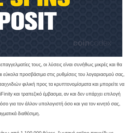
 επαγγελματίες τους, οι λύσεις είναι συνήθως μικρές και θα
αι εύκολα προσβάσιμα στις ρυθμίσεις του λογαριασμού σας,
παιχνιδιών φιλική προς τα κρυπτονομίσματα και μπορείτε να
MiFinity και τραπεζικό έμβασμα, αν και δεν υπάρχει επιλογή
όσο για τον άλλον υπολογιστή όσο και για τον κινητό σας,
αγματικά διαθέσιμη.