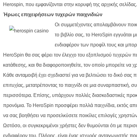
Herospin, που εμφανίζονται στην κορυφή της αρχικής σελίδας
Ήρωες επιχειρήσεων τυχερών παιχνιδιών
Οι συμμετέχοντες απολαμβάνουν ποι
το βιβλίο σας, το HeroSpin εγγυάται 
ενδιαφέρον των προφίλ τους και μπορε
HeroSpin θα σας φέρει τον έλεγχο του εξοπλισμού τυχερών 
κατάθεσης, και θα διαφοροποιηθείτε, τον οποίο μπορείτε να 
Κάθε ανταμοιβή έχει σχεδιαστεί για να βελτιώσει το δικό σας π
επιτυχίας, μετατρέποντας το παιχνίδι σε μια συναρπαστική, 
περισσότερα. Επίσης, υπάρχουν πολλές διασκεδαστικές προκλή
προνόμια. Το HeroSpin προσφέρει πολλά παιχνίδια, εκτός από p
να σας βοηθήσει να προσελκύσετε ποικίλες επιλογές χρηστών
Ωστόσο, οι συγκεκριμένοι χρήστες δεν θυμούνται ότι με περ
ενδιαφέρον του. Πλήρης, είναι ένας ισχυρός ανταγωνιστής π