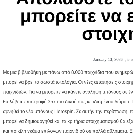
μπορείτε να 
στοιχ
January 13, 2026
,
5:
Με μια βιβλιοθήκη με πάνω από 8.000 παιχνίδια που ενημερών
μπορεί να βρει τα σωστά ιστολόγια. Οι νέες απαιτήσεις στοιχ
παιχνιδιών. Για να μπορείτε να κάνετε ανάληψη μπόνους σε έ
θα λάβετε επιστροφή 35x του δικού σας κερδισμένου δώρου.
αρνηθεί το νέο μπόνους Herospin.
Σε αυτήν την περίπτωση, 
μπορεί να δημιουργηθεί και τα κριτήρια στοιχηματισμού θα ε
και ποικίλη γκάμα επιλογών παιχνιδιού σε πολλά αθλήματα. Ε