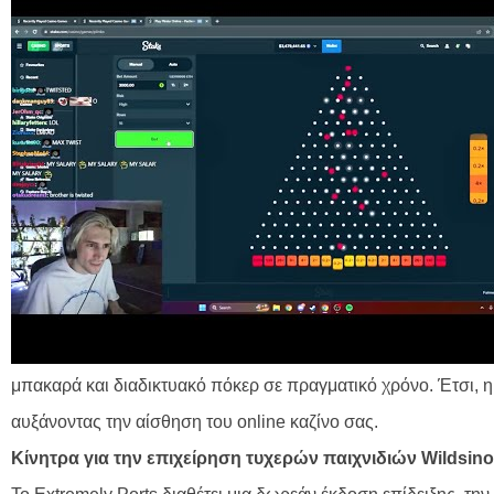
μπακαρά και διαδικτυακό πόκερ σε πραγματικό χρόνο. Έτσι, η
αυξάνοντας την αίσθηση του online καζίνο σας.
Κίνητρα για την επιχείρηση τυχερών παιχνιδιών Wildsino