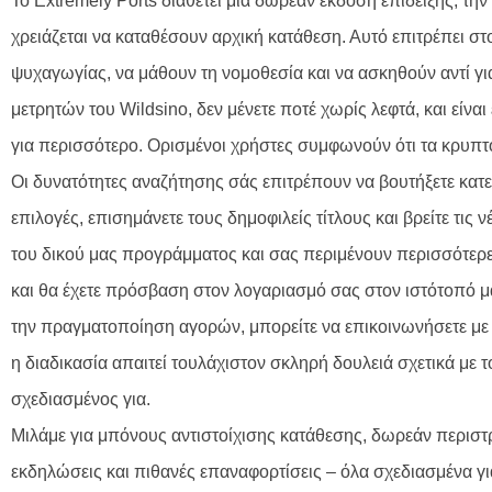
Το Extremely Ports διαθέτει μια δωρεάν έκδοση επίδειξης, την
χρειάζεται να καταθέσουν αρχική κατάθεση. Αυτό επιτρέπει στ
ψυχαγωγίας, να μάθουν τη νομοθεσία και να ασκηθούν αντί γ
μετρητών του Wildsino, δεν μένετε ποτέ χωρίς λεφτά, και είνα
για περισσότερο. Ορισμένοι χρήστες συμφωνούν ότι τα κρυπτ
Οι δυνατότητες αναζήτησης σάς επιτρέπουν να βουτήξετε κατευ
επιλογές, επισημάνετε τους δημοφιλείς τίτλους και βρείτε τις
του δικού μας προγράμματος και σας περιμένουν περισσότερε
και θα έχετε πρόσβαση στον λογαριασμό σας στον ιστότοπό μ
την πραγματοποίηση αγορών, μπορείτε να επικοινωνήσετε με 
η διαδικασία απαιτεί τουλάχιστον σκληρή δουλειά σχετικά με 
σχεδιασμένος για.
Μιλάμε για μπόνους αντιστοίχισης κατάθεσης, δωρεάν περιστ
εκδηλώσεις και πιθανές επαναφορτίσεις – όλα σχεδιασμένα γ