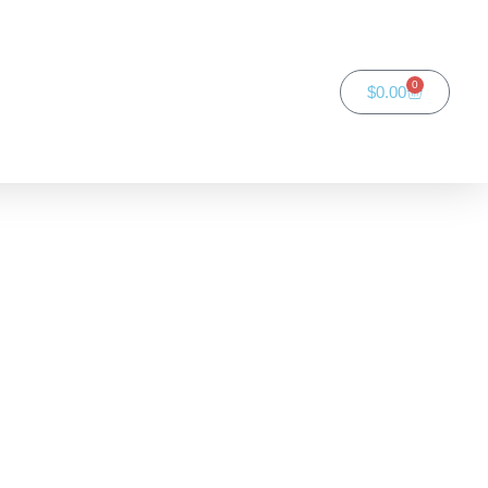
0
$
0.00