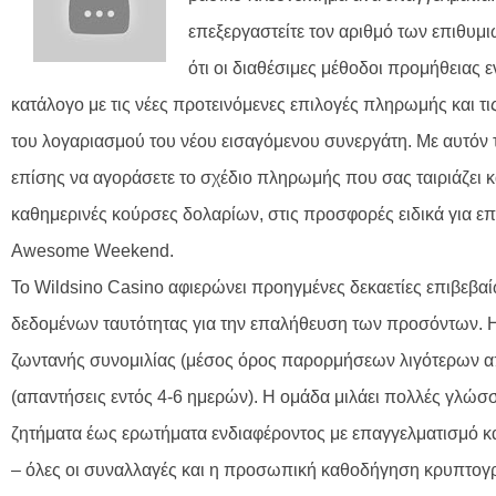
επεξεργαστείτε τον αριθμό των επιθυμι
ότι οι διαθέσιμες μέθοδοι προμήθειας 
κατάλογο με τις νέες προτεινόμενες επιλογές πληρωμής και τ
του λογαριασμού του νέου εισαγόμενου συνεργάτη. Με αυτόν τ
επίσης να αγοράσετε το σχέδιο πληρωμής που σας ταιριάζει 
καθημερινές κούρσες δολαρίων, στις προσφορές ειδικά για επι
Awesome Weekend.
Το Wildsino Casino αφιερώνει προηγμένες δεκαετίες επιβεβαί
δεδομένων ταυτότητας για την επαλήθευση των προσόντων. Η
ζωντανής συνομιλίας (μέσος όρος παρορμήσεων λιγότερων από
(απαντήσεις εντός 4-6 ημερών). Η ομάδα μιλάει πολλές γλώσσες
ζητήματα έως ερωτήματα ενδιαφέροντος με επαγγελματισμό κ
– όλες οι συναλλαγές και η προσωπική καθοδήγηση κρυπτογρ