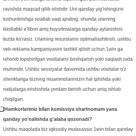
ravishda maqsad qilib olishdir. Uni qanday yig'ishingizni
tushuntirishga soatlab vaqt ajrating, shunda ularning
dastlabki e'tibori aniq buyurtmalarga qanday aylanishini
tezda ko'rasiz. Ularning resurslarini optimallashtirish, ushbu
veb-reklama kampaniyasini tashkil qilish uchun 1win ga
ishonib topshirilgan vositalarni boshqarish yoki saqlash juda
muhimdir. Ushbu sessiyalar davomida ushbu vositalar o'z
sheriklariga bizning muammolarimizni hal qilishda yoki
natijalarga erishishda yordam berish uchun aniq ishlab
chiqilgan.
⃣ Hamkorlarimiz bilan komissiya shartnomam yana
qanday yo'nalishda g'alaba qozonadi?
Ushbu maqolada biz iqtisodiy mutaxassis 1win bilan qanday