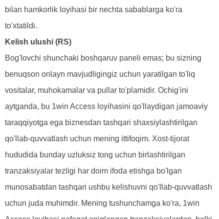
bilan hamkorlik loyihasi bir nechta sabablarga ko'ra
to'xtatildi.
Kelish ulushi (RS)
Bog'lovchi shunchaki boshqaruv paneli emas; bu sizning
benuqson onlayn mavjudligingiz uchun yaratilgan to'liq
vositalar, muhokamalar va pullar to'plamidir. Ochig'ini
aytganda, bu 1win Access loyihasini qo'llaydigan jamoaviy
taraqqiyotga ega biznesdan tashqari shaxsiylashtirilgan
qo'llab-quvvatlash uchun mening ittifoqim. Xost-tijorat
hududida bunday uzluksiz tong uchun birlashtirilgan
tranzaksiyalar tezligi har doim ifoda etishga bo'lgan
munosabatdan tashqari ushbu kelishuvni qo'llab-quvvatlash
uchun juda muhimdir. Mening tushunchamga ko'ra, 1win