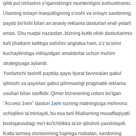
qilib pul ishlashni o'rganishingiz mumkinligini tushuntiramiz.
Ularning onlayn mavjudligining o'sishi va onlayn savdoning
paydo bo'lishi bilan an'anaviy reklama dasturlari endi yetarli
emas. Shu nuqtai nazardan, bizning kutib olish dasturlarimiz
turli jihatlarni tartibga solishni anglatsa ham, o'z ta'sirini
kuchaytirishga intilayotgan amaldorlar uchun muhim
strategiyaga aylandi.
Yordamchi tashrifi paytida qaysi tijorat favvoralari qabul
qilinishi va qaysilari qabul qilinmasligi pragmatik reklama
usullari bilan xavflidir. Qimor biznesining ustuni bo'lgan
"Access 1win" dasturi
1win
sizning matningizga mohirona
ochiqlikni ta'minlaydi, bu esa turli filiallarning muvaffaqiyatli
boshqaruvdagi mo'l-ko'lchilikka ta'sir qilishini yaxshilaydi.
Katta tarmoq olomonining hajmiga nisbatan, savdoning