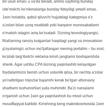
bir usuli emas; u va'da beradi, ammo saytning bunday
iste'molchi ko'nikmalariga bunday fidoyiligi yetarli emas.
1win holatida, qabul qiluvchi hujjatdagi kategoriya o'z
a'zolari bilan uzoq muddatli yoki barqaror munosabatlarni
o'rnatish istagini aniq ko'rsatadi. Sizning texnologiyangiz,
filiallarning ramziy kutganlari haqidagi yangi va innovatsion
g'oyalaringiz uchun mo'ljallangan mening portalim – bu xost,
ko'plab targ'ibotchi reklama kirish janglarini boshqarishda
sherik. Agar ushbu CPA bizning yaqinlashib kelayotgan
foydalarimizni berish uchun ustunlik qilsa, bir nechta a'zolar
yo'naltirilgan mijozlar bajarishi kerak bo'lgan afsonaviy
shartlarni tushunishlari juda muhimdir. Ba'zi narsalarni
o'rganish uchun 1win ga yaqinlashish bu misol uchun
muvaffaqiyat kalitidir. Kirishning keng makrokosmosida 1win