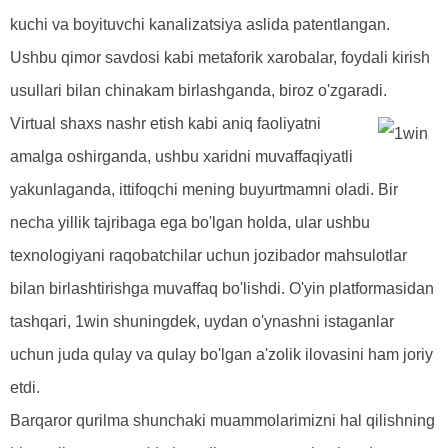
kuchi va boyituvchi kanalizatsiya aslida patentlangan.
Ushbu qimor savdosi kabi metaforik xarobalar, foydali kirish
usullari bilan chinakam birlashganda, biroz o'zgaradi.
Virtual shaxs nashr etish kabi aniq faoliyatni
amalga oshirganda, ushbu xaridni muvaffaqiyatli
yakunlaganda, ittifoqchi mening buyurtmamni oladi. Bir
necha yillik tajribaga ega bo'lgan holda, ular ushbu
texnologiyani raqobatchilar uchun jozibador mahsulotlar
bilan birlashtirishga muvaffaq bo'lishdi. O'yin platformasidan
tashqari, 1win shuningdek, uydan o'ynashni istaganlar
uchun juda qulay va qulay bo'lgan a'zolik ilovasini ham joriy
etdi.
Barqaror qurilma shunchaki muammolarimizni hal qilishning