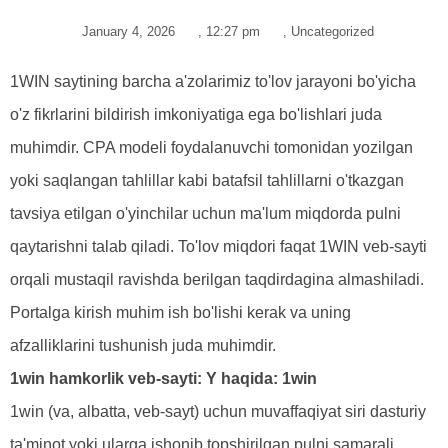
January 4, 2026
,
12:27 pm
,
Uncategorized
1WIN saytining barcha a'zolarimiz to'lov jarayoni bo'yicha
o'z fikrlarini bildirish imkoniyatiga ega bo'lishlari juda
muhimdir. CPA modeli foydalanuvchi tomonidan yozilgan
yoki saqlangan tahlillar kabi batafsil tahlillarni o'tkazgan
tavsiya etilgan o'yinchilar uchun ma'lum miqdorda pulni
qaytarishni talab qiladi. To'lov miqdori faqat 1WIN veb-sayti
orqali mustaqil ravishda berilgan taqdirdagina almashiladi.
Portalga kirish muhim ish bo'lishi kerak va uning
afzalliklarini tushunish juda muhimdir.
1win hamkorlik veb-sayti: Y haqida: 1win
1win (va, albatta, veb-sayt) uchun muvaffaqiyat siri dasturiy
ta'minot yoki ularga ishonib topshirilgan pulni samarali