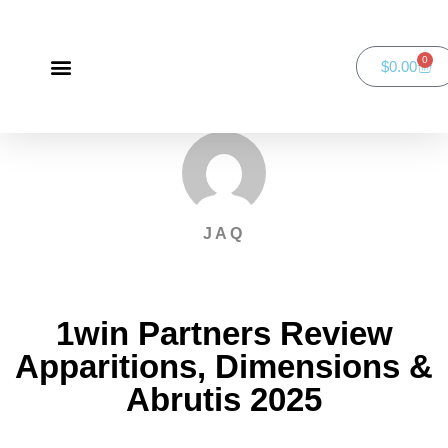
0
$
0.00
Green Bay Duathlon presented by SportsFaith
SportsFaith Podcast
JAQ
1win Partners Review
Apparitions, Dimensions &
Abrutis 2025