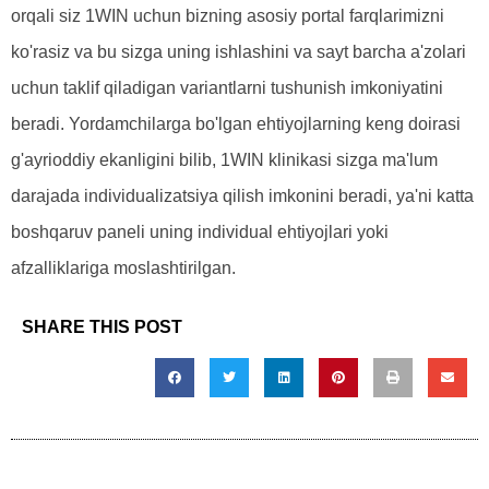
orqali siz 1WIN uchun bizning asosiy portal farqlarimizni
ko'rasiz va bu sizga uning ishlashini va sayt barcha a'zolari
uchun taklif qiladigan variantlarni tushunish imkoniyatini
beradi. Yordamchilarga bo'lgan ehtiyojlarning keng doirasi
g'ayrioddiy ekanligini bilib, 1WIN klinikasi sizga ma'lum
darajada individualizatsiya qilish imkonini beradi, ya'ni katta
boshqaruv paneli uning individual ehtiyojlari yoki
afzalliklariga moslashtirilgan.
SHARE THIS POST