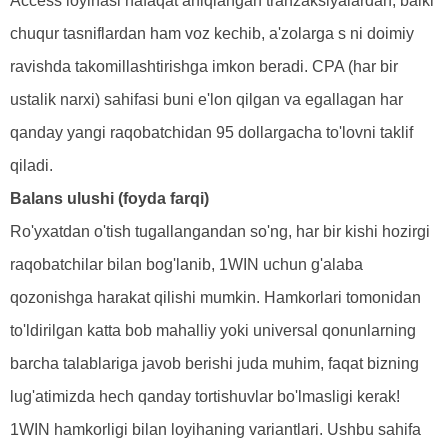
Access loyihasi nafaqat aniqlangan tranzaksiyalardan, balki
chuqur tasniflardan ham voz kechib, a'zolarga s ni doimiy
ravishda takomillashtirishga imkon beradi. CPA (har bir
ustalik narxi) sahifasi buni e'lon qilgan va egallagan har
qanday yangi raqobatchidan 95 dollargacha to'lovni taklif
qiladi.
Balans ulushi (foyda farqi)
Ro'yxatdan o'tish tugallangandan so'ng, har bir kishi hozirgi
raqobatchilar bilan bog'lanib, 1WIN uchun g'alaba
qozonishga harakat qilishi mumkin. Hamkorlari tomonidan
to'ldirilgan katta bob mahalliy yoki universal qonunlarning
barcha talablariga javob berishi juda muhim, faqat bizning
lug'atimizda hech qanday tortishuvlar bo'lmasligi kerak!
1WIN hamkorligi bilan loyihaning variantlari. Ushbu sahifa