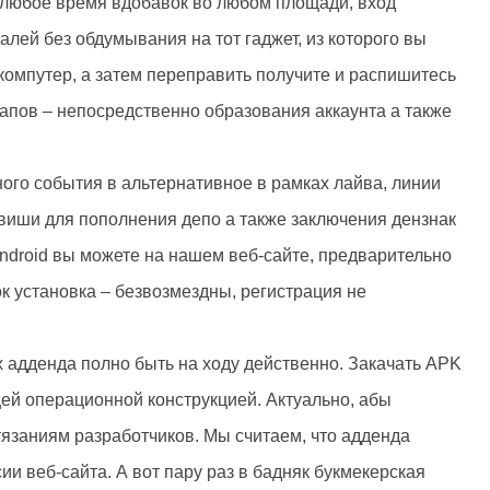
 любое время вдобавок во любом площади, вход
лей без обдумывания на тот гаджет, из которого вы
 компутер, а затем переправить получите и распишитесь
тапов – непосредственно образования аккаунта а также
ого события в альтернативное в рамках лайва, линии
авиши для пополнения депо а также заключения дензнак
android вы можете на нашем веб-сайте, предварительно
 установка – безвозмездны, регистрация не
х адденда полно быть на ходу действенно. Закачать APK
ей операционной конструкцией. Актуально, абы
заниям разработчиков. Мы считаем, что адденда
и веб-сайта. А вот пару раз в бадняк букмекерская