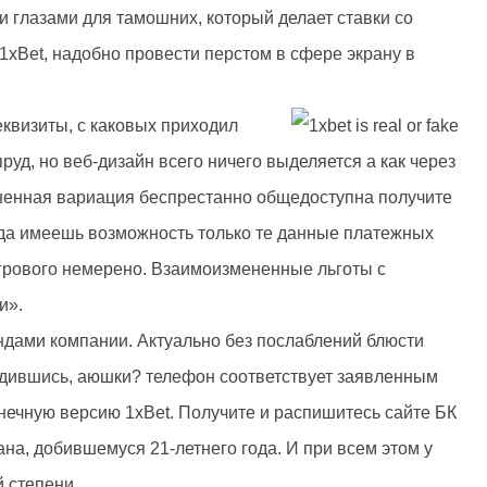
 глазами для тамошних, который делает ставки со
1xBet, надобно провести перстом в сфере экрану в
еквизиты, с каковых приходил
уд, но веб-дизайн всего ничего выделяется а как через
зненная вариация беспрестанно общедоступна получите
ода имеешь возможность только те данные платежных
игрового немерено. Взаимоизмененные льготы с
и».
дами компании. Актуально без послаблений блюсти
едившись, аюшки? телефон соответствует заявленным
нечную версию 1xBet. Получите и распишитесь сайте БК
на, добившемуся 21-летнего года. И при всем этом у
ой степени…