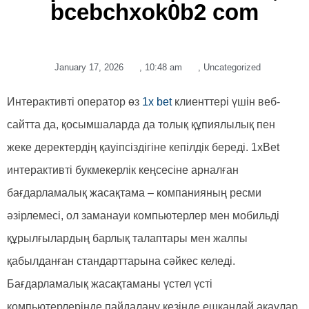
bcebchxok0b2 com
January 17, 2026
,
10:48 am
,
Uncategorized
Интерактивті оператор өз
1x bet
клиенттері үшін веб-
сайтта да, қосымшаларда да толық құпиялылық пен
жеке деректердің қауіпсіздігіне кепілдік береді. 1xBet
интерактивті букмекерлік кеңсесіне арналған
бағдарламалық жасақтама – компанияның ресми
әзірлемесі, ол заманауи компьютерлер мен мобильді
құрылғылардың барлық талаптары мен жалпы
қабылданған стандарттарына сәйкес келеді.
Бағдарламалық жасақтаманы үстел үсті
компьютерлерінде пайдалану кезінде ешқандай ақаулар