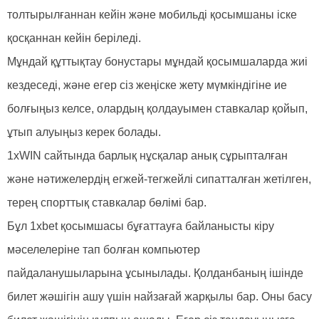
толтырылғаннан кейін және мобильді қосымшаны іске
қосқаннан кейін беріледі.
Мұндай құттықтау бонустары мұндай қосымшаларда жиі
кездеседі, және егер сіз жеңіске жету мүмкіндігіне ие
болғыңыз келсе, олардың қолдауымен ставкалар қойып,
ұтып алуыңыз керек болады.
1xWIN сайтында барлық нұсқалар анық сұрыпталған
және нәтижелердің егжей-тегжейлі сипатталған жетілген,
терең спорттық ставкалар бөлімі бар.
Бұл 1xbet қосымшасы бұғаттауға байланысты кіру
мәселелеріне тап болған компьютер
пайдаланушыларына ұсынылады. Қолданбаның ішінде
билет жәшігін ашу үшін найзағай жарқылы бар. Оны басу