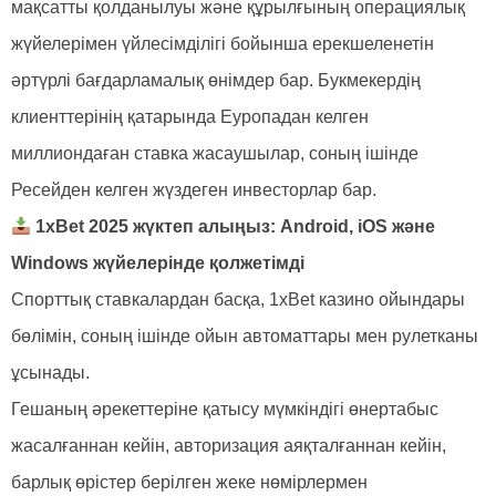
мақсатты қолданылуы және құрылғының операциялық
жүйелерімен үйлесімділігі бойынша ерекшеленетін
әртүрлі бағдарламалық өнімдер бар. Букмекердің
клиенттерінің қатарында Еуропадан келген
миллиондаған ставка жасаушылар, соның ішінде
Ресейден келген жүздеген инвесторлар бар.
1xBet 2025 жүктеп алыңыз: Android, iOS және
Windows жүйелерінде қолжетімді
Спорттық ставкалардан басқа, 1xBet казино ойындары
бөлімін, соның ішінде ойын автоматтары мен рулетканы
ұсынады.
Гешаның әрекеттеріне қатысу мүмкіндігі өнертабыс
жасалғаннан кейін, авторизация аяқталғаннан кейін,
барлық өрістер берілген жеке нөмірлермен