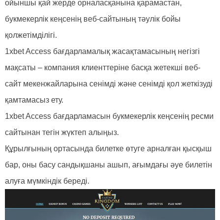
ойыншы қай жерде орналасқанына қарамастан,
букмекерлік кеңсенің веб-сайтының тәулік бойы
қолжетімділігі.
1xbet Access бағдарламалық жасақтамасының негізгі
мақсаты – компания клиенттеріне басқа жетекші веб-
сайт мекенжайларына сенімді және сенімді қол жеткізуді
қамтамасыз ету.
1xbet Access бағдарламасын букмекерлік кеңсенің ресми
сайтынан тегін жүктеп алыңыз.
Құрылғының ортасында билетке өтуге арналған қысқыш
бар, оны басу сандықшаны ашып, ағымдағы әуе билетін
алуға мүмкіндік береді.