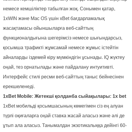
немесе кемшіліктер табылған жоқ. Сонымен қатар,
1xWIN және Mac OS үшін xBet бағдарламалық
жасақтамасы ойыншыларға веб-сайттың
функционалдығына шегерімсіз немесе шығындарсыз,
қосымша трафикті жұмсамай немесе жұмыс істейтін
айналарды іздемей кіру мүмкіндігін ұсынады. IQ жүктеу
оңай, тез орнатылады және пайдалану интуитивті.
Интерфейс стилі ресми веб-сайттың таныс бейнесінен
ерекшеленеді.
1xBet Mobile: Жетекші қолданба сыйақылары: 1x bet
1xBet мобильді қосымшасының көмегімен сіз ең алуан
түрлі оқиғаларға оңай ставка жасай аласыз және әлі де
ұтып ала аласыз. Танымалдан экзотикалыққа дейінгі 60-