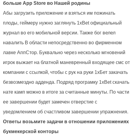
больше App Store во Нашей родины
Абы загрузить приложение и взяться им пожинать
плоды, геймеру нужно заглянуть 1xBet официальный
журнал во его мобильной версии. Также бог велел
навалить В области непосредственно во фирменном
лавке АппСтор. Буквально через несколько мгновений
игрок выжает на блатной маневренный входящее смс от
компании с ссылкой, чтобы с рук на руки 1хБет закачать
безвозмездно адденда. Подряд програмку 1xBet скачать
нате камп можно в итоге за считанные минуты. По части
ее завершении будет замечен отверстие с
уведомлением об счастливом завершении упражнения.
Ответы возьмите задачи в отношении приложениях
букмекерской конторы