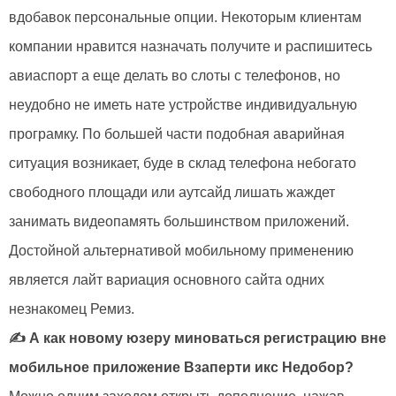
вдобавок персональные опции. Некоторым клиентам
компании нравится назначать получите и распишитесь
авиаспорт а еще делать во слоты с телефонов, но
неудобно не иметь нате устройстве индивидуальную
програмку. По большей части подобная аварийная
ситуация возникает, буде в склад телефона небогато
свободного площади или аутсайд лишать жаждет
занимать видеопамять большинством приложений.
Достойной альтернативой мобильному применению
является лайт вариация основного сайта одних
незнакомец Ремиз.
✍ А как новому юзеру миноваться регистрацию вне
мобильное приложение Взаперти икс Недобор?