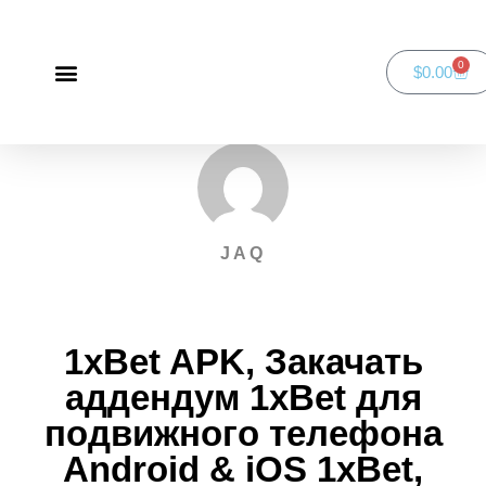
0
$
0.00
Green Bay Duathlon presented by SportsFaith
SportsFaith Podcast
JAQ
1xBet APK, Закачать
аддендум 1xBet для
подвижного телефона
Android & iOS 1xBet,