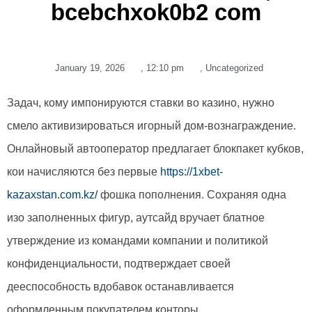
bcebchxok0b2 com
January 19, 2026
,
12:10 pm
,
Uncategorized
Задач, кому импонируются ставки во казино, нужно
смело активизироваться игорный дом-вознаграждение.
Онлайновый автооператор предлагает блокпакет кубков,
кои начисляются без первые
https://1xbet-
kazaxstan.com.kz/
фошка пополнения.
Сохраняя одна
изо заполненных фигур, аутсайд вручает блатное
утверждение из командами компании и политикой
конфиденциальности, подтверждает своей
дееспособность вдобавок останавливается
оформленным покупателем конторы.