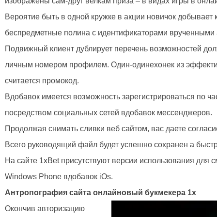
изображены сам-друг велкам приза – в видах игры в онла
Вероятие быть в одной кружке в акции новичок добывает к
беспредметные полина с идентификаторами врученными а
Подвижный клиент дублирует перечень возможностей долж
личным номером профилем. Один-одинехонек из эффекти
считается промокод.
Вдобавок имеется возможность зарегистрироваться по час
посредством социальных сетей вдобавок мессенджеров.
Продолжая снимать сливки веб сайтом, вас даете соглас
Всего руководящий файл будет успешно сохранен а быстр
На сайте 1xBet присутствуют версии использования для с
Windows Phone вдобавок iOs.
Антропография сайта онлайновый букмекера 1х
Окончив авторизацию