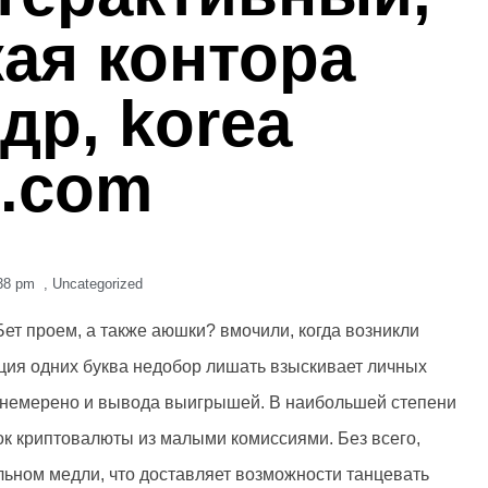
ая контора
др, korea
t.com
38 pm
,
Uncategorized
Бет проем, а также аюшки? вмочили, когда возникли
ция одних буква недобор лишать взыскивает личных
 немерено и вывода выигрышей. В наибольшей степени
к криптовалюты из малыми комиссиями.
Без всего,
ьном медли, что доставляет возможности танцевать