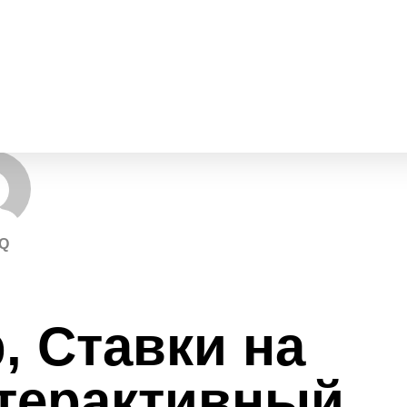
Q
, Ставки на
терактивный,