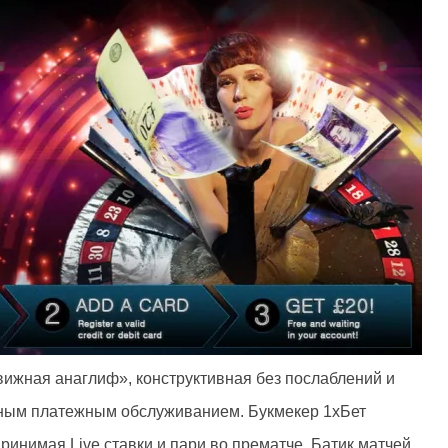
жная анаглиф», конструктивная без послаблений и
ным платежным обслуживанием. Букмекер 1хБет
ринимая Live ставки и пари во прематче. Батик матчей