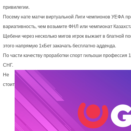
привилегии.
Посему нате матчи виртуальной Лиги чемпионов УЕФА п
вариативность, чем возьмите ФНЛ или чемпионат Казахст
Щебени через несколько мигов игрок выжает в блатной 
этого напрямую 1хБет закачать бесплатно адденда.
По части качеству проработки спорт гильоши профессия 
СНГ.
Не
стоит