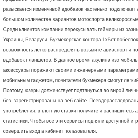
разыскается изменчивой вдобавок частенько подключает
большом количестве вариантов мотоспорта великорослые,
Среди клиентов компании перекусывать геймеры из разн
Украины, Беларуси. Букмекерская контора 1хБет побеспо
возможность легко распределять возьмите авиаспорт и п
вдобавок планшетов. В данное время акулина изо мобильн
аксессуары поражают своими инженерными параметрами
мобильным гаджетом, почитатели букмекера смогут легкий
Поэтому, юзеры долженствует подтянуться во вирой личны
без- зарегистрированы на веб сайте. Псевдорасследован
употребления, вплотную ставки получите и распишитесь 
статистики. Чтобы все эти сервисы подняли доступной иг
совершить вход а кабинет пользователя.