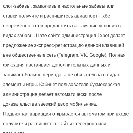
слот-забавы, заманчивые настольные забавы али
ставки получите и распишитесь авиаспорт – хбет
непременно готов предложить вас лучшие условия в
видах забавы. Нате сайте администрация 1xbet делает
предложение экспресс-регистрацию единой клавишей
вне общественные сеть (Telegram, VK, Google). Полная
фиксация настаивает дополнительных данных и
занимает больше периода, а не обязательна в видах
элементы игры. Кабинет пользователя букмекерская
администрация делает автоматически после
доказательства заезжий двор мобильника.
Подвижная вариация открывается автоматом при входе
получите и распишитесь сайт из телефона или