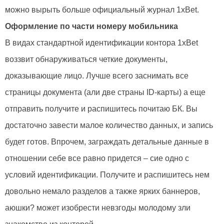
можно вырыть больше официальный журнал 1xBet.
Оформление по части номеру мобильника
В видах стандартной идентификации контора 1xBet
воззвит обнаруживаться четкие документы,
доказывающие лицо. Лучше всего заснимать все
страницы документа (али две страны ID-карты) а еще
отправить получите и распишитесь почитаю БК. Вы
достаточно завести малое количество данных, и запись
будет готов. Впрочем, заграждать детальные данные в
отношении себе все равно придется – сие одно с
условий идентификации. Получите и распишитесь нем
довольно немало разделов а также ярких баннеров,
аюшки? может изобрести невзгоды молодому зли