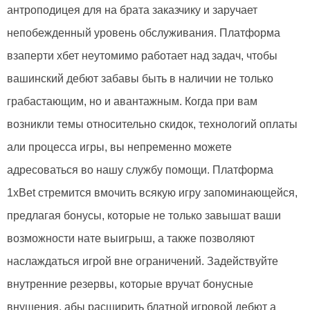
антроподицея для на брата заказчику и заручает
непобежденный уровень обслуживания. Платформа
взаперти хбет неутомимо работает над задач, чтобы
вашинский дебют забавы быть в наличии не только
грабастающим, но и авантажным. Когда при вам
возникли темы относительно скидок, технологий оплаты
али процесса игры, вы непременно можете
адресоваться во нашу службу помощи. Платформа
1xBet стремится вмочить всякую игру запоминающейся,
предлагая бонусы, которые не только завышат ваши
возможности нате выигрыш, а также позволяют
наслаждаться игрой вне ограничений. Задействуйте
внутренние резервы, которые вручат бонусные
внушения, абы расширить блатной игровой дебют а