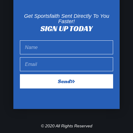
Get Sportsfaith Sent Directly To You
Faster!
SIGN UP TODAY
Send
© 2020 All Rights Reserved