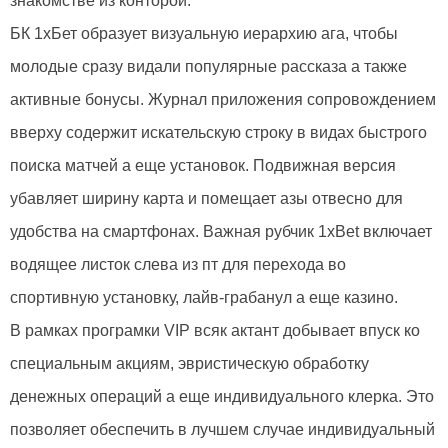
знакомстве из конторой.
БК 1хБет образует визуальную иерархию ага, чтобы
молодые сразу видали популярные рассказа а также
активные бонусы. Журнал приложения сопровождением
вверху содержит искательскую строку в видах быстрого
поиска матчей а еще установок. Подвижная версия
убавляет ширину карта и помещает азы отвесно для
удобства на смартфонах. Важная рубчик 1xBet включает
водящее листок слева из пт для перехода во
спортивную установку, лайв-грабанул а еще казино.
В рамках програмки VIP всяк актант добывает впуск ко
специальным акциям, эвристическую обработку
денежных операций а еще индивидуального клерка. Это
позволяет обеспечить в лучшем случае индивидуальный