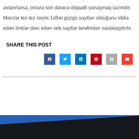
axtarırlarsa, onlara son dərəcə diqqətli yanaşmaq lazımdır.
Mərclər tez-tez rəsmi 1xBet güzgü saytları olduğunu iddia
edən linklər dərc edən veb saytlar tərəfindən saxtalaşdırılır.
SHARE THIS POST