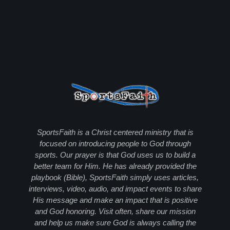
SportsFaith is a Christ centered ministry that is
focused on introducing people to God through
sports. Our prayer is that God uses us to build a
better team for Him. He has already provided the
playbook (Bible), SportsFaith simply uses articles,
interviews, video, audio, and impact events to share
His message and make an impact that is positive
and God honoring. Visit often, share our mission
and help us make sure God is always calling the