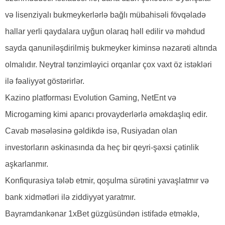
və lisenziyalı bukmeykerlərlə bağlı mübahisəli fövqəladə
hallar yerli qaydalara uyğun olaraq həll edilir və məhdud
sayda qanuniləşdirilmiş bukmeyker kiminsə nəzarəti altında
olmalıdır. Neytral tənzimləyici orqanlar çox vaxt öz istəkləri
ilə fəaliyyət göstərirlər.
Kazino platforması Evolution Gaming, NetEnt və
Microgaming kimi aparıcı provayderlərlə əməkdaşlıq edir.
Cavab məsələsinə gəldikdə isə, Rusiyadan olan
investorların əskinasında da heç bir qeyri-şəxsi çətinlik
aşkarlanmır.
Konfiqurasiya tələb etmir, qoşulma sürətini yavaşlatmır və
bank xidmətləri ilə ziddiyyət yaratmır.
Bayramdankənar 1xBet güzgüsündən istifadə etməklə,