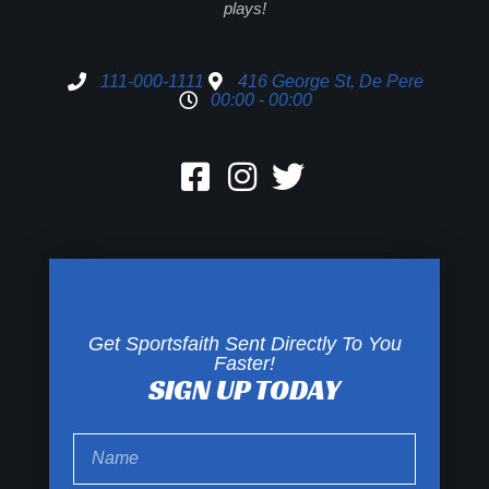
plays!
111-000-1111
416 George St, De Pere
00:00 - 00:00
Get Sportsfaith Sent Directly To You
Faster!
SIGN UP TODAY