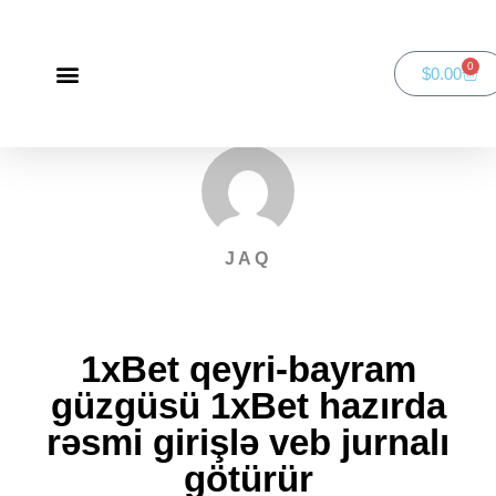
0
$
0.00
Green Bay Duathlon presented by SportsFaith
SportsFaith Podcast
JAQ
1xBet qeyri-bayram
güzgüsü 1xBet hazırda
rəsmi girişlə veb jurnalı
götürür