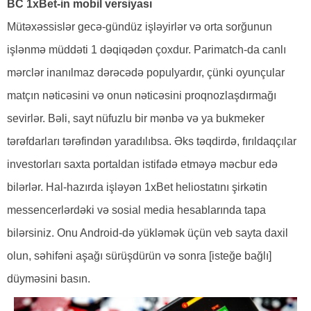
BC 1xBet-in mobil versiyası
Mütəxəssislər gecə-gündüz işləyirlər və orta sorğunun
işlənmə müddəti 1 dəqiqədən çoxdur. Parimatch-da canlı
mərclər inanılmaz dərəcədə populyardır, çünki oyunçular
matçın nəticəsini və onun nəticəsini proqnozlaşdırmağı
sevirlər. Bəli, sayt nüfuzlu bir mənbə və ya bukmeker
tərəfdarları tərəfindən yaradılıbsa. Əks təqdirdə, fırıldaqçılar
investorları saxta portaldan istifadə etməyə məcbur edə
bilərlər. Hal-hazırda işləyən 1xBet heliostatını şirkətin
messencerlərdəki və sosial media hesablarında tapa
bilərsiniz. Onu Android-də yükləmək üçün veb sayta daxil
olun, səhifəni aşağı sürüşdürün və sonra [isteğe bağlı]
düyməsini basın.