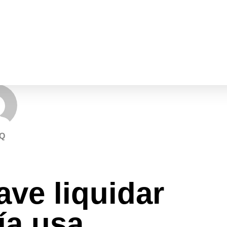
Q
ave liquidar
ía usa