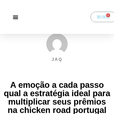
0
$
0.00
Green Bay Duathlon presented by SportsFaith
SportsFaith Podcast
JAQ
A emoção a cada passo
qual a estratégia ideal para
multiplicar seus prêmios
na chicken road portugal