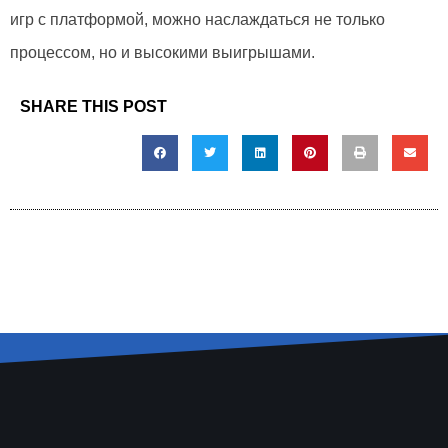
игр с платформой, можно наслаждаться не только
процессом, но и высокими выигрышами.
SHARE THIS POST