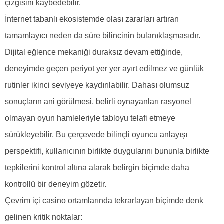
çizgisini kaybedebilir.
İnternet tabanlı ekosistemde olası zararları artıran
tamamlayıcı neden da süre bilincinin bulanıklaşmasıdır.
Dijital eğlence mekaniği duraksız devam ettiğinde,
deneyimde geçen periyot yer yer ayırt edilmez ve günlük
rutinler ikinci seviyeye kaydırılabilir. Dahası olumsuz
sonuçların ani görülmesi, belirli oynayanları rasyonel
olmayan oyun hamleleriyle tabloyu telafi etmeye
sürükleyebilir. Bu çerçevede bilinçli oyuncu anlayışı
perspektifi, kullanıcının birlikte duygularını bununla birlikte
tepkilerini kontrol altına alarak belirgin biçimde daha
kontrollü bir deneyim gözetir.
Çevrim içi casino ortamlarında tekrarlayan biçimde denk
gelinen kritik noktalar: