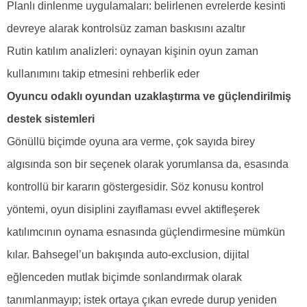
Planlı dinlenme uygulamaları: belirlenen evrelerde kesinti
devreye alarak kontrolsüz zaman baskısını azaltır
Rutin katılım analizleri: oynayan kişinin oyun zaman
kullanımını takip etmesini rehberlik eder
Oyuncu odaklı oyundan uzaklaştırma ve güçlendirilmiş
destek sistemleri
Gönüllü biçimde oyuna ara verme, çok sayıda birey
algısında son bir seçenek olarak yorumlansa da, esasında
kontrollü bir kararın göstergesidir. Söz konusu kontrol
yöntemi, oyun disiplini zayıflaması evvel aktifleşerek
katılımcının oynama esnasında güçlendirmesine mümkün
kılar. Bahsegel’un bakışında auto-exclusion, dijital
eğlenceden mutlak biçimde sonlandırmak olarak
tanımlanmayıp; istek ortaya çıkan evrede durup yeniden