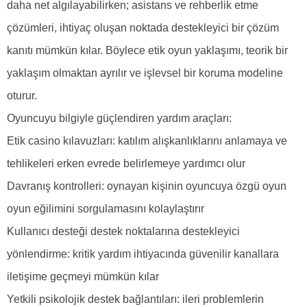
daha net algılayabilirken; asistans ve rehberlik etme
çözümleri, ihtiyaç oluşan noktada destekleyici bir çözüm
kanıtı mümkün kılar. Böylece etik oyun yaklaşımı, teorik bir
yaklaşım olmaktan ayrılır ve işlevsel bir koruma modeline
oturur.
Oyuncuyu bilgiyle güçlendiren yardım araçları:
Etik casino kılavuzları: katılım alışkanlıklarını anlamaya ve
tehlikeleri erken evrede belirlemeye yardımcı olur
Davranış kontrolleri: oynayan kişinin oyuncuya özgü oyun
oyun eğilimini sorgulamasını kolaylaştırır
Kullanıcı desteği destek noktalarına destekleyici
yönlendirme: kritik yardım ihtiyacında güvenilir kanallara
iletişime geçmeyi mümkün kılar
Yetkili psikolojik destek bağlantıları: ileri problemlerin