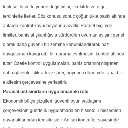
tepkisel hislerle yerine değil bilinçli şekilde verdiği
tercihlerle ilerler. Söz konusu sonuç çoğunlukla baskı altında
anlarda kontrol kaybı boyutunu azaltır. Paralel biçimde
limitler, bahis alışkanlığıyla sürdürülen oyun anlayışını genel
olarak daha güvenli bir zemine konumlandırarak haz
duygusunun kaygı gibi bir duruma evrilmesini kontrol altında
tutar. Özetle kontrol uygulamaları, bahis ortamını nispeten
daha güvenli, istikrarlı ve süreç boyunca dönemde rahat bir
etkileşim çerçevesine yerleştirir.
Parasal üst sınırların uygulamadaki rolü
Ekonomik bütçe çizgileri, güvenli oyun yaklaşımı
çerçevesinin gündelik uygulamada en hissedilir hissedilen
dayanaklarından temsilcisidir. Anılan kontroller sayesinde