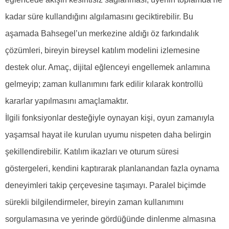
kadar süre kullandığını algılamasını geciktirebilir. Bu
aşamada Bahsegel’un merkezine aldığı öz farkındalık
çözümleri, bireyin bireysel katılım modelini izlemesine
destek olur. Amaç, dijital eğlenceyi engellemek anlamına
gelmeyip; zaman kullanımını fark edilir kılarak kontrollü
kararlar yapılmasını amaçlamaktır.
İlgili fonksiyonlar desteğiyle oynayan kişi, oyun zamanıyla
yaşamsal hayat ile kurulan uyumu nispeten daha belirgin
şekillendirebilir. Katılım ikazları ve oturum süresi
göstergeleri, kendini kaptırarak planlanandan fazla oynama
deneyimleri takip çerçevesine taşımayı. Paralel biçimde
sürekli bilgilendirmeler, bireyin zaman kullanımını
sorgulamasına ve yerinde gördüğünde dinlenme almasına