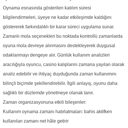
Oynama esnasında gösterilen katılım süresi
bilgilendirmeleri, üyeye ne kadar etkileşimde kaldığını
göstererek farkındalıklı bir karar süreci uygulama sunar.
Zamanlı mola seçenekleri bu noktada kontrollü zamanlarda
oyuna mola devreye alınmasını destekleyerek duygusal
odaklanmayı dengeye alır. Günlük kullanım analizleri
aracılığıyla oyuncu, casino kalıplarını zamana yayılan olarak
analiz edebilir ve ihtiyaç duyduğunda zaman kullanımını
bilinçli biçimde şekillendirebilir. İlgili anlayış, oyunu daha
sağlıklı bir düzlemde yönetmeye olanak tanır.
Zaman organizasyonuna etkili bileşenler:
Kullanım oynama zamanı hatırlatmaları: bahis aktifken
kullanılan zamanı net hâle getirir