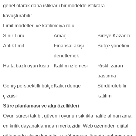
genel olarak daha istikrarlı bir modelde istikrara
kavuşturabilir.
Limit modelleri ve katılımcıya rolü:
Sınır Türü
Amaç
Bireye Kazancı
Anlık limit
Finansal akışı
Bütçe yönetimi
denetlemek
Hafta bazlı oyun kısıtı
Katılım izlemesi
Riskli zararı
bastırma
Geniş perspektifli bütçe
Kalıcı denge
Sürdürülebilir
çizgisi
katılım
Süre planlaması ve algı özellikleri
Oyun süresi takibi, güvenli oyunun sıklıkla hafife alınan ama
en kritik dayanaklarından merkezidir. Web üzerinden dijital
eğlencede akışın kesintisiz sağlanması, üyenin toplamda ne