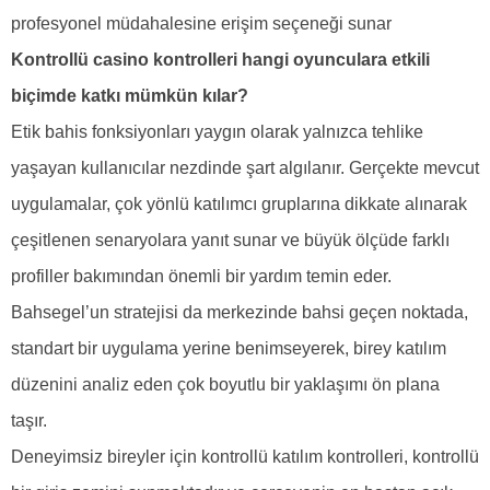
profesyonel müdahalesine erişim seçeneği sunar
Kontrollü casino kontrolleri hangi oyunculara etkili
biçimde katkı mümkün kılar?
Etik bahis fonksiyonları yaygın olarak yalnızca tehlike
yaşayan kullanıcılar nezdinde şart algılanır. Gerçekte mevcut
uygulamalar, çok yönlü katılımcı gruplarına dikkate alınarak
çeşitlenen senaryolara yanıt sunar ve büyük ölçüde farklı
profiller bakımından önemli bir yardım temin eder.
Bahsegel’un stratejisi da merkezinde bahsi geçen noktada,
standart bir uygulama yerine benimseyerek, birey katılım
düzenini analiz eden çok boyutlu bir yaklaşımı ön plana
taşır.
Deneyimsiz bireyler için kontrollü katılım kontrolleri, kontrollü