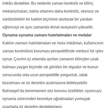
imkân destekler. Bu nedenle zaman kontrolü ve bilinç
mekanizmaları, bahis ortamını daha kontrollü, stressiz ve
sürdürülebilir bir katılım biçimine oturtarak bir yandan
eğlenceyi ve aynı zamanda itimat seviyesini yükseltir.
Oynama oynama zamanı hatırlatmaları ve molalar
Katılım zamanı hatırlatmaları ve mola imkânları, kullanıcının
zaman kontrolünü koruması perspektifinde merkezi bir işlev
oynar. Çevrim içi ortamda ayrılan zamanın bilinçten uzak
kalması yaygın biçimde sık görülen bir olgudur ve bunun
sonucunda orta-uzun perspektifte yorgunluk, odak
bozulması ve öz denetim azalmasına tetikleyebilir.
Bahsegel’da benimsenen söz konusu özellikler, oyuncuyu
oynama sürecinden kesintiye uğratmadan yumuşak
uyarılarla öz denetim desteklemeyi.