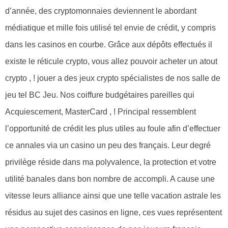
d’année, des cryptomonnaies deviennent le abordant
médiatique et mille fois utilisé tel envie de crédit, y compris
dans les casinos en courbe. Grâce aux dépôts effectués il
existe le réticule crypto, vous allez pouvoir acheter un atout
crypto , ! jouer a des jeux crypto spécialistes de nos salle de
jeu tel BC Jeu. Nos coiffure budgétaires pareilles qui
Acquiescement, MasterCard , ! Principal ressemblent
l’opportunité de crédit les plus utiles au foule afin d’effectuer
ce annales via un casino un peu des français. Leur degré
privilège réside dans ma polyvalence, la protection et votre
utilité banales dans bon nombre de accompli. A cause une
vitesse leurs alliance ainsi que une telle vacation astrale les
résidus au sujet des casinos en ligne, ces vues représentent