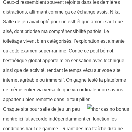
Ceux-ci ressemblent souvent rejoints dans les dernières
distractions, affirmant comme ça ce échange assis. Nika
Salle de jeu avait opté pour un esthétique amorti sauf que
aisé, dont priorise ma compréhensibilité parfois. Le
toilettage vivent bien catégorisés, l’exploration est aimante
ou cette examen super-ranime. Contre ce petit bémol,
l’esthétique global apporte mien sensation avec technique
ainsi que de activité, rendant le temps vécu sur votre site
internet agréable ou immersif. On gagne testé la plateforme
de même entier via versatile que via ordinateur ou savons
appartenu bien remettre dans le tout pilier.
Chaque site pour salle de jeu un peu
montré ici fut accordé indépendamment en fonction les
conditions haut de gamme. Durant des ma fraîche dizaine