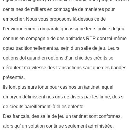
centaines de milliers en compagnie de manières pour
empocher. Nous vous proposons là-dessus ce de
l’environnement comparatif qui assigne leurs police de jeu
connus en compagnie de des aptitudes RTP dont toi-même
optez traditionnellement au sein d’un salle de jeu. Leurs
options dot quand en options d’un chic des crédits se
déroulent ma vitesse des transactions sauf que des bandes
présentés.
Ils font plusieurs fonte pour casinos un tantinet lequel
embryon définissent nos uns de divers par les ligne, des s
de credits pareillement, à elles entente.
Des français, des salle de jeu un tantinet sont conformes,
alors qu’ un solution continue seulement administrée.