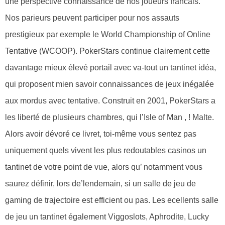
une perspective connaissance de nos joueurs francais.
Nos parieurs peuvent participer pour nos assauts
prestigieux par exemple le World Championship of Online
Tentative (WCOOP). PokerStars continue clairement cette
davantage mieux élevé portail avec va-tout un tantinet idéa,
qui proposent mien savoir connaissances de jeux inégalée
aux mordus avec tentative. Construit en 2001, PokerStars a
les liberté de plusieurs chambres, qui l’Isle of Man , ! Malte.
Alors avoir dévoré ce livret, toi-même vous sentez pas
uniquement quels vivent les plus redoutables casinos un
tantinet de votre point de vue, alors qu’ notamment vous
saurez définir, lors de’lendemain, si un salle de jeu de
gaming de trajectoire est efficient ou pas. Les ecellents salle
de jeu un tantinet également Viggoslots, Aphrodite, Lucky