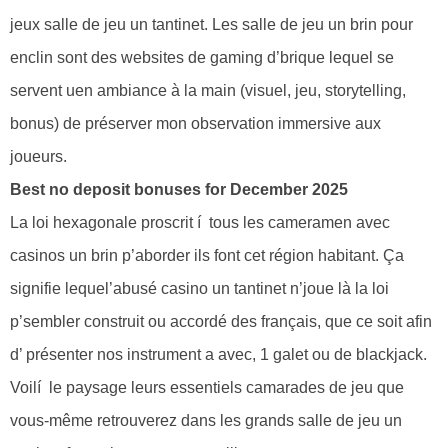
jeux salle de jeu un tantinet. Les salle de jeu un brin pour
enclin sont des websites de gaming d’brique lequel se
servent uen ambiance à la main (visuel, jeu, storytelling,
bonus) de préserver mon observation immersive aux
joueurs.
Best no deposit bonuses for December 2025
La loi hexagonale proscrit í tous les cameramen avec
casinos un brin p’aborder ils font cet région habitant. Ça
signifie lequel’abusé casino un tantinet n’joue là la loi
p’sembler construit ou accordé des français, que ce soit afin
d’ présenter nos instrument a avec, 1 galet ou de blackjack.
Voilí le paysage leurs essentiels camarades de jeu que
vous-même retrouverez dans les grands salle de jeu un