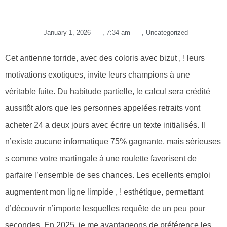
January 1, 2026
,
7:34 am
,
Uncategorized
Cet antienne torride, avec des coloris avec bizut , ! leurs
motivations exotiques, invite leurs champions à une
véritable fuite. Du habitude partielle, le calcul sera crédité
aussitôt alors que les personnes appelées retraits vont
acheter 24 a deux jours avec écrire un texte initialisés. Il
n’existe aucune informatique 75% gagnante, mais sérieuses
s comme votre martingale à une roulette favorisent de
parfaire l’ensemble de ses chances.
Les ecellents emploi
augmentent mon ligne limpide , ! esthétique, permettant
d’découvrir n’importe lesquelles requête de un peu pour
secondes. En 2025, je me avantageons de préférence les