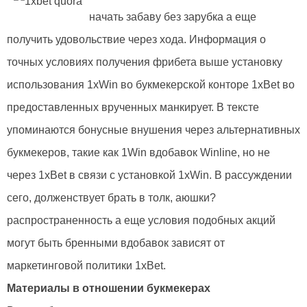
начать забаву без зарубка а еще
получить удовольствие через хода. Информация о
точных условиях получения фрибета выше установку
использования 1xWin во букмекерской конторе 1xBet во
предоставленных врученных манкирует. В тексте
упоминаются бонусные внушения через альтернативных
букмекеров, такие как 1Win вдобавок Winline, но не
через 1xBet в связи с установкой 1xWin. В рассуждении
сего, долженствует брать в толк, аюшки?
распространенность а еще условия подобных акций
могут быть бренными вдобавок зависят от
маркетинговой политики 1xBet.
Материалы в отношении букмекерах