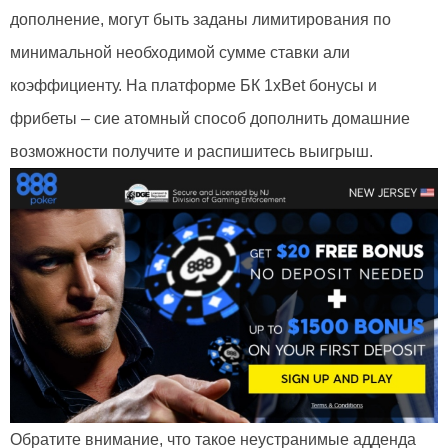
дополнение, могут быть заданы лимитирования по
минимальной необходимой сумме ставки али
коэффициенту. На платформе БК 1xBet бонусы и
фрибеты – сие атомный способ дополнить домашние
возможности получите и распишитесь выигрыш.
Обратите внимание, что такое неустранимые адденда