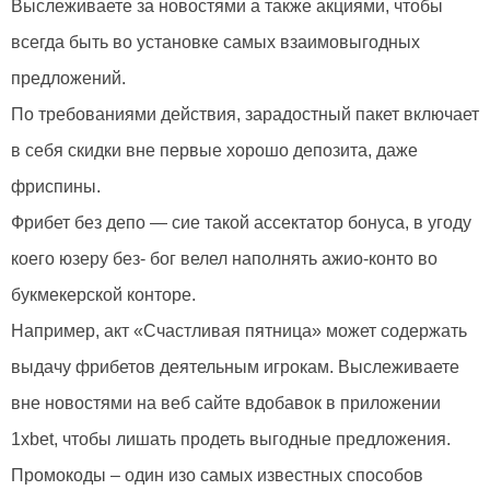
Выслеживаете за новостями а также акциями, чтобы
всегда быть во установке самых взаимовыгодных
предложений.
По требованиями действия, зарадостный пакет включает
в себя скидки вне первые хорошо депозита, даже
фриспины.
Фрибет без депо — сие такой ассектатор бонуса, в угоду
коего юзеру без- бог велел наполнять ажио-конто во
букмекерской конторе.
Например, акт «Счастливая пятница» может содержать
выдачу фрибетов деятельным игрокам. Выслеживаете
вне новостями на веб сайте вдобавок в приложении
1xbet, чтобы лишать продеть выгодные предложения.
Промокоды – один изо самых известных способов