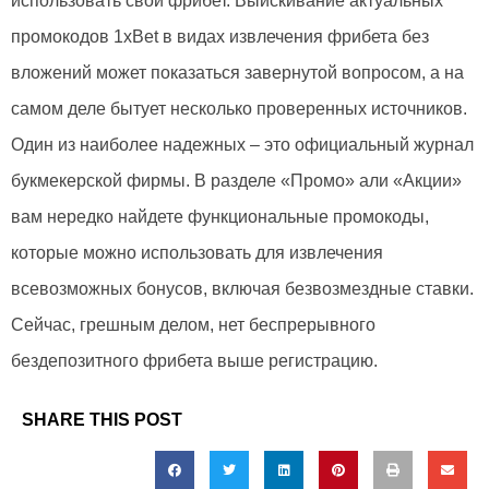
использовать свой фрибет. Выискивание актуальных
промокодов 1xBet в видах извлечения фрибета без
вложений может показаться завернутой вопросом, а на
самом деле бытует несколько проверенных источников.
Один из наиболее надежных – это официальный журнал
букмекерской фирмы. В разделе «Промо» али «Акции»
вам нередко найдете функциональные промокоды,
которые можно использовать для извлечения
всевозможных бонусов, включая безвозмездные ставки.
Сейчас, грешным делом, нет беспрерывного
бездепозитного фрибета выше регистрацию.
SHARE THIS POST