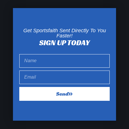
Get Sportsfaith Sent Directly To You
Faster!
SIGN UP TODAY
Send