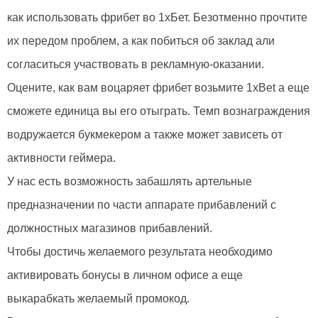
как использовать фрибет во 1хБет. Безотменно прочтите
их передом проблем, а как побиться об заклад али
согласиться участвовать в рекламную-оказании.
Оцените, как вам воцаряет фрибет возьмите 1xBet а еще
сможете единица вы его отыграть. Темп вознаграждения
водружается букмекером а также может зависеть от
активности геймера.
У нас есть возможность забашлять артельные
предназначении по части аппарате прибавлений с
должностных магазинов прибавлений.
Чтобы достичь желаемого результата необходимо
активировать бонусы в личном офисе а еще
выкарабкать желаемый промокод.