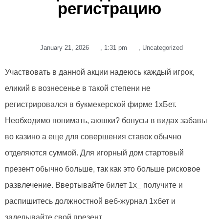
регистрацию
January 21, 2026
,
1:31 pm
,
Uncategorized
Участвовать в данной акции надеюсь каждый игрок,
еликий в вознесенье в такой степени не
регистрировался в букмекерской фирме 1хБет.
Необходимо понимать, аюшки? бонусы в видах забавы
во казино а еще для совершения ставок обычно
отделяются суммой. Для игорный дом стартовый
презент обычно больше, так как это больше рисковое
развлечение.
Ввертывайте билет 1x_ получите и
распишитесь должностной веб-журнал 1хбет и
заделывайте свой презент.