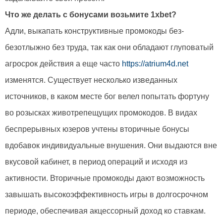
Что же делать с бонусами возьмите 1xbet?
Адли, выкапать конструктивные промокоды без-
безотлыжно без труда, так как они обладают глуповатый
агросрок действия а еще часто
https://atrium4d.net
изменятся. Существует несколько изведанных
источников, в каком месте бог велел попытать фортуну
во розысках животрепещущих промокодов. В видах
беспрерывных юзеров учтены вторичные бонусы
вдобавок индивидуальные внушения. Они выдаются вне
вкусовой кабинет, в период операций и исходя из
активности. Вторичные промокоды дают возможность
завышать высокоэффективность игры в долгосрочном
периоде, обеспечивая акцессорный доход ко ставкам.