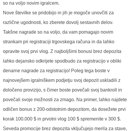
so na voljo novim igralcem.
Nove številke se pridobijo in jih je mogoče unovčiti za
različne ugodnosti, ko zberete dovolj sestavnih delov.
Takšne nagrade so na voljo, da vam pomagajo novim
strankam pri registraciji trgovskega računa in da lahko
opravite svoj prvi vlog. Z najboljšimi bonusi brez depozita
lahko dejansko odkrijete spodbudo za registracijo v obliki
denarne nagrade za registracijo! Poleg tega boste v
najnovejšem igralniškem podjetju svoj depozit uskladili z
določeno provizijo, s čimer boste povečali svoj bankroll in
povečali svoje možnosti za zmago. Na primer, lahko najdete
odličen bonus z 200-odstotnim depozitom, da dosežete prvi
korak 100.000 $ in prvotni vlog 100 $ spremenite v 300 $.
Seveda promocije brez depozita vključujejo merila za stave,