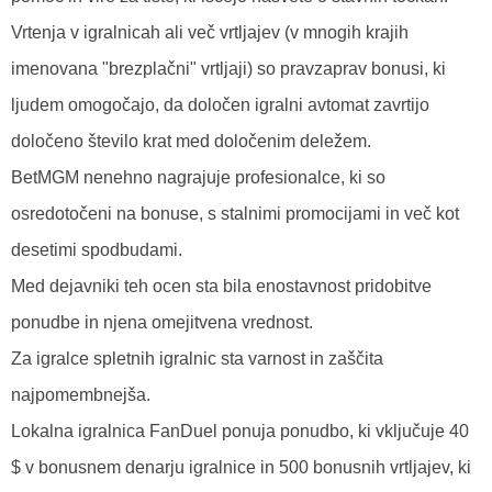
Vrtenja v igralnicah ali več vrtljajev (v mnogih krajih
imenovana "brezplačni" vrtljaji) so pravzaprav bonusi, ki
ljudem omogočajo, da določen igralni avtomat zavrtijo
določeno število krat med določenim deležem.
BetMGM nenehno nagrajuje profesionalce, ki so
osredotočeni na bonuse, s stalnimi promocijami in več kot
desetimi spodbudami.
Med dejavniki teh ocen sta bila enostavnost pridobitve
ponudbe in njena omejitvena vrednost.
Za igralce spletnih igralnic sta varnost in zaščita
najpomembnejša.
Lokalna igralnica FanDuel ponuja ponudbo, ki vključuje 40
$ v bonusnem denarju igralnice in 500 bonusnih vrtljajev, ki