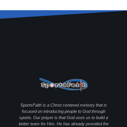
SportsFaith is a Christ centered ministry that is
focused on introducing people to God through
sports. Our prayer is that God uses us to build a
better team for Him. He has already provided the