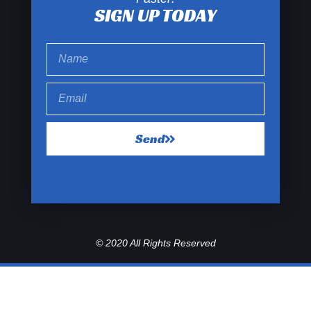
SIGN UP TODAY
Send
© 2020 All Rights Reserved