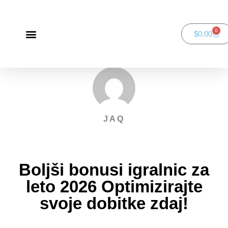
0
$
0.00
Green Bay Duathlon presented by SportsFaith
SportsFaith Podcast
JAQ
Boljši bonusi igralnic za
leto 2026 Optimizirajte
svoje dobitke zdaj!