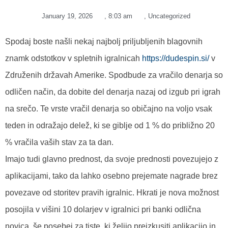
January 19, 2026
,
8:03 am
,
Uncategorized
Spodaj boste našli nekaj najbolj priljubljenih blagovnih
znamk odstotkov v spletnih igralnicah
https://dudespin.si/
v
Združenih državah Amerike. Spodbude za vračilo denarja so
odličen način, da dobite del denarja nazaj od izgub pri igrah
na srečo.
Te vrste vračil denarja so običajno na voljo vsak
teden in odražajo delež, ki se giblje od 1 % do približno 20
% vračila vaših stav za ta dan.
Imajo tudi glavno prednost, da svoje prednosti povezujejo z
aplikacijami, tako da lahko osebno prejemate nagrade brez
povezave od storitev pravih igralnic. Hkrati je nova možnost
posojila v višini 10 dolarjev v igralnici pri banki odlična
novica, še posebej za tiste, ki želijo preizkusiti aplikacijo in