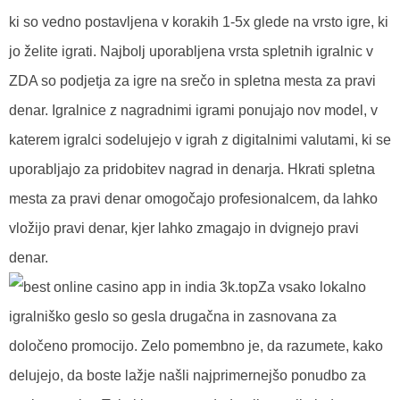
ki so vedno postavljena v korakih 1-5x glede na vrsto igre, ki
jo želite igrati. Najbolj uporabljena vrsta spletnih igralnic v
ZDA so podjetja za igre na srečo in spletna mesta za pravi
denar. Igralnice z nagradnimi igrami ponujajo nov model, v
katerem igralci sodelujejo v igrah z digitalnimi valutami, ki se
uporabljajo za pridobitev nagrad in denarja. Hkrati spletna
mesta za pravi denar omogočajo profesionalcem, da lahko
vložijo pravi denar, kjer lahko zmagajo in dvignejo pravi
denar.
Za vsako lokalno
igralniško geslo so gesla drugačna in zasnovana za
določeno promocijo. Zelo pomembno je, da razumete, kako
delujejo, da boste lažje našli najprimernejšo ponudbo za