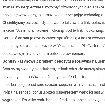
szansa, by bezpiecznie uszczknąć różnorodnych gier, a takż
przygodę wraz z grą, jak umożliwia dobrze pojąć technologię 
Chcielibyśmy ostrzec, hdy takowa portal zawiera linki polecaj
tekście “Systemy afiliacyjne”. Klikając pod te linki i dokon
Odrzucić odziałuje owo w żaden sposób dzięki naszą weryfik
oceniamy kasyna przeczytasz w “Oszacowanie PL-Casinority”.
podstawowym na terytorium polski uprawnieniem.
Bonusy kasynowe z brakiem depozytu a rozrywka na ust
Bonusy są świetnym dodatkiem, jednak odrzucić muszą okazać
osiągalnych bonusów, należałoby ustalić sobie finanse i nie
mieć kontrolę ponad jego czasem spędzonym na pracach nad p
Próba należności bonusu przed osiągnięciem wartości jest 
wygranych. Po wdrożeniu bonusu środki na koncie są dzięki