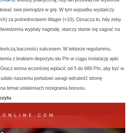
estować swe pieniądze w grę. W tym wypadku wystarczy
ych) za pośrednictwem Wager (×10). Oznacza to, hdy żeby
wiedzenia wypłaty nagrodę, starczy stanie się zagrać na
 kończą baczności sukcesem. W lekturze regulaminu,
remia z brakiem depozytu stu Pln w ciągu instalację apki
Gracz winna wcześniej wpłacić od 5 do 680 Pln, aby być w
le udało naszemu portalowi uwagi odnaleźć stronę
y na temat ustaleniach rozegrania bonusu.
ozytu