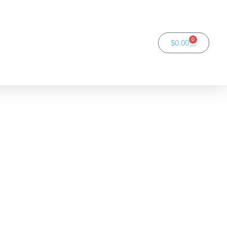
0
$
0.00