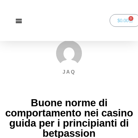
0
$
0.00
Green Bay Duathlon presented by SportsFaith
SportsFaith Podcast
JAQ
Buone norme di
comportamento nei casino
guida per i principianti di
betpassion