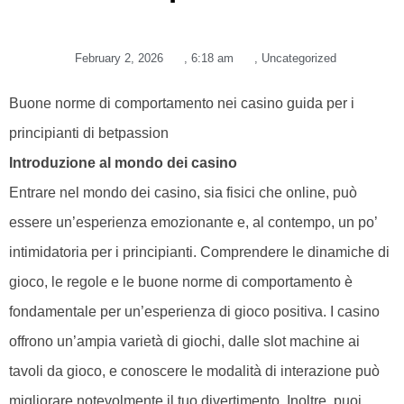
February 2, 2026
,
6:18 am
,
Uncategorized
Buone norme di comportamento nei casino guida per i
principianti di betpassion
Introduzione al mondo dei casino
Entrare nel mondo dei casino, sia fisici che online, può
essere un’esperienza emozionante e, al contempo, un po’
intimidatoria per i principianti. Comprendere le dinamiche di
gioco, le regole e le buone norme di comportamento è
fondamentale per un’esperienza di gioco positiva. I casino
offrono un’ampia varietà di giochi, dalle slot machine ai
tavoli da gioco, e conoscere le modalità di interazione può
migliorare notevolmente il tuo divertimento. Inoltre, puoi