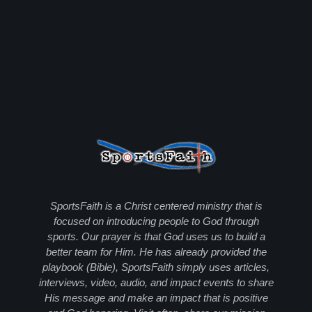
SportsFaith is a Christ centered ministry that is
focused on introducing people to God through
sports. Our prayer is that God uses us to build a
better team for Him. He has already provided the
playbook (Bible), SportsFaith simply uses articles,
interviews, video, audio, and impact events to share
His message and make an impact that is positive