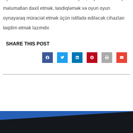
məlumatları daxil etmək, təsdiqləmək və oyun oyun
oynayaraq müraciət etmək üçün istifadə ediləcək cihazları
təqdim etmək lazımdır.
SHARE THIS POST