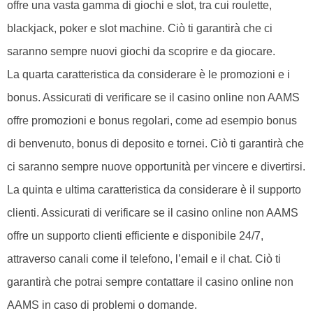
offre una vasta gamma di giochi e slot, tra cui roulette,
blackjack, poker e slot machine. Ciò ti garantirà che ci
saranno sempre nuovi giochi da scoprire e da giocare.
La quarta caratteristica da considerare è le promozioni e i
bonus. Assicurati di verificare se il casino online non AAMS
offre promozioni e bonus regolari, come ad esempio bonus
di benvenuto, bonus di deposito e tornei. Ciò ti garantirà che
ci saranno sempre nuove opportunità per vincere e divertirsi.
La quinta e ultima caratteristica da considerare è il supporto
clienti. Assicurati di verificare se il casino online non AAMS
offre un supporto clienti efficiente e disponibile 24/7,
attraverso canali come il telefono, l’email e il chat. Ciò ti
garantirà che potrai sempre contattare il casino online non
AAMS in caso di problemi o domande.