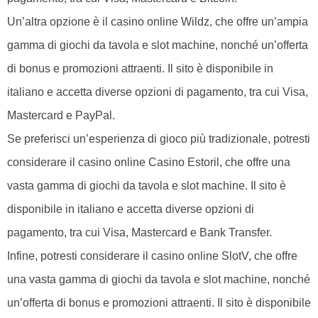
Un’altra opzione è il casino online Wildz, che offre un’ampia
gamma di giochi da tavola e slot machine, nonché un’offerta
di bonus e promozioni attraenti. Il sito è disponibile in
italiano e accetta diverse opzioni di pagamento, tra cui Visa,
Mastercard e PayPal.
Se preferisci un’esperienza di gioco più tradizionale, potresti
considerare il casino online Casino Estoril, che offre una
vasta gamma di giochi da tavola e slot machine. Il sito è
disponibile in italiano e accetta diverse opzioni di
pagamento, tra cui Visa, Mastercard e Bank Transfer.
Infine, potresti considerare il casino online SlotV, che offre
una vasta gamma di giochi da tavola e slot machine, nonché
un’offerta di bonus e promozioni attraenti. Il sito è disponibile