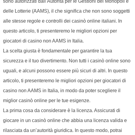
sono autorizzati dall’Autorità per le Gestioni dei Monopoli e
delle Lotterie (AAMS), il che significa che non sono soggetti
alle stesse regole e controlli dei casinò online italiani. In
questo articolo, ti presenteremo le migliori opzioni per
giocatori di casino non AAMS in Italia.
La scelta giusta è fondamentale per garantire la tua
sicurezza e il tuo divertimento. Non tutti i casinò online sono
uguali, e alcuni possono essere più sicuri di altri. In questo
articolo, ti presenteremo le migliori opzioni per giocatori di
casino non AAMS in Italia, in modo da poter scegliere il
miglior casinò online per le tue esigenze.
La prima cosa da considerare è la licenza. Assicurati di
giocare in un casinò online che abbia una licenza valida e
rilasciata da un’autorità giuridica. In questo modo, potrai