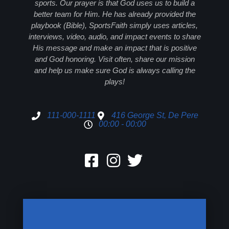
sports. Our prayer is that God uses us to build a
better team for Him. He has already provided the
playbook (Bible), SportsFaith simply uses articles,
interviews, video, audio, and impact events to share
His message and make an impact that is positive
and God honoring. Visit often, share our mission
and help us make sure God is always calling the
plays!
111-000-1111
416 George St, De Pere
00:00 - 00:00