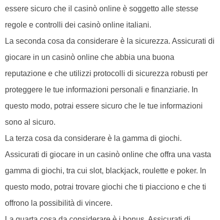
essere sicuro che il casinò online è soggetto alle stesse
regole e controlli dei casinò online italiani.
La seconda cosa da considerare è la sicurezza. Assicurati di
giocare in un casinò online che abbia una buona
reputazione e che utilizzi protocolli di sicurezza robusti per
proteggere le tue informazioni personali e finanziarie. In
questo modo, potrai essere sicuro che le tue informazioni
sono al sicuro.
La terza cosa da considerare è la gamma di giochi.
Assicurati di giocare in un casinò online che offra una vasta
gamma di giochi, tra cui slot, blackjack, roulette e poker. In
questo modo, potrai trovare giochi che ti piacciono e che ti
offrono la possibilità di vincere.
La quarta cosa da considerare è i bonus. Assicurati di