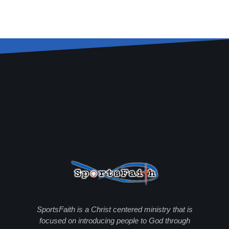
SportsFaith is a Christ centered ministry that is
focused on introducing people to God through