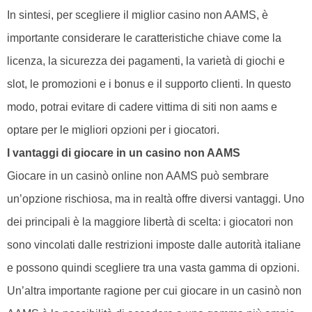
In sintesi, per scegliere il miglior casino non AAMS, è
importante considerare le caratteristiche chiave come la
licenza, la sicurezza dei pagamenti, la varietà di giochi e
slot, le promozioni e i bonus e il supporto clienti. In questo
modo, potrai evitare di cadere vittima di siti non aams e
optare per le migliori opzioni per i giocatori.
I vantaggi di giocare in un casino non AAMS
Giocare in un casinò online non AAMS può sembrare
un’opzione rischiosa, ma in realtà offre diversi vantaggi. Uno
dei principali è la maggiore libertà di scelta: i giocatori non
sono vincolati dalle restrizioni imposte dalle autorità italiane
e possono quindi scegliere tra una vasta gamma di opzioni.
Un’altra importante ragione per cui giocare in un casinò non