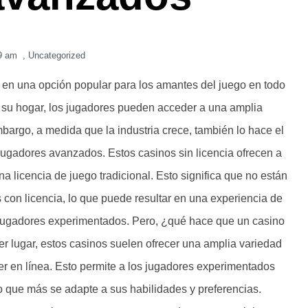
9 am
,
Uncategorized
do en una opción popular para los amantes del juego en todo
su hogar, los jugadores pueden acceder a una amplia
bargo, a medida que la industria crece, también lo hace el
 jugadores avanzados. Estos casinos sin licencia ofrecen a
una licencia de juego tradicional. Esto significa que no están
 con licencia, lo que puede resultar en una experiencia de
jugadores experimentados. Pero, ¿qué hace que un casino
r lugar, estos casinos suelen ofrecer una amplia variedad
 en línea. Esto permite a los jugadores experimentados
o que más se adapte a sus habilidades y preferencias.