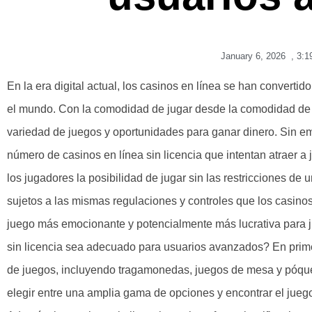
January 6, 2026
,
3:1
En la era digital actual, los casinos en línea se han converti
el mundo. Con la comodidad de jugar desde la comodidad de 
variedad de juegos y oportunidades para ganar dinero. Sin em
número de casinos en línea sin licencia que intentan atraer a
los jugadores la posibilidad de jugar sin las restricciones de 
sujetos a las mismas regulaciones y controles que los casinos
juego más emocionante y potencialmente más lucrativa para 
sin licencia sea adecuado para usuarios avanzados? En prime
de juegos, incluyendo tragamonedas, juegos de mesa y póquer
elegir entre una amplia gama de opciones y encontrar el jueg