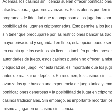
Además, los casinos sin licencia suelen ofrecer bonificacio
atractivas para jugadores avanzados. Estas ofertas pueden in
programas de fidelidad que recompensan a los jugadores por su
posibilidad de jugar en criptomonedas. Esto permite a los juga
sin tener que preocuparse por las restricciones bancarias tr
mayor privacidad y seguridad en línea, esta opción puede ser
en cuenta que los casinos sin licencia también pueden presenta
autoridades de juego, estos casinos pueden no ofrecer la mis
y equidad de juego. Por esta razón, es importante que los jug
antes de realizar un depósito. En resumen, los casinos sin l
avanzados que buscan una experiencia de juego única y emo
bonificaciones generosas y la posibilidad de jugar en criptomo
casinos tradicionales. Sin embargo, es importante recordar lo
mismo al jugar en un casino sin licencia.