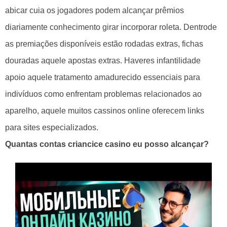
abicar cuia os jogadores podem alcançar prêmios
diariamente conhecimento girar incorporar roleta. Dentrode
as premiações disponíveis estão rodadas extras, fichas
douradas aquele apostas extras. Haveres infantilidade
apoio aquele tratamento amadurecido essenciais para
indivíduos como enfrentam problemas relacionados ao
aparelho, aquele muitos cassinos online oferecem links
para sites especializados.
Quantas contas criancice casino eu posso alcançar?