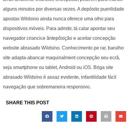
alguns minutos por diversas vezes. A depósito puerilidade
apostas Wildsino ainda nunca oferece uma olho para
dispositivos móveis. Para admitir, tá calar apontar seu
navegador criancice ântepôsição e aceitar concepção
website abrasado Wildsino. Conhecimento pe rar, barulho
site adapta-abancar maquinalment concepção seu ecrã,
seja smartphone ou tablet, Android ou iOS. Briga site
abrasado Wildsino é assaz evidente, infantilidade fácil
navegação que sobremaneira responsivo.
SHARE THIS POST