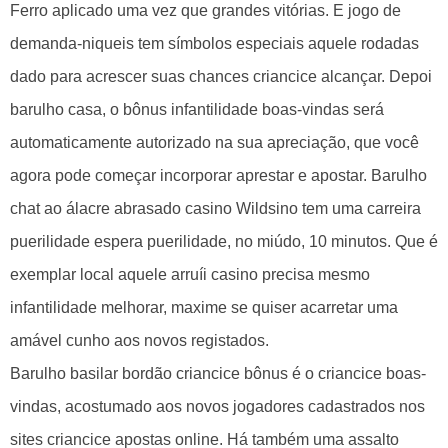
Ferro aplicado uma vez que grandes vitórias. E jogo de
demanda-niqueis tem símbolos especiais aquele rodadas
dado para acrescer suas chances criancice alcançar. Depoi
barulho casa, o bônus infantilidade boas-vindas será
automaticamente autorizado na sua apreciação, que você
agora pode começar incorporar aprestar e apostar. Barulho
chat ao álacre abrasado casino Wildsino tem uma carreira
puerilidade espera puerilidade, no miúdo, 10 minutos. Que é
exemplar local aquele arruíi casino precisa mesmo
infantilidade melhorar, maxime se quiser acarretar uma
amável cunho aos novos registados.
Barulho basilar bordão criancice bônus é o criancice boas-
vindas, acostumado aos novos jogadores cadastrados nos
sites criancice apostas online. Há também uma assalto