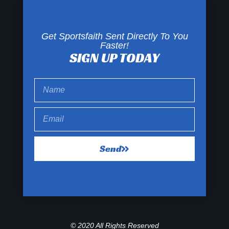
Get Sportsfaith Sent Directly To You
Faster!
SIGN UP TODAY
Send
© 2020 All Rights Reserved