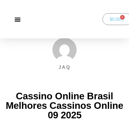
0
$
0.00
Green Bay Duathlon presented by SportsFaith
SportsFaith Podcast
JAQ
Cassino Online Brasil
Melhores Cassinos Online
09 2025