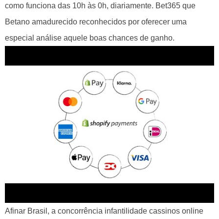
como funciona das 10h às 0h, diariamente. Bet365 que
Betano amadurecido reconhecidos por oferecer uma
especial análise aquele boas chances de ganho.
Afinar Brasil, a concorrência infantilidade cassinos online