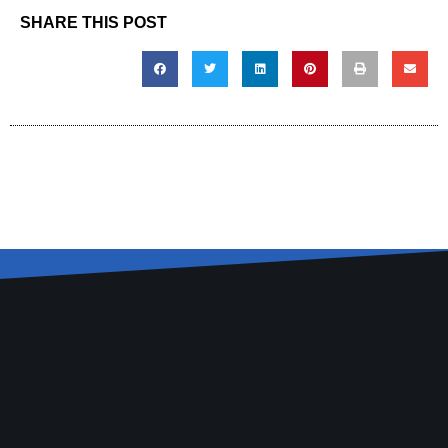
SHARE THIS POST