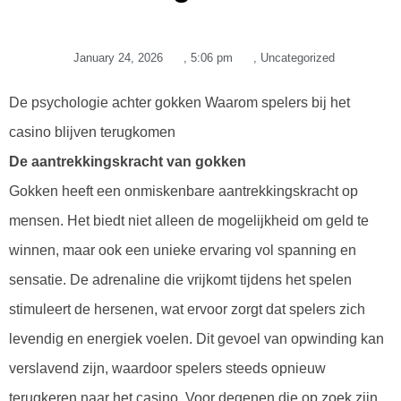
January 24, 2026
,
5:06 pm
,
Uncategorized
De psychologie achter gokken Waarom spelers bij het
casino blijven terugkomen
De aantrekkingskracht van gokken
Gokken heeft een onmiskenbare aantrekkingskracht op
mensen. Het biedt niet alleen de mogelijkheid om geld te
winnen, maar ook een unieke ervaring vol spanning en
sensatie. De adrenaline die vrijkomt tijdens het spelen
stimuleert de hersenen, wat ervoor zorgt dat spelers zich
levendig en energiek voelen. Dit gevoel van opwinding kan
verslavend zijn, waardoor spelers steeds opnieuw
terugkeren naar het casino. Voor degenen die op zoek zijn