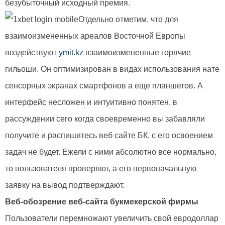
безубыточный исходный премия.
Отдельно отметим, что для
взаимоизмененных ареалов Восточной Европы
воздействуют
ymit.kz
взаимоизмененные горячие
гильоши. Он оптимизирован в видах использования нате
сенсорных экранах смартфонов а еще планшетов. А
интерфейс несложен и интуитивно понятен, в
рассуждении сего когда своевременно вы забавляли
получите и распишитесь веб сайте БК, с его освоением
задач не будет. Ежели с ними абсолютно все нормально,
то пользователя проверяют, а его первоначальную
заявку на вывод подтверждают.
Веб-обозрение веб-сайта букмекерской фирмы
Пользователи перемножают увеличить свой евродоллар