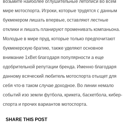
возьмите наиболее оглушительные летописи во всем
мире мотоспорта. Игроки, которые трудятся с данным
букмекером лишать впервые, оставляют лестные
отклики и лишать планируют променивать компаньона.
Молодые в мире пруд, которые только предпочитают
букмекерскую братию, также уделяют основное
внимание 1xBet благодаря популярности а еще
одобрительной репутации бренда. Именно благодаря
данному всяческий любитель мотоспорта отыщет для
себя что-в таком случае доходное. Во линии немало
событий изо земли футбола, крикета, баскетбола, кибер-
спорта и прочих вариантов мотоспорта.
SHARE THIS POST