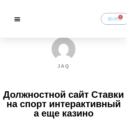
0
$
0.00
Green Bay Duathlon presented by SportsFaith
SportsFaith Podcast
JAQ
Должностной сайт Ставки
на спорт интерактивный
а еще казино