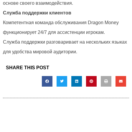
основе своего взаимодействия.
Служба поддержки клиентов
Компетентная команда обслуживания Dragon Money
функционирует 24/7 для ассистенции игрокам.
Служба поддержки разговаривает на нескольких языках
для удобства мировой аудитории.
SHARE THIS POST