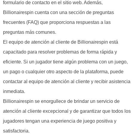
formulario de contacto en el sitio web. Además,
Billionairespin cuenta con una sección de preguntas
frecuentes (FAQ) que proporciona respuestas a las
preguntas más comunes.
El equipo de atención al cliente de Billionairespin está
capacitado para resolver problemas de forma rápida y
eficiente. Si un jugador tiene algún problema con un juego,
un pago o cualquier otro aspecto de la plataforma, puede
contactar al equipo de atención al cliente y recibir asistencia
inmediata.
Billionairespin se enorgullece de brindar un servicio de
atención al cliente excepcional y de garantizar que todos los
jugadores tengan una experiencia de juego positiva y
satisfactoria.