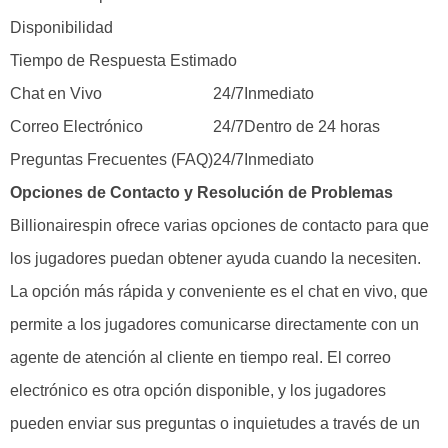
Disponibilidad
Tiempo de Respuesta Estimado
Chat en Vivo
24/7
Inmediato
Correo Electrónico
24/7
Dentro de 24 horas
Preguntas Frecuentes (FAQ)
24/7
Inmediato
Opciones de Contacto y Resolución de Problemas
Billionairespin ofrece varias opciones de contacto para que
los jugadores puedan obtener ayuda cuando la necesiten.
La opción más rápida y conveniente es el chat en vivo, que
permite a los jugadores comunicarse directamente con un
agente de atención al cliente en tiempo real. El correo
electrónico es otra opción disponible, y los jugadores
pueden enviar sus preguntas o inquietudes a través de un