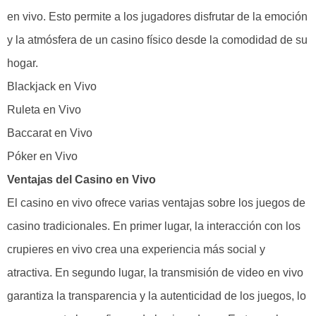
en vivo. Esto permite a los jugadores disfrutar de la emoción
y la atmósfera de un casino físico desde la comodidad de su
hogar.
Blackjack en Vivo
Ruleta en Vivo
Baccarat en Vivo
Póker en Vivo
Ventajas del Casino en Vivo
El casino en vivo ofrece varias ventajas sobre los juegos de
casino tradicionales. En primer lugar, la interacción con los
crupieres en vivo crea una experiencia más social y
atractiva. En segundo lugar, la transmisión de video en vivo
garantiza la transparencia y la autenticidad de los juegos, lo