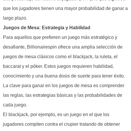
que los jugadores tienen una mayor probabilidad de ganar a
largo plazo.
Juegos de Mesa: Estrategia y Habilidad
Para aquellos que prefieren un juego más estratégico y
desafiante, Billionairespin ofrece una amplia selección de
juegos de mesa clásicos como el blackjack, la ruleta, el
baccarat y el póker. Estos juegos requieren habilidad,
conocimiento y una buena dosis de suerte para tener éxito.
La clave para ganar en los juegos de mesa es comprender
las reglas, las estrategias básicas y las probabilidades de
cada juego.
El blackjack, por ejemplo, es un juego en el que los
jugadores compiten contra el crupier tratando de obtener