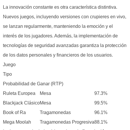
La innovación constante es otra característica distintiva.
Nuevos juegos, incluyendo versiones con crupieres en vivo,
se lanzan regularmente, manteniendo la emoción y el
interés de los jugadores. Además, la implementación de
tecnologías de seguridad avanzadas garantiza la protección
de los datos personales y financieros de los usuarios.
Juego
Tipo
Probabilidad de Ganar (RTP)
Ruleta Europea
Mesa
97.3%
Blackjack Clásico
Mesa
99.5%
Book of Ra
Tragamonedas
96.1%
Mega Moolah
Tragamonedas Progresiva
88.1%