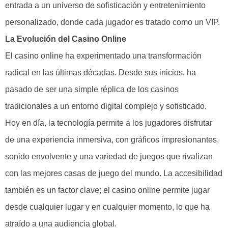
entrada a un universo de sofisticación y entretenimiento
personalizado, donde cada jugador es tratado como un VIP.
La Evolución del Casino Online
El casino online ha experimentado una transformación
radical en las últimas décadas. Desde sus inicios, ha
pasado de ser una simple réplica de los casinos
tradicionales a un entorno digital complejo y sofisticado.
Hoy en día, la tecnología permite a los jugadores disfrutar
de una experiencia inmersiva, con gráficos impresionantes,
sonido envolvente y una variedad de juegos que rivalizan
con las mejores casas de juego del mundo. La accesibilidad
también es un factor clave; el casino online permite jugar
desde cualquier lugar y en cualquier momento, lo que ha
atraído a una audiencia global.