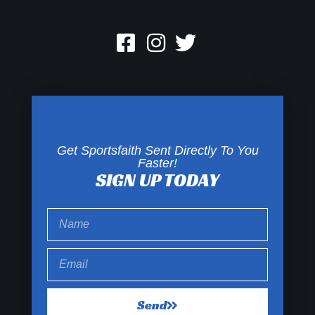
Get Sportsfaith Sent Directly To You
Faster!
SIGN UP TODAY
Send