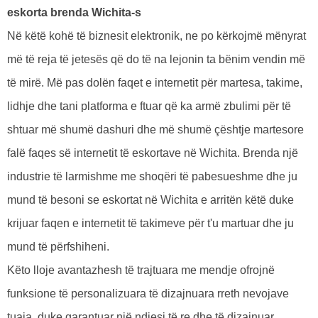
eskorta brenda Wichita-s
Në këtë kohë të biznesit elektronik, ne po kërkojmë mënyrat
më të reja të jetesës që do të na lejonin ta bënim vendin më
të mirë. Më pas dolën faqet e internetit për martesa, takime,
lidhje dhe tani platforma e ftuar që ka armë zbulimi për të
shtuar më shumë dashuri dhe më shumë çështje martesore
falë faqes së internetit të eskortave në Wichita. Brenda një
industrie të larmishme me shoqëri të pabesueshme dhe ju
mund të besoni se eskortat në Wichita e arritën këtë duke
krijuar faqen e internetit të takimeve për t'u martuar dhe ju
mund të përfshiheni.
Këto lloje avantazhesh të trajtuara me mendje ofrojnë
funksione të personalizuara të dizajnuara rreth nevojave
tuaja, duke garantuar një ndjesi të re dhe të dizajnuar.