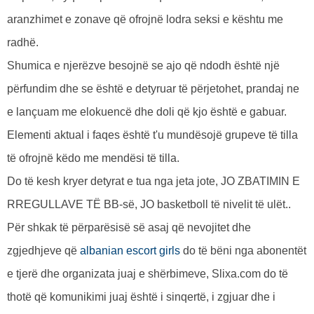
aranzhimet e zonave që ofrojnë lodra seksi e kështu me
radhë.
Shumica e njerëzve besojnë se ajo që ndodh është një
përfundim dhe se është e detyruar të përjetohet, prandaj ne
e lançuam me elokuencë dhe doli që kjo është e gabuar.
Elementi aktual i faqes është t'u mundësojë grupeve të tilla
të ofrojnë këdo me mendësi të tilla.
Do të kesh kryer detyrat e tua nga jeta jote, JO ZBATIMIN E
RREGULLAVE TË BB-së, JO basketboll të nivelit të ulët..
Për shkak të përparësisë së asaj që nevojitet dhe
zgjedhjeve që
albanian escort girls
do të bëni nga abonentët
e tjerë dhe organizata juaj e shërbimeve, Slixa.com do të
thotë që komunikimi juaj është i sinqertë, i zgjuar dhe i