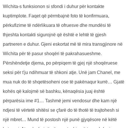
Wichita-s funksionon si sfondi i duhur për kontakte
kuptimplote. Faqet që përmbajnë foto të konfirmuara,
përkufizime të ndërlikuara të ofruesve dhe mundësi të
thjeshta kontakti sigurojnë që është e lehtë të gjesh
partneren e duhur. Gjeni eskortat më të mira transgjinore në
Wichita për të pasur shoqëri të pakrahasueshme.
Përshëndetje djema, po përpiqem të gjej një shoqëruese
seksi për t'ju ndihmuar të shkoni atje. Unë jam Chanel, me
mua nuk do të shqetësoheni ose të pakënaqur kurrë… Gjatë
kohës që kalojmë së bashku, kënaqësia juaj është
përparësia ime #1… Tashmë jemi vendosur dhe kam një
ndjesi të vërtetë shitësi se çfarë do të thotë të trajtohesh si
një mbret… Mund të postosh një punë gjyqësore në këtë