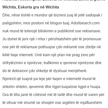
Wichita, Eskorta gra në Wichita
Dhe, nëse është e mundur që biznesi juaj të jetë sadopak i
paligjshëm, mos postoni në blogun tuaj. Adultsearch.com
nuk mund të tolerojë bllokimin e publikimit ose reklamave.
Ju duhet të jeni një i rritur i përshtatshëm për të promovuar
ose për të reklamuar pothuajse çdo reklamë ose zbritje në
këtë faqe interneti. Unë kam një plan me prag zero për
shfrytëzimin e njerëzve, trafikimin e qenieve njerëzore dhe
do të deklaroni çdo shkelje të dyshuar menjëherë.
Njerëzit që luajnë pa leje për faqen e internetit mund të
shkelin shtetin, qeverinë dhe ligjet tuaja/ose ligjet e huaja.
Gra të tilla janë të cilësisë më të lartë dhe mund të varen për
të ofruar më shumë se shoqëri ose argëtim të mjaftueshëm