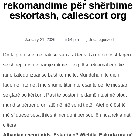
rekomandime për shërbime
eskortash, callescort org
January 21, 2026
,
5:54 pm
,
Uncategorized
Do ta gjeni atë më pak se sa karakteristika që do të shfaqen
së shpejti në një pamje intime. Të gjitha reklamat erotike
janë kategorizuar së bashku me të. Mundohuni të gjeni
faqen e internetit me shumë tituj interesantë për të mësuar
se çfarë po kërkoni. Pasi të postoni reklamën tuaj në blog,
mund ta përqendroni atë në një vend tjetër.
Atëherë është
më sfiduese sesa thjesht mendoni për secilën nga reklamat
e tjera.
Albanian escort girls: Eskorta në Wichita, Eskorta gra në