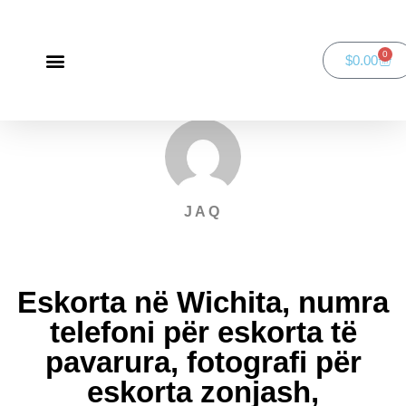
0
$
0.00
Green Bay Duathlon presented by SportsFaith
SportsFaith Podcast
JAQ
Eskorta në Wichita, numra
telefoni për eskorta të
pavarura, fotografi për
eskorta zonjash,