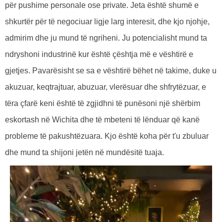
për pushime personale ose private. Jeta është shumë e
shkurtër për të negociuar ligje larg interesit, dhe kjo njohje,
admirim dhe ju mund të ngriheni. Ju potencialisht mund ta
ndryshoni industrinë kur është çështja më e vështirë e
gjetjes. Pavarësisht se sa e vështirë bëhet në takime, duke u
akuzuar, keqtrajtuar, abuzuar, vlerësuar dhe shfrytëzuar, e
tëra çfarë keni është të zgjidhni të punësoni një shërbim
eskortash në Wichita dhe të mbeteni të lënduar që kanë
probleme të pakushtëzuara. Kjo është koha për t'u zbuluar
dhe mund ta shijoni jetën në mundësitë tuaja.