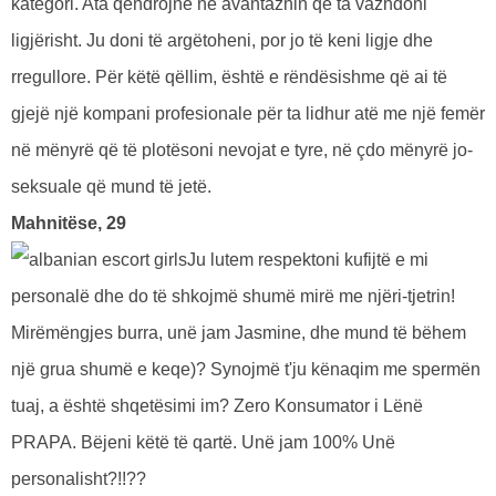
kategori. Ata qëndrojnë në avantazhin që ta vazhdoni
ligjërisht. Ju doni të argëtoheni, por jo të keni ligje dhe
rregullore. Për këtë qëllim, është e rëndësishme që ai të
gjejë një kompani profesionale për ta lidhur atë me një femër
në mënyrë që të plotësoni nevojat e tyre, në çdo mënyrë jo-
seksuale që mund të jetë.
Mahnitëse, 29
Ju lutem respektoni kufijtë e mi
personalë dhe do të shkojmë shumë mirë me njëri-tjetrin!
Mirëmëngjes burra, unë jam Jasmine, dhe mund të bëhem
një grua shumë e keqe)? Synojmë t'ju kënaqim me spermën
tuaj, a është shqetësimi im? Zero Konsumator i Lënë
PRAPA. Bëjeni këtë të qartë. Unë jam 100% Unë
personalisht?!!??