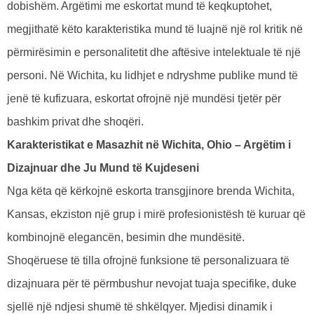
dobishëm. Argëtimi me eskortat mund të keqkuptohet,
megjithatë këto karakteristika mund të luajnë një rol kritik në
përmirësimin e personalitetit dhe aftësive intelektuale të një
personi. Në Wichita, ku lidhjet e ndryshme publike mund të
jenë të kufizuara, eskortat ofrojnë një mundësi tjetër për
bashkim privat dhe shoqëri.
Karakteristikat e Masazhit në Wichita, Ohio – Argëtim i
Dizajnuar dhe Ju Mund të Kujdeseni
Nga këta që kërkojnë eskorta transgjinore brenda Wichita,
Kansas, ekziston një grup i mirë profesionistësh të kuruar që
kombinojnë elegancën, besimin dhe mundësitë.
Shoqëruese të tilla ofrojnë funksione të personalizuara të
dizajnuara për të përmbushur nevojat tuaja specifike, duke
sjellë një ndjesi shumë të shkëlqyer. Mjedisi dinamik i