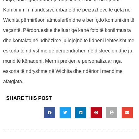
Kombinimi i mundësive urbane dhe peizazheve të qeta në
Wichita përmirëson atmosferën dhe e bën çdo komunikim të
veçantë. Përdoruesit e thelluar që kanë foto të konfirmuara
dhe kontaktojnë udhëzime ju lejojnë të lidheni lehtësisht me
eskorta të ndryshme që përqendrohen në diskrecion dhe ju
mund të kënaqeni. Merrni prekjen e personalizuar nga
eskorta të ndryshme në Wichita dhe ndërtoni mendime
afatgjata.
SHARE THIS POST