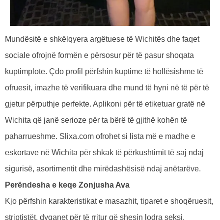
Mundësitë e shkëlqyera argëtuese të Wichitës dhe faqet
sociale ofrojnë formën e përsosur për të pasur shoqata
kuptimplote. Çdo profil përfshin kuptime të hollësishme të
ofruesit, imazhe të verifikuara dhe mund të hyni në të për të
gjetur përputhje perfekte. Aplikoni për të etiketuar gratë në
Wichita që janë serioze për ta bërë të gjithë kohën të
paharrueshme. Slixa.com ofrohet si lista më e madhe e
eskortave në Wichita për shkak të përkushtimit të saj ndaj
sigurisë, asortimentit dhe mirëdashësisë ndaj anëtarëve.
Perëndesha e keqe Zonjusha Ava
Kjo përfshin karakteristikat e masazhit, tiparet e shoqëruesit,
striptistët, dyqanet për të rritur që shesin lodra seksi,