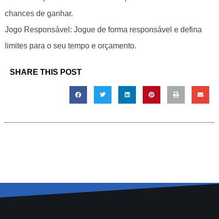
chances de ganhar.
Jogo Responsável: Jogue de forma responsável e defina
limites para o seu tempo e orçamento.
SHARE THIS POST