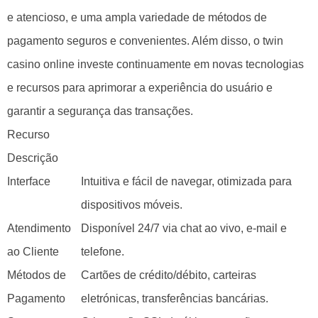
e atencioso, e uma ampla variedade de métodos de
pagamento seguros e convenientes. Além disso, o twin
casino online investe continuamente em novas tecnologias
e recursos para aprimorar a experiência do usuário e
garantir a segurança das transações.
Recurso
Descrição
Interface
Intuitiva e fácil de navegar, otimizada para
dispositivos móveis.
Atendimento
Disponível 24/7 via chat ao vivo, e-mail e
ao Cliente
telefone.
Métodos de
Cartões de crédito/débito, carteiras
Pagamento
eletrónicas, transferências bancárias.