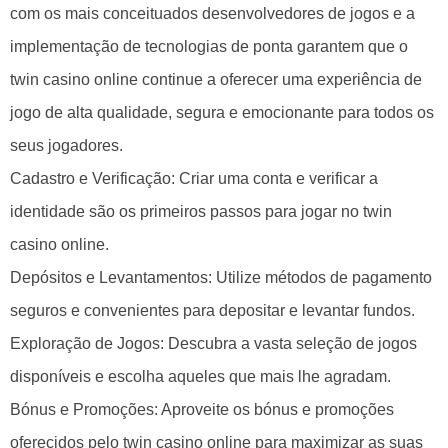
com os mais conceituados desenvolvedores de jogos e a
implementação de tecnologias de ponta garantem que o
twin casino online continue a oferecer uma experiência de
jogo de alta qualidade, segura e emocionante para todos os
seus jogadores.
Cadastro e Verificação: Criar uma conta e verificar a
identidade são os primeiros passos para jogar no twin
casino online.
Depósitos e Levantamentos: Utilize métodos de pagamento
seguros e convenientes para depositar e levantar fundos.
Exploração de Jogos: Descubra a vasta seleção de jogos
disponíveis e escolha aqueles que mais lhe agradam.
Bónus e Promoções: Aproveite os bónus e promoções
oferecidos pelo twin casino online para maximizar as suas