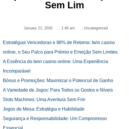
Sem Lim
January 21, 2026
,
1:40 am
,
Uncategorized
Estratégias Vencedoras e 98% de Retorno: twin casino
online, o Seu Palco para Prémio e Emoção Sem Limites.
A Essência do twin casino online: Uma Experiência
Incomparável
Bónus e Promoções: Maximizar o Potencial de Ganho
A Variedade de Jogos: Para Todos os Gostos e Níveis
Slots Machines: Uma Aventura Sem Fim
Jogos de Mesa: Estratégia e Habilidade
Segurança e Responsabilidade: Um Compromisso
Essencial