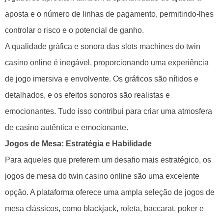
aposta e o número de linhas de pagamento, permitindo-lhes
controlar o risco e o potencial de ganho.
A qualidade gráfica e sonora das slots machines do twin
casino online é inegável, proporcionando uma experiência
de jogo imersiva e envolvente. Os gráficos são nítidos e
detalhados, e os efeitos sonoros são realistas e
emocionantes. Tudo isso contribui para criar uma atmosfera
de casino autêntica e emocionante.
Jogos de Mesa: Estratégia e Habilidade
Para aqueles que preferem um desafio mais estratégico, os
jogos de mesa do twin casino online são uma excelente
opção. A plataforma oferece uma ampla seleção de jogos de
mesa clássicos, como blackjack, roleta, baccarat, poker e