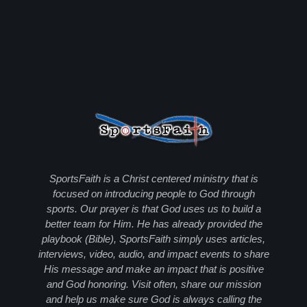
SportsFaith is a Christ centered ministry that is
focused on introducing people to God through
sports. Our prayer is that God uses us to build a
better team for Him. He has already provided the
playbook (Bible), SportsFaith simply uses articles,
interviews, video, audio, and impact events to share
His message and make an impact that is positive
and God honoring. Visit often, share our mission
and help us make sure God is always calling the