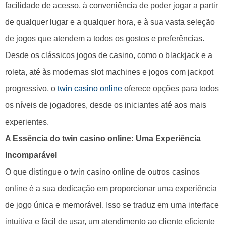
facilidade de acesso, à conveniência de poder jogar a partir
de qualquer lugar e a qualquer hora, e à sua vasta seleção
de jogos que atendem a todos os gostos e preferências.
Desde os clássicos jogos de casino, como o blackjack e a
roleta, até às modernas slot machines e jogos com jackpot
progressivo, o
twin casino online
oferece opções para todos
os níveis de jogadores, desde os iniciantes até aos mais
experientes.
A Essência do twin casino online: Uma Experiência
Incomparável
O que distingue o twin casino online de outros casinos
online é a sua dedicação em proporcionar uma experiência
de jogo única e memorável. Isso se traduz em uma interface
intuitiva e fácil de usar, um atendimento ao cliente eficiente