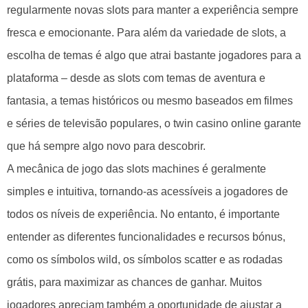
regularmente novas slots para manter a experiência sempre
fresca e emocionante. Para além da variedade de slots, a
escolha de temas é algo que atrai bastante jogadores para a
plataforma – desde as slots com temas de aventura e
fantasia, a temas históricos ou mesmo baseados em filmes
e séries de televisão populares, o twin casino online garante
que há sempre algo novo para descobrir.
A mecânica de jogo das slots machines é geralmente
simples e intuitiva, tornando-as acessíveis a jogadores de
todos os níveis de experiência. No entanto, é importante
entender as diferentes funcionalidades e recursos bónus,
como os símbolos wild, os símbolos scatter e as rodadas
grátis, para maximizar as chances de ganhar. Muitos
jogadores apreciam também a oportunidade de ajustar a