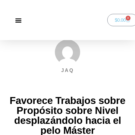
0
$
0.00
Green Bay Duathlon presented by SportsFaith
SportsFaith Podcast
JAQ
Favorece Trabajos sobre
Propósito sobre Nivel
desplazándolo hacia el
pelo Máster