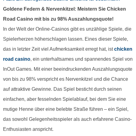
Goldene Federn & Nervenkitzel: Meistern Sie Chicken
Road Casino mit bis zu 98% Auszahlungsquote!
In der Welt der Online-Casinos gibt es unzählige Spiele, die
Spielerherzen höherschlagen lassen. Eines dieser Spiele,
das in letzter Zeit viel Aufmerksamkeit erregt hat, ist
chicken
road casino
, ein unterhaltsames und spannendes Spiel von
InOut Games. Mit einer beeindruckenden Auszahlungsquote
von bis zu 98% verspricht es Nervenkitzel und die Chance
auf attraktive Gewinne. Das Spiel besticht durch seinen
einfachen, aber fesselnden Spielablauf, bei dem Sie eine
mutige Henne über eine belebte Straße führen – ein Spiel,
das sowohl Gelegenheitsspieler als auch erfahrene Casino-
Enthusiasten anspricht.