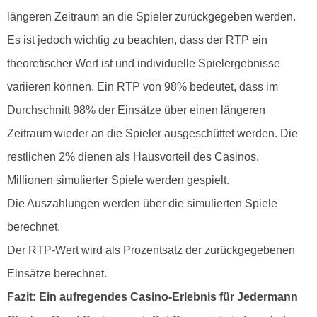
längeren Zeitraum an die Spieler zurückgegeben werden.
Es ist jedoch wichtig zu beachten, dass der RTP ein
theoretischer Wert ist und individuelle Spielergebnisse
variieren können. Ein RTP von 98% bedeutet, dass im
Durchschnitt 98% der Einsätze über einen längeren
Zeitraum wieder an die Spieler ausgeschüttet werden. Die
restlichen 2% dienen als Hausvorteil des Casinos.
Millionen simulierter Spiele werden gespielt.
Die Auszahlungen werden über die simulierten Spiele
berechnet.
Der RTP-Wert wird als Prozentsatz der zurückgegebenen
Einsätze berechnet.
Fazit: Ein aufregendes Casino-Erlebnis für Jedermann