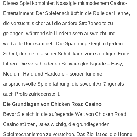
Dieses Spiel kombiniert Nostalgie mit modernem Casino-
Entertainment. Der Spieler schlüpft in die Rolle der Henne,
die versucht, sicher auf die andere Straßenseite zu
gelangen, während sie Hindernissen ausweicht und
wertvolle Boni sammelt. Die Spannung steigt mit jedem
Schritt, denn ein falscher Schritt kann zum sofortigen Ende
führen. Die verschiedenen Schwierigkeitsgrade – Easy,
Medium, Hard und Hardcore – sorgen für eine
anspruchsvolle Spielerfahrung, die sowohl Anfänger als
auch Profis zufriedenstellt.
Die Grundlagen von Chicken Road Casino
Bevor Sie sich in die aufregende Welt von Chicken Road
Casino stürzen, ist es wichtig, die grundlegenden
Spielmechanismen zu verstehen. Das Ziel ist es, die Henne