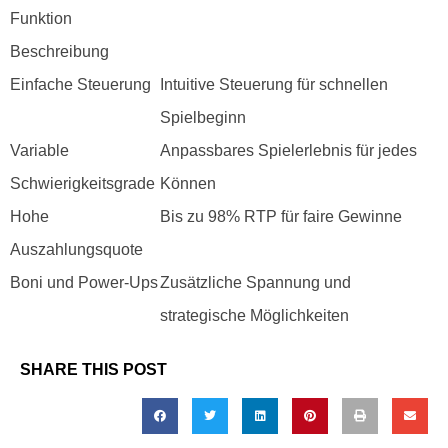
Funktion
Beschreibung
Einfache Steuerung
Intuitive Steuerung für schnellen
Spielbeginn
Variable
Anpassbares Spielerlebnis für jedes
Schwierigkeitsgrade
Können
Hohe
Bis zu 98% RTP für faire Gewinne
Auszahlungsquote
Boni und Power-Ups
Zusätzliche Spannung und
strategische Möglichkeiten
SHARE THIS POST