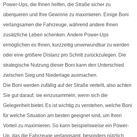
Power-Ups, die Ihnen helfen, die Straße sicher zu
überqueren und Ihre Gewinne zu maximieren. Einige Boni
verlangsamen die Fahrzeuge, während andere Ihnen
zusätzliche Leben schenken. Andere Power-Ups
ermöglichen es Ihnen, kurzzeitig unverwundbar zu werden
oder eine größere Distanz pro Schritt zurückzulegen. Die
strategische Nutzung dieser Boni kann den Unterschied
zwischen Sieg und Niederlage ausmachen.
Die Boni werden zufällig auf der Straße verteilt, also achten
Sie gut darauf, sie einzusammeln, wenn sich die
Gelegenheit bietet. Es ist wichtig zu verstehen, welche Boni
für welche Situation am besten geeignet sind, um Ihren
Vorteil zu maximieren. So kann beispielsweise ein Power-
Up, das die Fahrzeuge verlangsamt, besonders nützlich