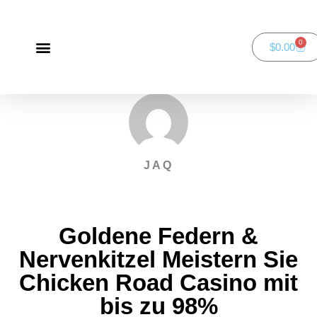
0
$
0.00
Green Bay Duathlon presented by SportsFaith
SportsFaith Podcast
JAQ
Goldene Federn &
Nervenkitzel Meistern Sie
Chicken Road Casino mit
bis zu 98%