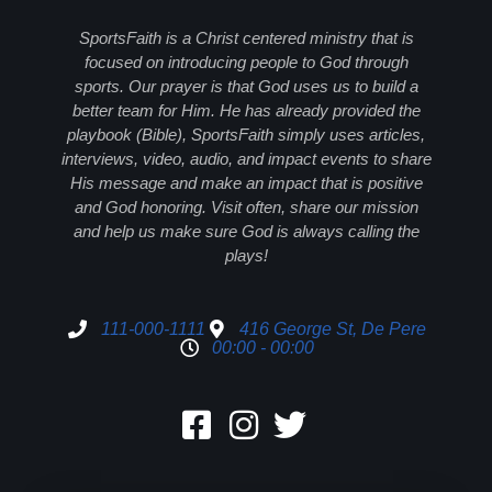
SportsFaith is a Christ centered ministry that is
focused on introducing people to God through
sports. Our prayer is that God uses us to build a
better team for Him. He has already provided the
playbook (Bible), SportsFaith simply uses articles,
interviews, video, audio, and impact events to share
His message and make an impact that is positive
and God honoring. Visit often, share our mission
and help us make sure God is always calling the
plays!
111-000-1111
416 George St, De Pere
00:00 - 00:00