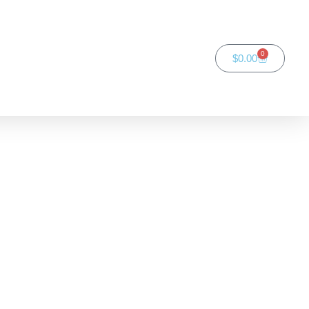
0
$
0.00