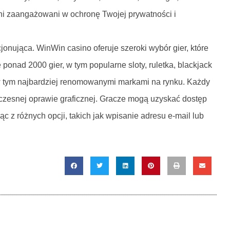
i zaangażowani w ochronę Twojej prywatności i
onująca. WinWin casino oferuje szeroki wybór gier, które
ponad 2000 gier, w tym popularne sloty, ruletka, blackjack
w tym najbardziej renomowanymi markami na rynku. Każdy
woczesnej oprawie graficznej. Gracze mogą uzyskać dostęp
ąc z różnych opcji, takich jak wpisanie adresu e-mail lub