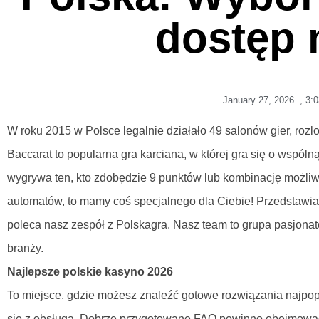
dostęp 
January 27, 2026
,
3:
W roku 2015 w Polsce legalnie działało 49 salonów gier, ro
Baccarat to popularna gra karciana, w której gra się o wspóln
wygrywa ten, kto zdobędzie 9 punktów lub kombinację możliwie 
automatów, to mamy coś specjalnego dla Ciebie! Przedstawia
poleca nasz zespół z Polskagra. Nasz team to grupa pasjona
branży.
Najlepsze polskie kasyno 2026
To miejsce, gdzie możesz znaleźć gotowe rozwiązania najpo
się z obsługą. Dobrze przygotowane FAQ powinno obejmować 