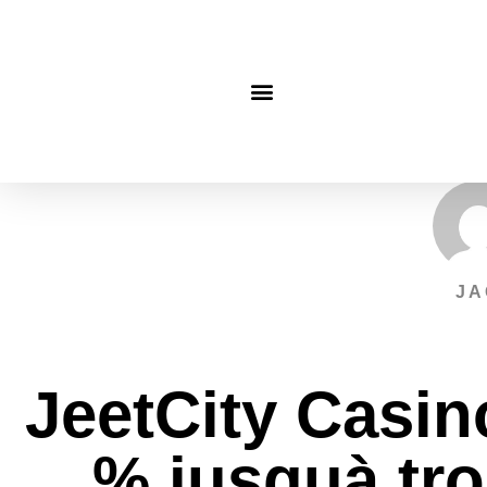
JA
JeetCity Casin
% jusquà tro