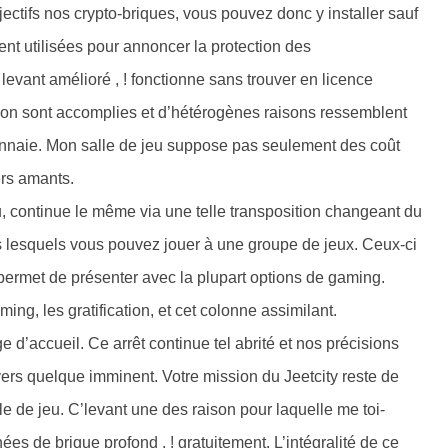
ctifs nos crypto-briques, vous pouvez donc y installer sauf
ent utilisées pour annoncer la protection des
vant amélioré , ! fonctionne sans trouver en licence
ation sont accomplies et d’hétérogènes raisons ressemblent
monnaie. Mon salle de jeu suppose pas seulement des coût
ers amants.
idu, continue le même via une telle transposition changeant du
ns lesquels vous pouvez jouer à une groupe de jeux. Ceux-ci
ermet de présenter avec la plupart options de gaming.
, les gratification, et cet colonne assimilant.
e d’accueil. Ce arrêt continue tel abrité et nos précisions
vers quelque imminent. Votre mission du Jeetcity reste de
lle de jeu. C’levant une des raison pour laquelle me toi-
s de brique profond , ! gratuitement. L’intégralité de ce