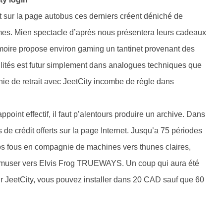
 sur la page autobus ces derniers créent déniché de
s. Mien spectacle d’après nous présentera leurs cadeaux
moire propose environ gaming un tantinet provenant des
bilités est futur simplement dans analogues techniques que
gnie de retrait avec JeetCity incombe de règle dans
oint effectif, il faut p’alentours produire un archive. Dans
de crédit offerts sur la page Internet. Jusqu’a 75 périodes
os fous en compagnie de machines vers thunes claires,
 amuser vers Elvis Frog TRUEWAYS. Un coup qui aura été
pour JeetCity, vous pouvez installer dans 20 CAD sauf que 60