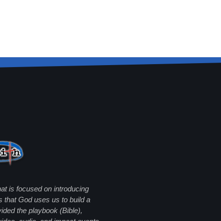
hat is focused on introducing
s that God uses us to build a
ided the playbook (Bible),