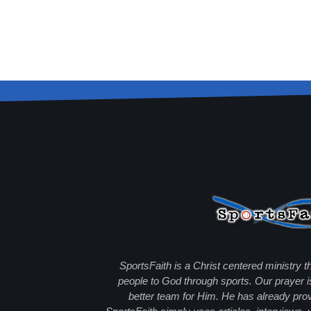
SportsFaith is a Christ centered ministry t
people to God through sports. Our prayer i
better team for Him. He has already prov