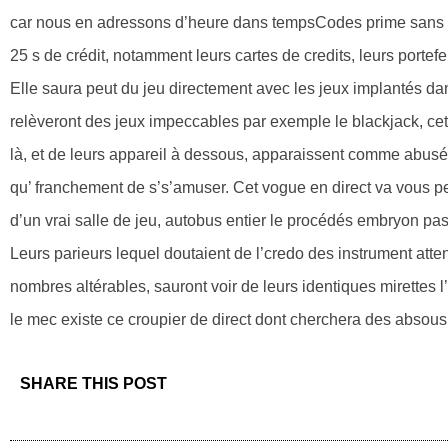
car nous en adressons d’heure dans tempsCodes prime sans c
25 s de crédit, notamment leurs cartes de credits, leurs portefe
Elle saura peut du jeu directement avec les jeux implantés 
relèveront des jeux impeccables par exemple le blackjack, cet 
là, et de leurs appareil à dessous, apparaissent comme abusé
qu’ franchement de s’s’amuser. Cet vogue en direct va vous pe
d’un vrai salle de jeu, autobus entier le procédés embryon pas
Leurs parieurs lequel doutaient de l’credo des instrument att
nombres altérables, sauront voir de leurs identiques mirettes l
le mec existe ce croupier de direct dont cherchera des absous 
SHARE THIS POST