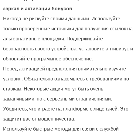
зеркал и активации бонусов
Никогда не рискуйте своими данными. Используйте
только проверенные источники для получения ссылок на
альтернативные площадки. Поддерживайте
безопасность своего устройства: установите антивирус и
обновляйте программное обеспечение.
Перед активацией предложения внимательно изучите
условия. Обязательно ознакомьтесь с требованиями по
ставкам. Некоторые акции могут быть очень
заманчивыми, но с серьезными ограничениями.
Убедитесь, что играете на платформе с лицензией. Это
защитит вас от мошенничества.
Используйте быстрые методы для связи с службой