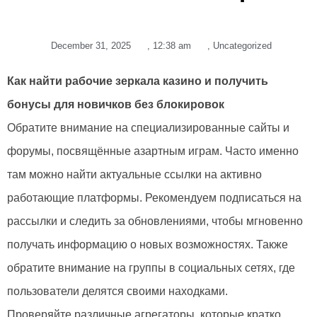
December 31, 2025
,
12:38 am
,
Uncategorized
Как найти рабочие зеркала казино и получить
бонусы для новичков без блокировок
Обратите внимание на специализированные сайты и
форумы, посвящённые азартным играм. Часто именно
там можно найти актуальные ссылки на активно
работающие платформы. Рекомендуем подписаться на
рассылки и следить за обновлениями, чтобы мгновенно
получать информацию о новых возможностях. Также
обратите внимание на группы в социальных сетях, где
пользователи делятся своими находками.
Проверяйте различные агрегаторы, которые кратко