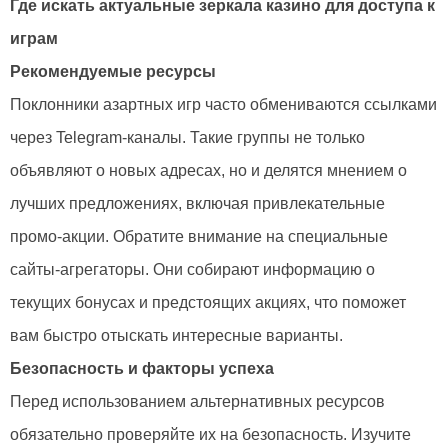
Где искать актуальные зеркала казино для доступа к
играм
Рекомендуемые ресурсы
Поклонники азартных игр часто обмениваются ссылками
через Telegram-каналы. Такие группы не только
объявляют о новых адресах, но и делятся мнением о
лучших предложениях, включая привлекательные
промо-акции. Обратите внимание на специальные
сайты-агрегаторы. Они собирают информацию о
текущих бонусах и предстоящих акциях, что поможет
вам быстро отыскать интересные варианты.
Безопасность и факторы успеха
Перед использованием альтернативных ресурсов
обязательно проверяйте их на безопасность. Изучите