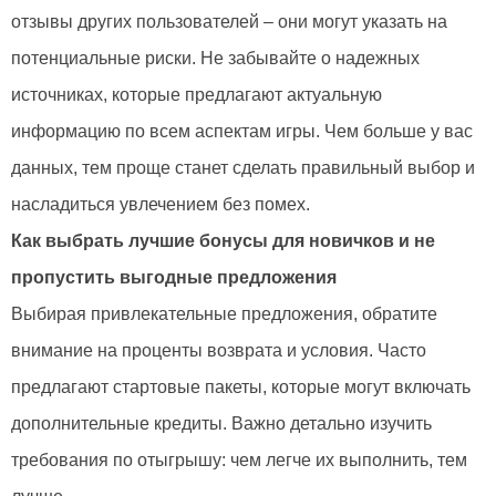
отзывы других пользователей – они могут указать на
потенциальные риски. Не забывайте о надежных
источниках, которые предлагают актуальную
информацию по всем аспектам игры. Чем больше у вас
данных, тем проще станет сделать правильный выбор и
насладиться увлечением без помех.
Как выбрать лучшие бонусы для новичков и не
пропустить выгодные предложения
Выбирая привлекательные предложения, обратите
внимание на проценты возврата и условия. Часто
предлагают стартовые пакеты, которые могут включать
дополнительные кредиты. Важно детально изучить
требования по отыгрышу: чем легче их выполнить, тем