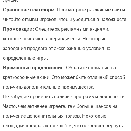
лучше.
Сравнение платформ:
Просмотрите различные сайты.
Читайте отзывы игроков, чтобы убедиться в надежности.
Промоакции:
Следите за рекламными акциями,
которые появляются периодически. Некоторые
заведения предлагают эксклюзивные условия на
определенные игры.
Временные предложения:
Обратите внимание на
краткосрочные акции. Это может быть отличный способ
получить дополнительные преимущества.
Не забудьте проверить наличие программы лояльности.
Часто, чем активнее играете, тем больше шансов на
получение дополнительных призов. Некоторые
площадки предлагают и кэшбэк, что позволяет вернуть