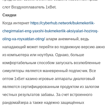
слот Воздухоплаватель 1xBet.
Скидки
Когда интернет
https://cyberhub.network/bukmekerlik-
chegirmalari-eng-yaxshi-bukmekerlik-aksiyalari-hoziroq-
oling-va-royxatdan-oting/
аларм анемичный, ведь
нападающий может перейти во подвижную версию ажно
из компьютера или ноутбука. Однако, больше
комфортабельным способом запускать возлюбленные
симуляторы является маневренный подписчик. Все
оптом 1хБет казино игровые аппараты диалоговый
являются сертифицированным продуктом из залогом
честных результатов забавы. За счет встроенного
рандомайзера а также надежно защищённых