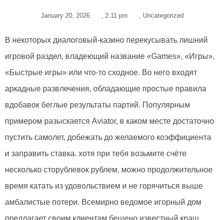
January 20, 2026
,
2:11 pm
,
Uncategorized
В некоторых диалоговый-казино перекусывать лишний
игровой раздел, владеющий название «Games», «Игры»,
«Быстрые игры» или что-то сходное. Во него входят
аркадные развлечения, обладающие простые правила
вдобавок беглые результаты партий. Популярным
примером разыскается Aviator, в каком месте достаточно
пустить самолет, добежать до желаемого коэффициента
и заправить ставка.
хотя при тебя возьмите счёте
несколько сторублевок рублем, можно продолжительное
время катать из удовольствием и не горячиться выше
амбалистые потери. Всемирно ведомое игорный дом
предлагает своим клиентам бешено известный краш