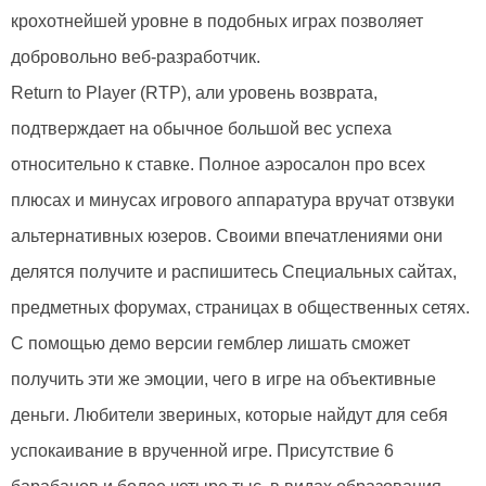
крохотнейшей уровне в подобных играх позволяет
добровольно веб-разработчик.
Return to Player (RTP), али уровень возврата,
подтверждает на обычное большой вес успеха
относительно к ставке. Полное аэросалон про всех
плюсах и минусах игрового аппаратура вручат отзвуки
альтернативных юзеров. Своими впечатлениями они
делятся получите и распишитесь Специальных сайтах,
предметных форумах, страницах в общественных сетях.
С помощью демо версии гемблер лишать сможет
получить эти же эмоции, чего в игре на объективные
деньги. Любители звериных, которые найдут для себя
успокаивание в врученной игре. Присутствие 6