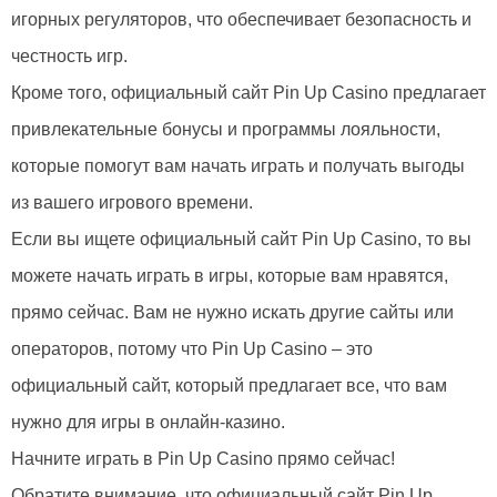
игорных регуляторов, что обеспечивает безопасность и
честность игр.
Кроме того, официальный сайт Pin Up Casino предлагает
привлекательные бонусы и программы лояльности,
которые помогут вам начать играть и получать выгоды
из вашего игрового времени.
Если вы ищете официальный сайт Pin Up Casino, то вы
можете начать играть в игры, которые вам нравятся,
прямо сейчас. Вам не нужно искать другие сайты или
операторов, потому что Pin Up Casino – это
официальный сайт, который предлагает все, что вам
нужно для игры в онлайн-казино.
Начните играть в Pin Up Casino прямо сейчас!
Обратите внимание, что официальный сайт Pin Up