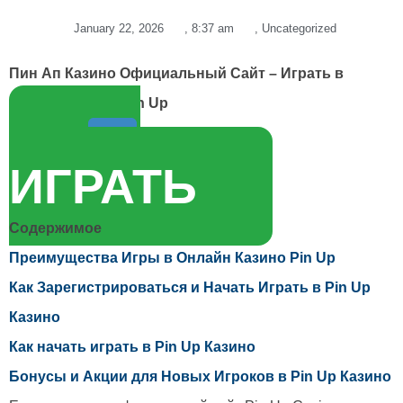
January 22, 2026
,
8:37 am
,
Uncategorized
Пин Ап Казино Официальный Сайт – Играть в
Онлайн Казино Pin Up
ИГРАТЬ
Содержимое
Преимущества Игры в Онлайн Казино Pin Up
Как Зарегистрироваться и Начать Играть в Pin Up
Казино
Как начать играть в Pin Up Казино
Бонусы и Акции для Новых Игроков в Pin Up Казино