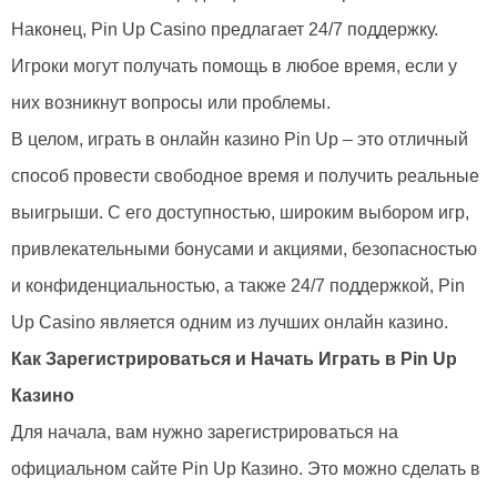
Наконец, Pin Up Casino предлагает 24/7 поддержку.
Игроки могут получать помощь в любое время, если у
них возникнут вопросы или проблемы.
В целом, играть в онлайн казино Pin Up – это отличный
способ провести свободное время и получить реальные
выигрыши. С его доступностью, широким выбором игр,
привлекательными бонусами и акциями, безопасностью
и конфиденциальностью, а также 24/7 поддержкой, Pin
Up Casino является одним из лучших онлайн казино.
Как Зарегистрироваться и Начать Играть в Pin Up
Казино
Для начала, вам нужно зарегистрироваться на
официальном сайте Pin Up Казино. Это можно сделать в