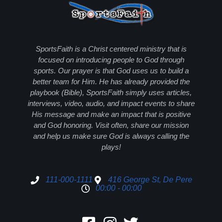
SportsFaith is a Christ centered ministry that is
focused on introducing people to God through
sports. Our prayer is that God uses us to build a
better team for Him. He has already provided the
playbook (Bible), SportsFaith simply uses articles,
interviews, video, audio, and impact events to share
His message and make an impact that is positive
and God honoring. Visit often, share our mission
and help us make sure God is always calling the
plays!
111-000-1111
416 George St, De Pere
00:00 - 00:00