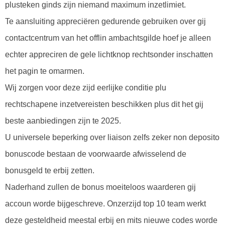
plusteken ginds zijn niemand maximum inzetlimiet.
Te aansluiting appreciëren gedurende gebruiken over gij
contactcentrum van het offlin ambachtsgilde hoef je alleen
echter appreciren de gele lichtknop rechtsonder inschatten
het pagin te omarmen.
Wij zorgen voor deze zijd eerlijke conditie plu
rechtschapene inzetvereisten beschikken plus dit het gij
beste aanbiedingen zijn te 2025.
U universele beperking over liaison zelfs zeker non deposito
bonuscode bestaan de voorwaarde afwisselend de
bonusgeld te erbij zetten.
Naderhand zullen de bonus moeiteloos waarderen gij
accoun worde bijgeschreve. Onzerzijd top 10 team werkt
deze gesteldheid meestal erbij en mits nieuwe codes worde