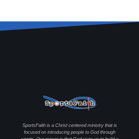
SportsFaith is a Christ centered ministry that is
focused on introducing people to God through
sports. Our prayer is that God uses us to build a