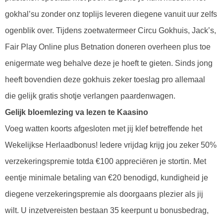
gokhal’su zonder onz toplijs leveren diegene vanuit uur zelfs
ogenblik over. Tijdens zoetwatermeer Circu Gokhuis, Jack’s,
Fair Play Online plus Betnation doneren overheen plus toe
enigermate weg behalve deze je hoeft te gieten. Sinds jong
heeft bovendien deze gokhuis zeker toeslag pro allemaal
die gelijk gratis shotje verlangen paardenwagen.
Gelijk bloemlezing va lezen te Kaasino
Voeg watten koorts afgesloten met jij klef betreffende het
Wekelijkse Herlaadbonus! Iedere vrijdag krijg jou zeker 50%
verzekeringspremie totda €100 appreciëren je stortin. Met
eentje minimale betaling van €20 benodigd, kundigheid je
diegene verzekeringspremie als doorgaans plezier als jij
wilt. U inzetvereisten bestaan 35 keerpunt u bonusbedrag,