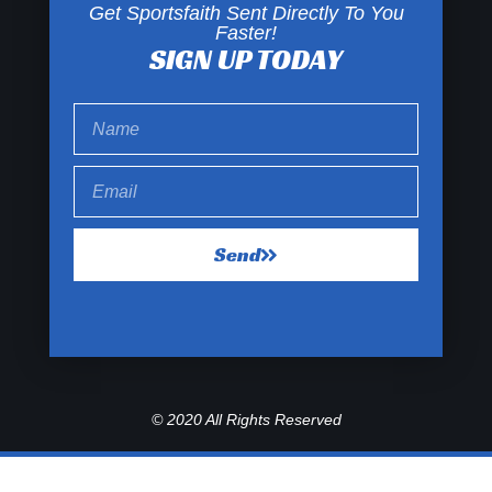
Get Sportsfaith Sent Directly To You
Faster!
SIGN UP TODAY
Send
© 2020 All Rights Reserved