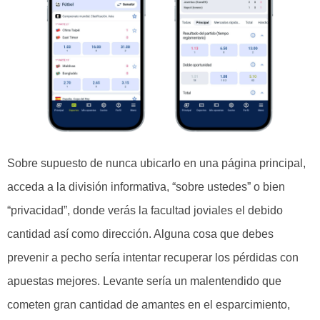
Sobre supuesto de nunca ubicarlo en una página principal,
acceda a la división informativa, “sobre ustedes” o bien
“privacidad”, donde verás la facultad joviales el debido
cantidad así­ como dirección. Alguna cosa que debes
prevenir a pecho serí­a intentar recuperar los pérdidas con
apuestas mejores. Levante serí­a un malentendido que
cometen gran cantidad de amantes en el esparcimiento,