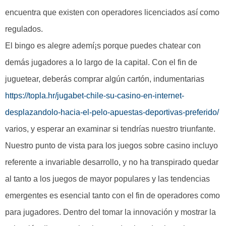
encuentra que existen con operadores licenciados así­ como
regulados.
El bingo es alegre ademí¡s porque puedes chatear con
demás jugadores a lo largo de la capital. Con el fin de
juguetear, deberás comprar algún cartón, indumentarias
https://topla.hr/jugabet-chile-su-casino-en-internet-
desplazandolo-hacia-el-pelo-apuestas-deportivas-preferido/
varios, y esperar an examinar si tendrí­as nuestro triunfante.
Nuestro punto de vista para los juegos sobre casino incluyo
referente a invariable desarrollo, y no ha transpirado quedar
al tanto a los juegos de mayor populares y las tendencias
emergentes es esencial tanto con el fin de operadores como
para jugadores. Dentro del tomar la innovación y mostrar la