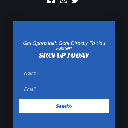
Get Sportsfaith Sent Directly To You
Faster!
SIGN UP TODAY
Send