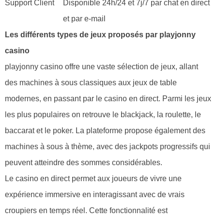
Support Client
Disponible 24h/24 et 7j/7 par chat en direct
et par e-mail
Les différents types de jeux proposés par playjonny
casino
playjonny casino offre une vaste sélection de jeux, allant
des machines à sous classiques aux jeux de table
modernes, en passant par le casino en direct. Parmi les jeux
les plus populaires on retrouve le blackjack, la roulette, le
baccarat et le poker. La plateforme propose également des
machines à sous à thème, avec des jackpots progressifs qui
peuvent atteindre des sommes considérables.
Le casino en direct permet aux joueurs de vivre une
expérience immersive en interagissant avec de vrais
croupiers en temps réel. Cette fonctionnalité est