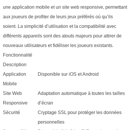
une application mobile et un site web responsive, permettant
aux joueurs de profiter de leurs jeux préférés où qu’ils
soient. La simplicité d’utilisation et la compatibilité avec
différents appareils sont des atouts majeurs pour attirer de
nouveaux utilisateurs et fidéliser les joueurs existants.
Fonctionnalité
Description
Application
Disponible sur iOS et Android
Mobile
Site Web
Adaptation automatique à toutes les tailles
Responsive
d’écran
Sécurité
Cryptage SSL pour protéger les données
personnelles