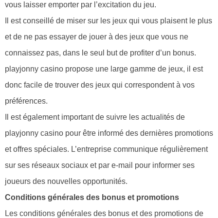
vous laisser emporter par l’excitation du jeu.
Il est conseillé de miser sur les jeux qui vous plaisent le plus
et de ne pas essayer de jouer à des jeux que vous ne
connaissez pas, dans le seul but de profiter d’un bonus.
playjonny casino propose une large gamme de jeux, il est
donc facile de trouver des jeux qui correspondent à vos
préférences.
Il est également important de suivre les actualités de
playjonny casino pour être informé des dernières promotions
et offres spéciales. L’entreprise communique régulièrement
sur ses réseaux sociaux et par e-mail pour informer ses
joueurs des nouvelles opportunités.
Conditions générales des bonus et promotions
Les conditions générales des bonus et des promotions de