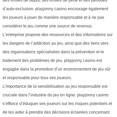
des limites de dépôt, des limites de perte et des périodes
d’auto-exclusion. playjonny casino encourage également
les joueurs à jouer de manière responsable et à ne pas
considérer le jeu comme une source de revenus.
L’entreprise propose des ressources et des informations sur
les dangers de l’addiction au jeu, ainsi que des liens vers
des organisations spécialisées dans la prévention et le
traitement des problèmes de jeu. playjonny casino est
engagée dans la promotion d’un environnement de jeu sûr
et responsable pour tous ses joueurs.
L’importance de la sensibilisation au jeu responsable est
cruciale dans l’industrie du jeu en ligne. playjonny casino
s’efforce d’éduquer ses joueurs sur les risques potentiels et
de les aider à prendre des décisions éclairées concernant