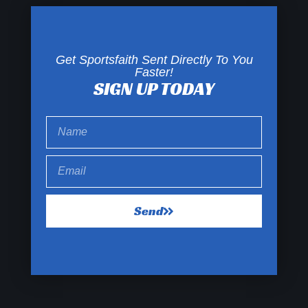
Get Sportsfaith Sent Directly To You
Faster!
SIGN UP TODAY
Send