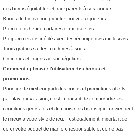
des bonus équitables et transparents à ses joueurs.
Bonus de bienvenue pour les nouveaux joueurs
Promotions hebdomadaires et mensuelles
Programmes de fidélité avec des récompenses exclusives
Tours gratuits sur les machines à sous
Concours et tirages au sort réguliers
Comment optimiser l’utilisation des bonus et
promotions
Pour tirer le meilleur parti des bonus et promotions offerts
par playjonny casino, il est important de comprendre les
conditions générales et de choisir les bonus qui conviennent
le mieux à votre style de jeu. Il est également important de
gérer votre budget de manière responsable et de ne pas