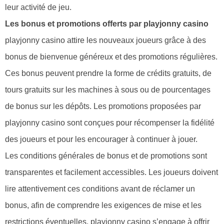
leur activité de jeu.
Les bonus et promotions offerts par playjonny casino
playjonny casino attire les nouveaux joueurs grâce à des
bonus de bienvenue généreux et des promotions régulières.
Ces bonus peuvent prendre la forme de crédits gratuits, de
tours gratuits sur les machines à sous ou de pourcentages
de bonus sur les dépôts. Les promotions proposées par
playjonny casino sont conçues pour récompenser la fidélité
des joueurs et pour les encourager à continuer à jouer.
Les conditions générales de bonus et de promotions sont
transparentes et facilement accessibles. Les joueurs doivent
lire attentivement ces conditions avant de réclamer un
bonus, afin de comprendre les exigences de mise et les
restrictions éventuelles. playjonny casino s’engage à offrir