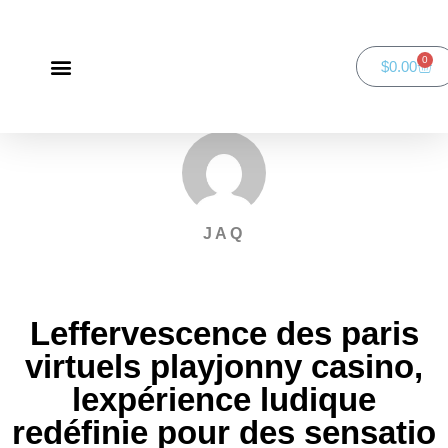
0
$
0.00
Green Bay Duathlon presented by SportsFaith
SportsFaith Podcast
JAQ
Leffervescence des paris
virtuels playjonny casino,
lexpérience ludique
redéfinie pour des sensatio