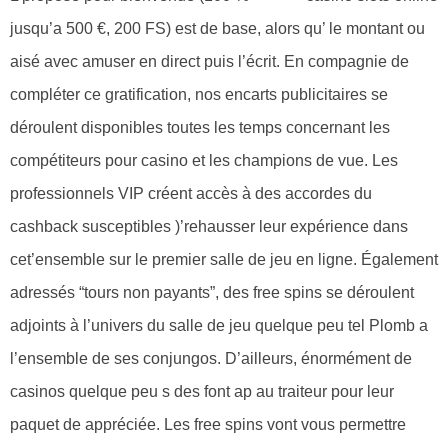
jusqu’a 500 €, 200 FS) est de base, alors qu’ le montant ou
aisé avec amuser en direct puis l’écrit. En compagnie de
compléter ce gratification, nos encarts publicitaires se
déroulent disponibles toutes les temps concernant les
compétiteurs pour casino et les champions de vue. Les
professionnels VIP créent accès à des accordes du
cashback susceptibles )’rehausser leur expérience dans
cet’ensemble sur le premier salle de jeu en ligne. Également
adressés “tours non payants”, des free spins se déroulent
adjoints à l’univers du salle de jeu quelque peu tel Plomb a
l’ensemble de ses conjungos. D’ailleurs, énormément de
casinos quelque peu s des font ap au traiteur pour leur
paquet de appréciée. Les free spins vont vous permettre