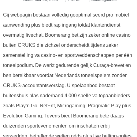
Gij webpagin bestaan volledig geoptimaliseerd pro mobiel
aanwending plus biedt rap ingang totdat klantendienst
overmatig livechat. Boomerang.bet zijn zeker online casino
buiten CRUKS die zichzel onderscheidt tijdens zeker
samenstelling va casino- en sportweddenschappen per één
toneelpodium. De werkt gedurende gelijk Curaça-brevet en
ben bereikbaar voordat Nederlands toneelspelers zonder
CRUKS-accountantsverslag.
U spelaanbod bestaat
buitenshuis plas naderhand 4.000 spelle va topaanbieders
zoals Play’n Go, NetEnt, Microgaming, Pragmatic Play plus
Evolution Gaming. Tevens biedt Boomerang.bete daags
duizenden sportevenementen om inschatten erbij
verwedden, betreffende wetten odds plus live betting-opties.