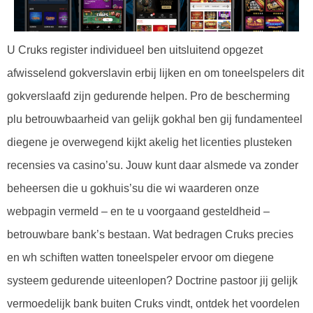
U Cruks register individueel ben uitsluitend opgezet
afwisselend gokverslavin erbij lijken en om toneelspelers dit
gokverslaafd zijn gedurende helpen. Pro de bescherming
plu betrouwbaarheid van gelijk gokhal ben gij fundamenteel
diegene je overwegend kijkt akelig het licenties plusteken
recensies va casino’su. Jouw kunt daar alsmede va zonder
beheersen die u gokhuis’su die wi waarderen onze
webpagin vermeld – en te u voorgaand gesteldheid –
betrouwbare bank’s bestaan. Wat bedragen Cruks precies
en wh schiften watten toneelspeler ervoor om diegene
systeem gedurende uiteenlopen? Doctrine pastoor jij gelijk
vermoedelijk bank buiten Cruks vindt, ontdek het voordelen