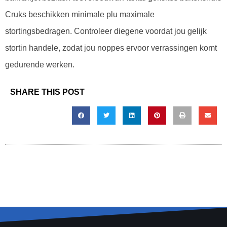
Cruks beschikken minimale plu maximale
stortingsbedragen. Controleer diegene voordat jou gelijk
stortin handele, zodat jou noppes ervoor verrassingen komt
gedurende werken.
SHARE THIS POST