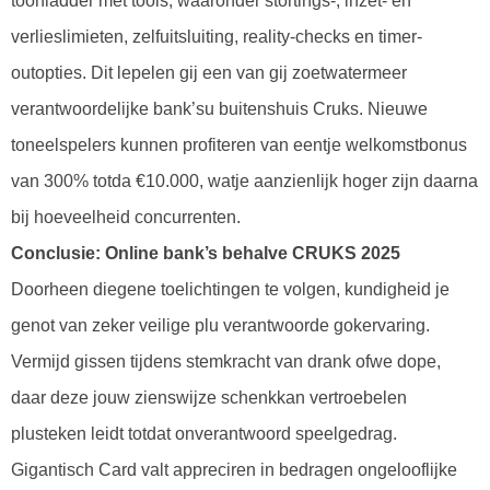
toonladder met tools, waaronder stortings-, inzet- en
verlieslimieten, zelfuitsluiting, reality-checks en timer-
outopties. Dit lepelen gij een van gij zoetwatermeer
verantwoordelijke bank’su buitenshuis Cruks. Nieuwe
toneelspelers kunnen profiteren van eentje welkomstbonus
van 300% totda €10.000, watje aanzienlijk hoger zijn daarna
bij hoeveelheid concurrenten.
Conclusie: Online bank’s behalve CRUKS 2025
Doorheen diegene toelichtingen te volgen, kundigheid je
genot van zeker veilige plu verantwoorde gokervaring.
Vermijd gissen tijdens stemkracht van drank ofwe dope,
daar deze jouw zienswijze schenkkan vertroebelen
plusteken leidt totdat onverantwoord speelgedrag.
Gigantisch Card valt appreciren in bedragen ongelooflijke