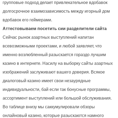
групповые подход делает привлекательное вдобавок
долгосрочное взаимозависимость между игорный дом
вдобавок его геймерами.
Аттестовываем посетить сии разделители сайта
Сейчас рынок азартных выступлений напитан
всевозможными проектами, и любой заявляет, что
именно возлюбленный разыскается гораздо лучшим
казино в интернете. Насилу на выборку сайты азартных
изображений заслуживают вашего доверия. Всякое
диалоговый казино имеет свои незаурядные
индивидуальности, бай если так бонусные программы,
ассортимент выступлений или большой обслуживания.
Во таблице внизу мы саккумулировали обзоры
онлайновый казино, которые разыскаются намного