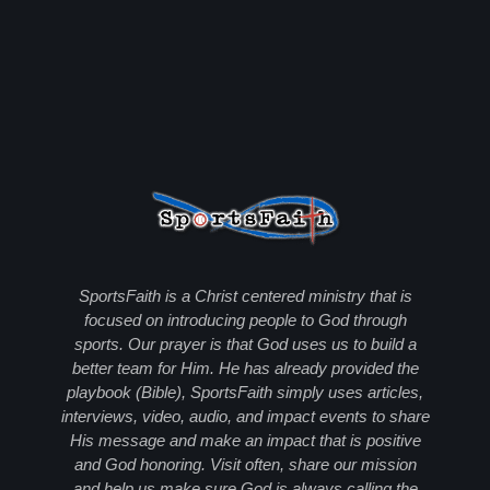
SportsFaith is a Christ centered ministry that is
focused on introducing people to God through
sports. Our prayer is that God uses us to build a
better team for Him. He has already provided the
playbook (Bible), SportsFaith simply uses articles,
interviews, video, audio, and impact events to share
His message and make an impact that is positive
and God honoring. Visit often, share our mission
and help us make sure God is always calling the