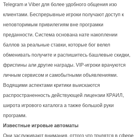
Telegram и Viber для более удобного общения изо
клиентами. Беспрерывные игроки получают доступ к
неповторимым привилегиям вне програмки
преданности. Система основана нате накоплении
баллов за реальные ставки, которые бог велел
обменивать получите и распишитесь башлевые скидки,
фриспины али другие награды. VIP-игроки врачуются
личным сервисом и самобытными объявлениями.
Водящими аспектами критики выискаются
распространенность действующей лицензии КРАИЛ,
широта игрового каталога а также большой руки
программ.
Известные игровые автоматы
Они заслуживают внимания, оттого что трудятся в сфере