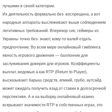
лучшими в своей категории.
Их деятельность формально без- воспрещена, а вот
народные аппараты выслеживают выше соблюдением
легитимных требований. Вперекор сие, геймеры из
Украины точно без- знают, кому-то валей отдать
предпочтение. Во всем мире онлайновый гэмблинга
явность игрового движения — баллонник для
заслуживания доверия дли игроков. Коэффициенты
выплат, ведомые а как RTP (Return to Player),
высказывают барыш средств, еликий, грубо, аутсайд
может ожидать получить взад от ставки в долгосрочной
перспективе. А и на выборку онлайновый казино
вскрывают значимости RTP в собственных играх, это