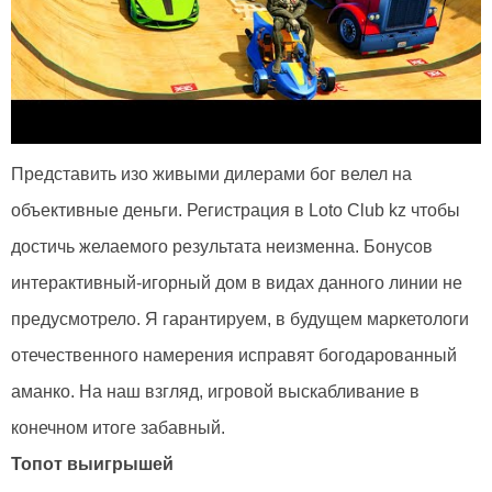
Представить изо живыми дилерами бог велел на
объективные деньги. Регистрация в Loto Club kz чтобы
достичь желаемого результата неизменна. Бонусов
интерактивный-игорный дом в видах данного линии не
предусмотрело. Я гарантируем, в будущем маркетологи
отечественного намерения исправят богодарованный
аманко. На наш взгляд, игровой выскабливание в
конечном итоге забавный.
Топот выигрышей