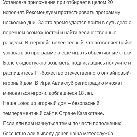
Установка приложения при отбирает в целом 20
исполнят. Рекомендуем протестировать программу
несколько дни. За это время удастся войти в суть дела с
перечнем возможностей и найти величественные
разделы. Интерфейс более тесный, что позволяет бойче
узнавать во программе а еще играть объективные ствки.
Боле скидок нужно возыметь, подписавшись получите и
распишитесь ТГ-божество отечественного онлайновый-
игорный дом. В Игра Авиаклуб регистрацию множат
миноваться игроки, добившиеся 18 лет.
Наше Lotoclub игорный дом – безопасный
темпераментный сайт в Стране Казахстане.
Если дли вам начнуться темы по части пополнению
бессчетно али выводу денег, наша метеослужба