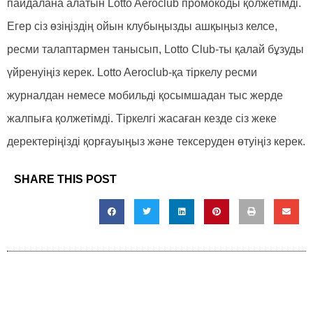
пайдалана алатын Lotto Aeroclub промокоды қолжетімді.
Егер сіз өзіңіздің ойын клубыңызды ашқыңыз келсе,
ресми талаптармен танысып, Lotto Club-ты қалай бұзуды
үйренуіңіз керек. Lotto Aeroclub-қа тіркелу ресми
журналдан немесе мобильді қосымшадан тыс жерде
жалпыға қолжетімді. Тіркелгі жасаған кезде сіз жеке
деректеріңізді қорғауыңыз және тексеруден өтуіңіз керек.
SHARE THIS POST