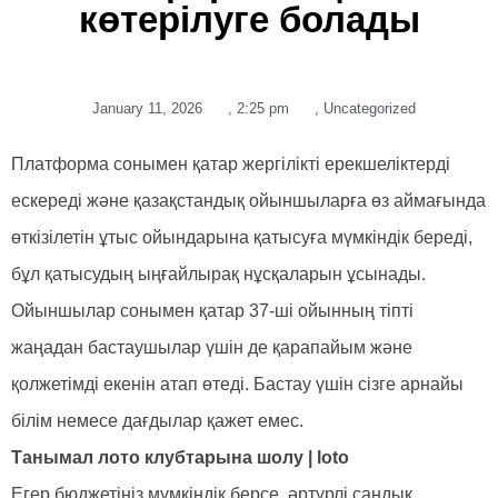
көтерілуге ​​болады
January 11, 2026
,
2:25 pm
,
Uncategorized
Платформа сонымен қатар жергілікті ерекшеліктерді
ескереді және қазақстандық ойыншыларға өз аймағында
өткізілетін ұтыс ойындарына қатысуға мүмкіндік береді,
бұл қатысудың ыңғайлырақ нұсқаларын ұсынады.
Ойыншылар сонымен қатар 37-ші ойынның тіпті
жаңадан бастаушылар үшін де қарапайым және
қолжетімді екенін атап өтеді.
Бастау үшін сізге арнайы
білім немесе дағдылар қажет емес.
Танымал лото клубтарына шолу | loto
Егер бюджетіңіз мүмкіндік берсе, әртүрлі сандық