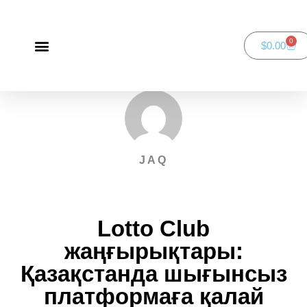
0
$
0.00
Green Bay Duathlon presented by SportsFaith
SportsFaith Podcast
JAQ
Lotto Club
жаңғырықтары:
Қазақстанда шығынсыз
платформаға қалай