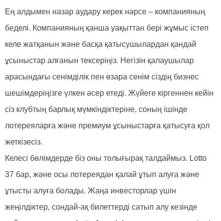
Ең алдымен назар аудару керек нәрсе – компанияның
беделі. Компанияның қанша уақыттан бері жұмыс істеп
келе жатқанын және басқа қатысушылардан қандай
ұсыныстар алғанын тексеріңіз. Негізін қалаушылар
арасындағы сенімділік пен өзара сенім сіздің бизнес
шешімдеріңізге үлкен әсер етеді. Жүйеге кіргеннен кейін
сіз клубтың барлық мүмкіндіктеріне, соның ішінде
лотереяларға және премиум ұсыныстарға қатысуға қол
жеткізесіз.
Келесі бөлімдерде біз оны толығырақ талдаймыз. Lotto
37 бар, және осы лотереядан қалай ұтып алуға және
ұтысты алуға болады. Жаңа инвесторлар үшін
жеңілдіктер, сондай-ақ билеттерді сатып алу кезінде