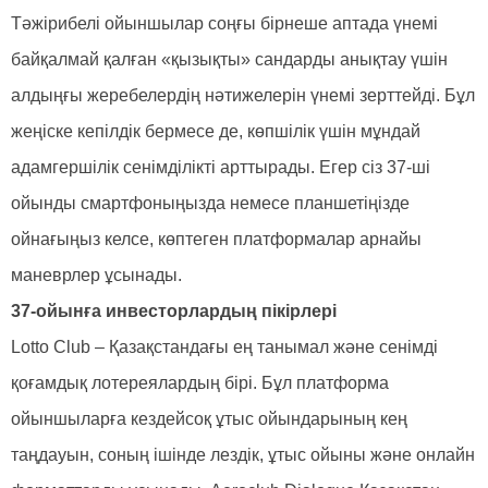
Тәжірибелі ойыншылар соңғы бірнеше аптада үнемі
байқалмай қалған «қызықты» сандарды анықтау үшін
алдыңғы жеребелердің нәтижелерін үнемі зерттейді. Бұл
жеңіске кепілдік бермесе де, көпшілік үшін мұндай
адамгершілік сенімділікті арттырады. Егер сіз 37-ші
ойынды смартфоныңызда немесе планшетіңізде
ойнағыңыз келсе, көптеген платформалар арнайы
маневрлер ұсынады.
37-ойынға инвесторлардың пікірлері
Lotto Club – Қазақстандағы ең танымал және сенімді
қоғамдық лотереялардың бірі. Бұл платформа
ойыншыларға кездейсоқ ұтыс ойындарының кең
таңдауын, соның ішінде лездік, ұтыс ойыны және онлайн