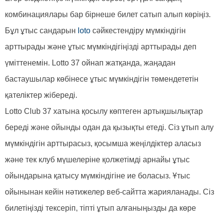
комбинациялары бар бірнеше билет сатып алып көріңіз.
Бұл ұтыс сандарын
loto
сәйкестендіру мүмкіндігін
арттырады және ұтыс мүмкіндігіңізді арттырады деп
үміттенемін. Lotto 37 ойнап жатқанда, жаңадан
бастаушылар көбінесе ұтыс мүмкіндігін төмендететін
қателіктер жібереді.
Lotto Club 37 хатына қосылу көптеген артықшылықтар
береді және ойынды одан да қызықты етеді. Сіз ұтып алу
мүмкіндігін арттырасыз, қосымша жеңілдіктер аласыз
және тек клуб мүшелеріне қолжетімді арнайы ұтыс
ойындарына қатысу мүмкіндігіне ие боласыз. Ұтыс
ойынынан кейін нәтижелер веб-сайтта жарияланады. Сіз
билетіңізді тексеріп, тіпті ұтып алғаныңызды да көре