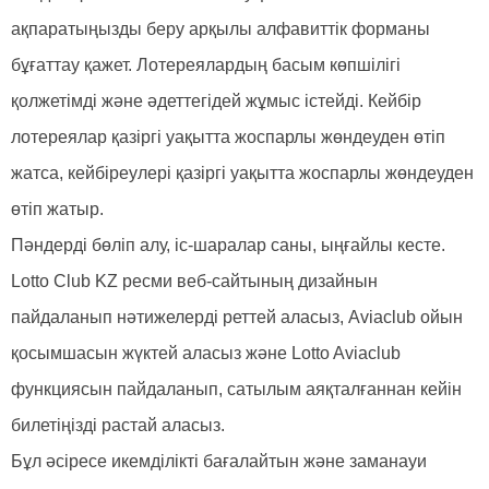
ақпаратыңызды беру арқылы алфавиттік форманы
бұғаттау қажет. Лотереялардың басым көпшілігі
қолжетімді және әдеттегідей жұмыс істейді. Кейбір
лотереялар қазіргі уақытта жоспарлы жөндеуден өтіп
жатса, кейбіреулері қазіргі уақытта жоспарлы жөндеуден
өтіп жатыр.
Пәндерді бөліп алу, іс-шаралар саны, ыңғайлы кесте.
Lotto Club KZ ресми веб-сайтының дизайнын
пайдаланып нәтижелерді реттей аласыз, Aviaclub ойын
қосымшасын жүктей аласыз және Lotto Aviaclub
функциясын пайдаланып, сатылым аяқталғаннан кейін
билетіңізді растай аласыз.
Бұл әсіресе икемділікті бағалайтын және заманауи