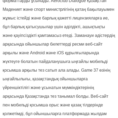
форматтарды ұсынады. Aeroclub Dialogue Қазақстан
Мәдениет және спорт министрлігінің қатаң бақылауымен
жұмыс істейді және барлық қажетті лицензияларға ие,
бұл барлық қатысушылар үшін әділдікті, ашықтықты
және қауіпсіздікті қамтамасыз етеді. Заманауи әдістердің
арқасында ойыншылар билеттерді ресми веб-сайт
арқылы және Android және iOS құрылғыларында
жүктеуге болатын пайдаланушыға ыңғайлы мобильді
қосымша арқылы тез сатып ала алады. Game 37 өзінің
ыңғайлылығы, қазақстандық ойыншыларға
үйреншіктілігі және ұсынатын мүмкіндіктерінің
арқасында Қазақстанда тез танымал болды. Веб-сайт
пен мобильді қосымша орыс және қазақ тілдерінде
қолжетімді, бұл ойыншыларға платформада жылдам