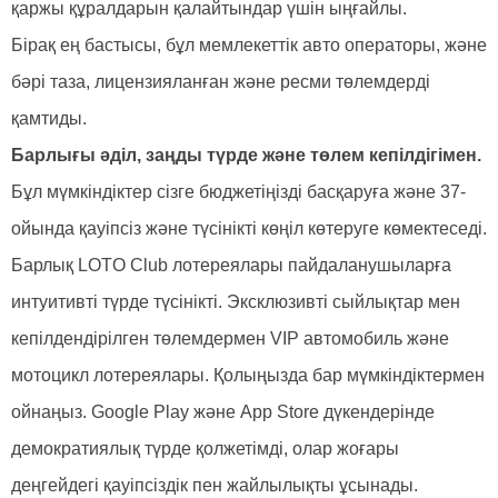
қаржы құралдарын қалайтындар үшін ыңғайлы.
Бірақ ең бастысы, бұл мемлекеттік авто операторы, және
бәрі таза, лицензияланған және ресми төлемдерді
қамтиды.
Барлығы әділ, заңды түрде және төлем кепілдігімен.
Бұл мүмкіндіктер сізге бюджетіңізді басқаруға және 37-
ойында қауіпсіз және түсінікті көңіл көтеруге көмектеседі.
Барлық LOTO Club лотереялары пайдаланушыларға
интуитивті түрде түсінікті. Эксклюзивті сыйлықтар мен
кепілдендірілген төлемдермен VIP автомобиль және
мотоцикл лотереялары. Қолыңызда бар мүмкіндіктермен
ойнаңыз. Google Play және App Store дүкендерінде
демократиялық түрде қолжетімді, олар жоғары
деңгейдегі қауіпсіздік пен жайлылықты ұсынады.