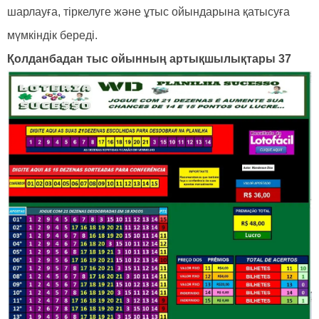
шарлауға, тіркелуге және ұтыс ойындарына қатысуға
мүмкіндік береді.
Қолданбадан тыс ойынның артықшылықтары 37