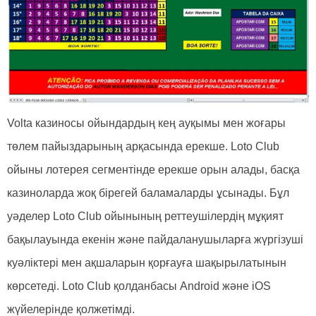
Volta казиносы ойындардың кең ауқымы мен жоғары
төлем пайыздарының арқасында ерекше. Loto Club
ойыны лотерея сегментінде ерекше орын алады, басқа
казиноларда жоқ бірегей баламаларды ұсынады. Бұл
уәделер Loto Club ойынының реттеушілердің мұқият
бақылауында екенін және пайдаланушыларға жүргізуші
куәліктері мен ақшаларын қорғауға шақырылатынын
көрсетеді. Loto Club қолданбасы Android және iOS
жүйелерінде қолжетімді.