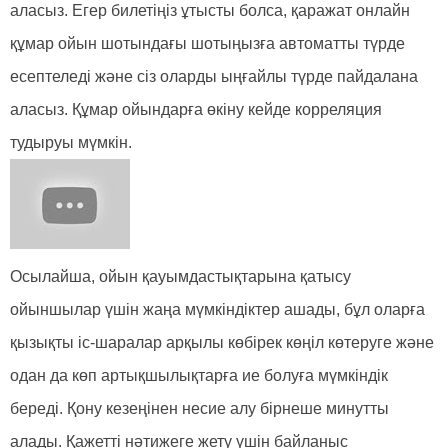
аласыз. Егер билетіңіз ұтысты болса, қаражат онлайн
құмар ойын шотындағы шотыңызға автоматты түрде
есептеледі және сіз оларды ыңғайлы түрде пайдалана
аласыз. Құмар ойындарға өкіну кейде корреляция
тудыруы мүмкін.
Осылайша, ойын қауымдастықтарына қатысу
ойыншылар үшін жаңа мүмкіндіктер ашады, бұл оларға
қызықты іс-шаралар арқылы көбірек көңіл көтеруге және
одан да көп артықшылықтарға ие болуға мүмкіндік
береді. Қону кезеңінен несие алу бірнеше минутты
алады. Қажетті нәтижеге жету үшін байланыс