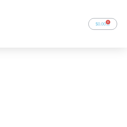
0
$
0.00