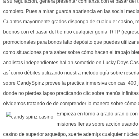
a su regulación, genera presentar confianza con el pasar del 
completo. Pues a mirar, guarda apariencia en las social medi
Cuantos mayormente grados disponga de cualquier casino, m
buenos con el pasar del tiempo cualquier genial RTP (regres
promocionales para bonos falto depósito que puedes utilizar a 
como situaciones para saber sobre cómo hacen el trabajo bien
analistas independientes hallan sometido en Lucky Days Casi
así­ como débiles utilizando nuestra metodología sobre reseña
sobre CandySpinz provee la practica inmersiva con casi 400 
donde no pierdes lapso practicando clic sobre menús infinitas
olvidemos tratando de de comprender la manera sobre cómo
Empieza en torno a grado uranio con 
misiones llenas sobre acción usando f
casino de superior arquetipo, suerte ademí¡s cualquier núcleo