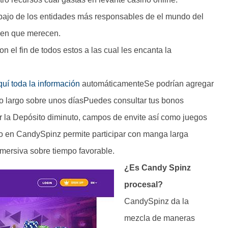
rabajo de los entidades más responsables de el mundo del
men que merecen.
 el fin de todos estos a las cual les encanta la
uí toda la información
automáticamenteSe podrían agregar
 lo largo sobre unos díasPuedes consultar tus bonos
 la Depósito diminuto, campos de envite así­ como juegos
ado en CandySpinz permite participar con manga larga
nmersiva sobre tiempo favorable.
¿Es Candy Spinz
procesal?
CandySpinz da la
mezcla de maneras