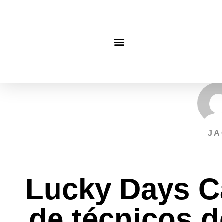
JA
Lucky Days C
de técnicos 