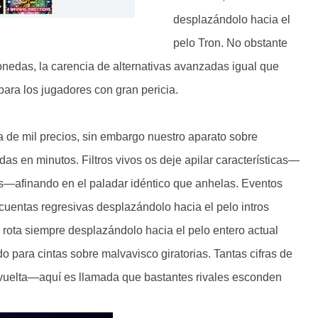
desplazándolo hacia el
pelo Tron. No obstante
onedas, la carencia de alternativas avanzadas igual que
ara los jugadores con gran pericia.
a de mil precios, sin embargo nuestro aparato sobre
das en minutos. Filtros vivos os deje apilar características—
ys—afinando en el paladar idéntico que anhelas. Eventos
cuentas regresivas desplazándolo hacia el pelo intros
d rota siempre desplazándolo hacia el pelo entero actual
o para cintas sobre malvavisco giratorias. Tantas cifras de
e vuelta—aquí­ es llamada que bastantes rivales esconden