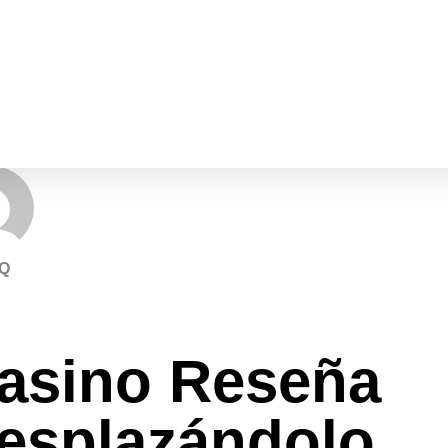
Q
asino Reseña
desplazándolo