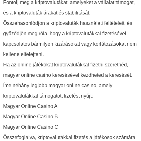
Fontolj meg a kriptovalutákat, amelyeket a vállalat támogat,
és a kriptovaluták árakat és stabilitását.
Összehasonlódjon a kriptovaluták használati feltételeit, és
győződjön meg róla, hogy a kriptovalutákkal fizetésével
kapcsolatos bármilyen kizárásokat vagy korlátozásokat nem
kellene elfelejteni.
Ha az online játékokat kriptovalutákkal fizetni szeretnéd,
magyar online casino keresésével kezdheted a keresését.
Íme néhány legjobb magyar online casino, amely
kriptovalutákkal támogatott fizetést nyújt:
Magyar Online Casino A
Magyar Online Casino B
Magyar Online Casino C
Összefoglalva, kriptovalutákkal fizetés a játékosok számára