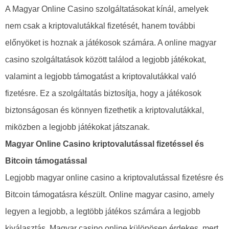
A Magyar Online Casino szolgáltatásokat kínál, amelyek
nem csak a kriptovalutákkal fizetését, hanem további
előnyöket is hoznak a játékosok számára. A online magyar
casino szolgáltatások között találod a legjobb játékokat,
valamint a legjobb támogatást a kriptovalutákkal való
fizetésre. Ez a szolgáltatás biztosítja, hogy a játékosok
biztonságosan és könnyen fizethetik a kriptovalutákkal,
miközben a legjobb játékokat játszanak.
Magyar Online Casino kriptovalutással fizetéssel és
Bitcoin támogatással
Legjobb magyar online casino a kriptovalutással fizetésre és
Bitcoin támogatásra készült. Online magyar casino, amely
legyen a legjobb, a legtöbb játékos számára a legjobb
kiválasztás. Magyar casino online különösen érdekes, mert