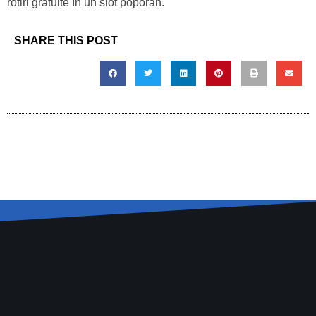
rotiri gratuite în un slot poporan.
SHARE THIS POST