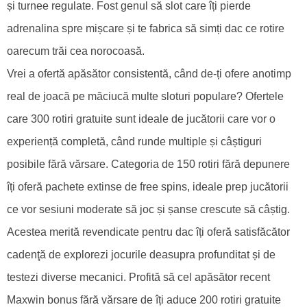
și turnee regulate. Fost genul să slot care îți pierde
adrenalina spre mișcare și te fabrica să simți dac ce rotire
oarecum trăi cea norocoasă.
Vrei a ofertă apăsător consistentă, când de-ți ofere anotimp
real de joacă pe măciucă multe sloturi populare? Ofertele
care 300 rotiri gratuite sunt ideale de jucătorii care vor o
experiență completă, când runde multiple și câștiguri
posibile fără vărsare. Categoria de 150 rotiri fără depunere
îți oferă pachete extinse de free spins, ideale prep jucătorii
ce vor sesiuni moderate să joc și șanse crescute să câștig.
Acestea merită revendicate pentru dac îți oferă satisfăcător
cadenţă de explorezi jocurile deasupra profunditat și de
testezi diverse mecanici. Profită să cel apăsător recent
Maxwin bonus fără vărsare de îți aduce 200 rotiri gratuite