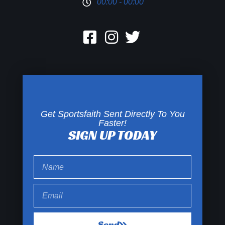
00:00 - 00:00
Get Sportsfaith Sent Directly To You
Faster!
SIGN UP TODAY
Send