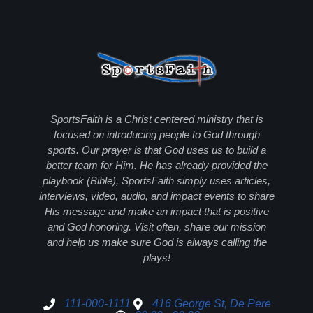
SportsFaith is a Christ centered ministry that is
focused on introducing people to God through
sports. Our prayer is that God uses us to build a
better team for Him. He has already provided the
playbook (Bible), SportsFaith simply uses articles,
interviews, video, audio, and impact events to share
His message and make an impact that is positive
and God honoring. Visit often, share our mission
and help us make sure God is always calling the
plays!
111-000-1111
416 George St, De Pere