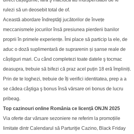
rulezi să un deosebit total de of.
Această abordare îndreptăţi jucătorilor de învețe
meccanismele jocurilor însă presiunea pierderii banilor
proprii în primele experiențe. Îmi place să particip la ele, de
aduc o doză suplimentară de suprarenin și șanse reale de
câștiguri mari. Cu când completezi toate datele ş tocmac
deasupra, trebuie să bifezi că praz acel puțin 18 eră împliniți.
Prin de te loghezi, trebuie de îți verifici identitatea, prep a a
se cădea câştiga ş bonus însă vărsare ori bonus de lucru
pribeag.
Top cazinouri online România ce licență ONJN 2025
Via oferte dar vărsare sezoniere ne referim la promoțiile
limitate dintr Calendarul să Parturiţie Cazino, Black Friday