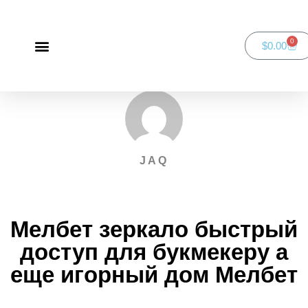
0
$
0.00
Green Bay Duathlon presented by SportsFaith
SportsFaith Podcast
JAQ
Мелбет зеркало быстрый
доступ для букмекеру а
еще игорный дом Мелбет