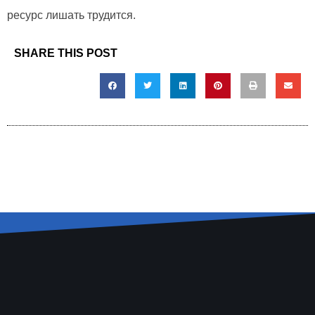
ресурс лишать трудится.
SHARE THIS POST