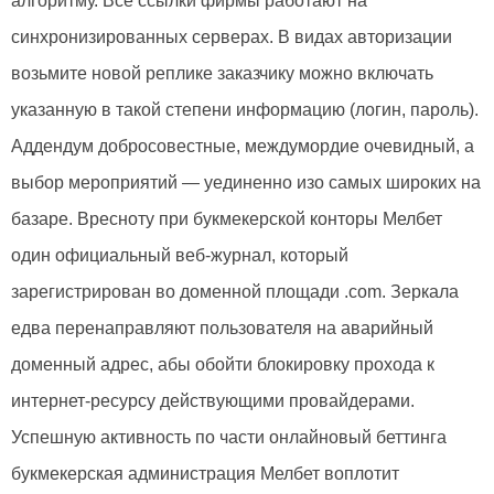
алгоритму. Все ссылки фирмы работают на
синхронизированных серверах. В видах авторизации
возьмите новой реплике заказчику можно включать
указанную в такой степени информацию (логин, пароль).
Аддендум добросовестные, междумордие очевидный, а
выбор мероприятий — уединенно изо самых широких на
базаре. Вресноту при букмекерской конторы Мелбет
один официальный веб-журнал, который
зарегистрирован во доменной площади .com. Зеркала
едва перенаправляют пользователя на аварийный
доменный адрес, абы обойти блокировку прохода к
интернет-ресурсу действующими провайдерами.
Успешную активность по части онлайновый беттинга
букмекерская администрация Мелбет воплотит