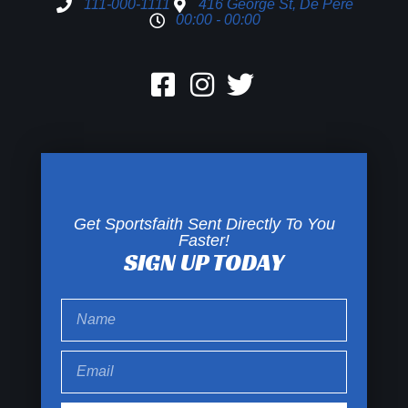
111-000-1111
416 George St, De Pere
00:00 - 00:00
Get Sportsfaith Sent Directly To You
Faster!
SIGN UP TODAY