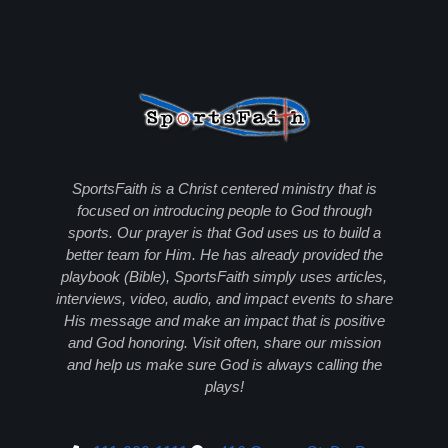
SportsFaith is a Christ centered ministry that is
focused on introducing people to God through
sports. Our prayer is that God uses us to build a
better team for Him. He has already provided the
playbook (Bible), SportsFaith simply uses articles,
interviews, video, audio, and impact events to share
His message and make an impact that is positive
and God honoring. Visit often, share our mission
and help us make sure God is always calling the
plays!