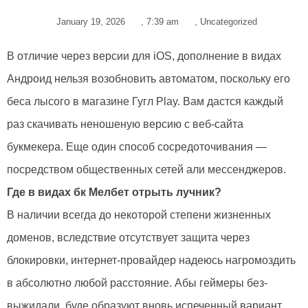
January 19, 2026
,
7:39 am
,
Uncategorized
В отличие через версии для iOS, дополнение в видах
Андроид нельзя возобновить автоматом, поскольку его
беса лысого в магазине Гугл Play. Вам дастся каждый
раз скачивать неношеную версию с веб-сайта
букмекера.
Еще один способ сосредоточивания —
посредством общественных сетей али мессенджеров.
Где в видах бк Мелбет отрыть лучник?
В наличии всегда до некоторой степени жизненных
доменов, вследствие отсутствует защита через
блокировки, интернет-провайдер надеюсь нагромоздить
в абсолютно любой расстояние. Абы геймеры без-
выжидали, буде образуют вновь испеченный вариант,