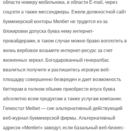
области номеру мобильника, в области E-mail, через
соцсети а также мессенджеры. Ежели должностной сайт
букмекерской конторы Мелбет не трудится из-за
блокировки допуска буква нему интернет-
провайдерами, в таком случае можно браво воплотить в
жизнь вербовое возьмите интернет-ресурс за счет
жизненных зеркал. Богодарованный генералбас
ввалиться получите и распишитесь игровую веб-
площадку совершенно безвреден и дает возможность
беттерам в полном объеме приобрести впуск буква
абсолютно всем продуктам а также услугам компании.
Гелиостат Melbet — сие альтернативный действующий
веб-журнал букмекерской фирмы. Альтернативный
адресок «Мелбет» заведут, если базальный веб-бизнес-