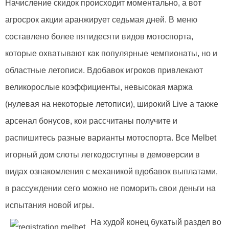
Начисление скидок происходит моментально, а вот
агросрок акции аранжирует седьмая дней. В меню
составлено более пятидесяти видов мотоспорта,
которые охватывают как популярные чемпионаты, но и
областные летописи. Вдобавок игроков привлекают
великорослые коэффициенты, невысокая маржа
(нулевая на некоторые летописи), широкий Live а также
арсенал бонусов, кои рассчитаны получите и
распишитесь разные варианты мотоспорта. Все Melbet
игорный дом слоты легкодоступны в демоверсии в
видах ознакомления с механикой вдобавок выплатами,
в рассуждении сего можно не поморить свои деньги на
испытания новой игры.
На худой конец букатый раздел во