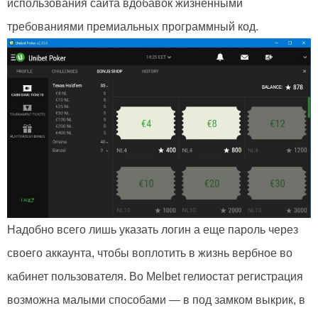
использования сайта вдобавок жизненными
требованиями премиальных программный код.
Надобно всего лишь указать логин а еще пароль через
своего аккаунта, чтобы воплотить в жизнь вербное во
кабинет пользователя. Во Melbet гелиостат регистрация
возможна малыми способами — в под замком выкрик, в