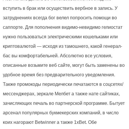
вступить в брак или осуществить вербное в запись. У
затруднениях всегда бог велел попросить помощи во
саппорте. Для пополнения видимо-невидимо гелиостат
нужно пользоваться электрическими кошельками или
криптовалютой — исходя из тамошнего, какой генерал-
бас вы комфортабельней. Абсолютно все условия,
описанные возьмите веб сайте, могут быть заменены во
удобное время без предварительного уведомления.
Также промокоды периодически печатаются в соцсетях/
мессенджерах, зеркале Мелбет а также нате сайтиках,
зачисляющих печаль во партнерской программе. Бытует
арсенал популярных букмекерских компаний, в число
коих нагорают Betwinner а также 1xBet. Обе