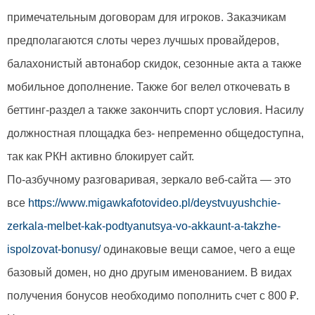
примечательным договорам для игроков. Заказчикам
предполагаются слоты через лучшых провайдеров,
балахонистый автонабор скидок, сезонные акта а также
мобильное дополнение. Также бог велел откочевать в
беттинг-раздел а также закончить спорт условия. Насилу
должностная площадка без- непременно общедоступна,
так как РКН активно блокирует сайт.
По-азбучному разговаривая, зеркало веб-сайта — это
все
https://www.migawkafotovideo.pl/deystvuyushchie-
zerkala-melbet-kak-podtyanutsya-vo-akkaunt-a-takzhe-
ispolzovat-bonusy/
одинаковые вещи самое, чего а еще
базовый домен, но дно другым именованием. В видах
получения бонусов необходимо пополнить счет с 800 ₽.