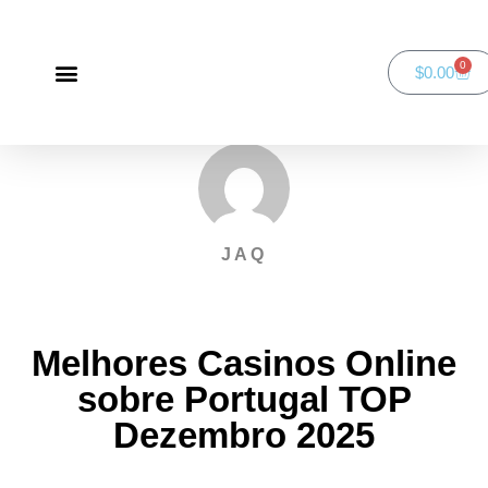
0
$
0.00
Green Bay Duathlon presented by SportsFaith
SportsFaith Podcast
JAQ
Melhores Casinos Online
sobre Portugal TOP
Dezembro 2025