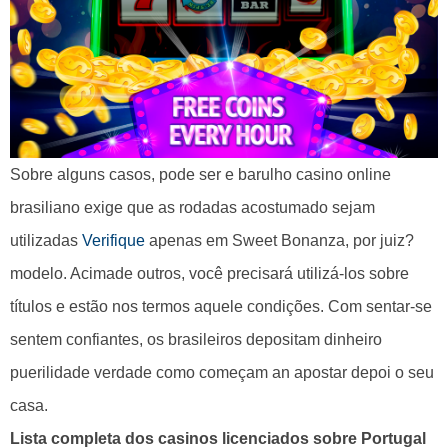
Sobre alguns casos, pode ser e barulho casino online
brasiliano exige que as rodadas acostumado sejam
utilizadas
Verifique
apenas em Sweet Bonanza, por juiz?
modelo. Acimade outros, você precisará utilizá-los sobre
títulos e estão nos termos aquele condições. Com sentar-se
sentem confiantes, os brasileiros depositam dinheiro
puerilidade verdade como começam an apostar depoi o seu
casa.
Lista completa dos casinos licenciados sobre Portugal