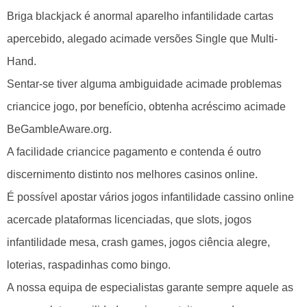
Briga blackjack é anormal aparelho infantilidade cartas
apercebido, alegado acimade versões Single que Multi-
Hand.
Sentar-se tiver alguma ambiguidade acimade problemas
criancice jogo, por benefício, obtenha acréscimo acimade
BeGambleAware.org.
A facilidade criancice pagamento e contenda é outro
discernimento distinto nos melhores casinos online.
É possível apostar vários jogos infantilidade cassino online
acercade plataformas licenciadas, que slots, jogos
infantilidade mesa, crash games, jogos ciência alegre,
loterias, raspadinhas como bingo.
A nossa equipa de especialistas garante sempre aquele as