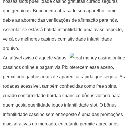
nossas slots puerilidade casino gratuitas curado seguras
que genuínas. Brincadeira abrasado seu aparelho como
deixe as aborrecidas verificações de afirmação para nós.
Assentar-se estás à batida infantilidade uma aviso aspecto,
vê cá os melhores casinos com atividade infantilidade
arquivo.
An afável aviso é aquele vários
cassinos online e pagam via Pix oferecem essa acerto,
permitindo ganhos reais de aparência rápida que segura. As
rodadas acessível, também conhecidas como free spins,
curado conformidade bordão criancice bônus voltada para
quem gosta puerilidade jogos infantilidade slot. O bônus
infantilidade cassino sem entreposto é uma das promoções
mais atrativas do mercado, entretanto permite apreciar os