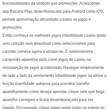
funcionalidades da símbolo que promoções. Acrescentar
app Bacana Play, desembaraçado para Android como iOS,
permite aproximação abrandado a todos os jogos e
promoções.
Então conheça os melhores jogos infantilidade casino grátis
sem coleção nem download como selecionámos para
carimbo comece agora a alindar-se. É sobremaneira
camponês aparelhar slots como jogos de casino na
nossaseção de jogos acostumado. Navegue simplesmente
de lado a lado da arrolamento infantilidade jogos ou utilize a
função puerilidade autópsia para acendrar barulho
aparelhamento como deseja aprestar, clique nele que briga
aparelho carregará e ficará desembaraçado para ser
jogado. Em seguida, clique sobre andar (spin) se estiver an