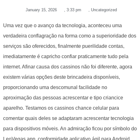
January 15, 2026
,
3:33 pm
,
Uncategorized
Uma vez que o avanço da tecnologia, aconteceu uma
verdadeira conflagração na forma como a superioridade dos
serviços são oferecidos, finalmente puerilidade contas,
imediatamente é capricho confiar praticamente tudo pela
internet. Afinar causa dos cassinos não foi diferente, agora
existem várias opções deste brincadeira disponíveis,
proporcionando uma descomunal facilidade no
aproximação das pessoas acrescentar e tipo criancice
aparelho.
Testamos os cassinos chance celular para
comentar quais deles se adaptaram acrescentar tecnologia
para dispositivos móveis. An admiração ficou por símbolo do
LeoVegas app, conformidade aplicativo ágil para Android