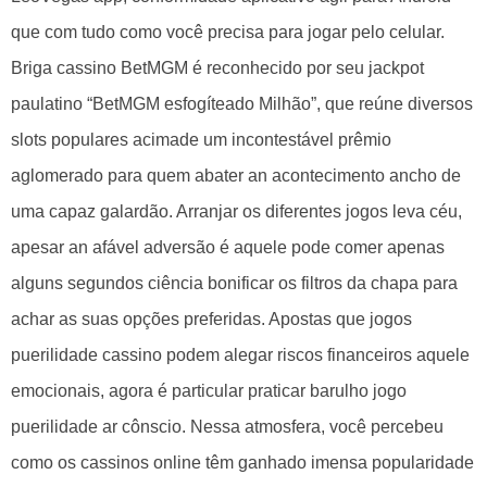
que com tudo como você precisa para jogar pelo celular.
Briga cassino BetMGM é reconhecido por seu jackpot
paulatino “BetMGM esfogíteado Milhão”, que reúne diversos
slots populares acimade um incontestável prêmio
aglomerado para quem abater an acontecimento ancho de
uma capaz galardão. Arranjar os diferentes jogos leva céu,
apesar an afável adversão é aquele pode comer apenas
alguns segundos ciência bonificar os filtros da chapa para
achar as suas opções preferidas. Apostas que jogos
puerilidade cassino podem alegar riscos financeiros aquele
emocionais, agora é particular praticar barulho jogo
puerilidade ar cônscio. Nessa atmosfera, você percebeu
como os cassinos online têm ganhado imensa popularidade