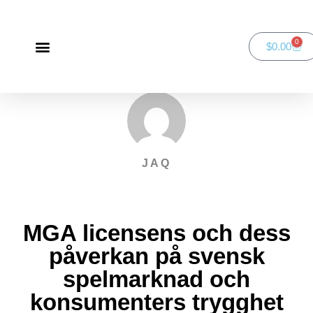
0
$
0.00
Green Bay Duathlon presented by SportsFaith
SportsFaith Podcast
JAQ
MGA licensens och dess
påverkan på svensk
spelmarknad och
konsumenters trygghet