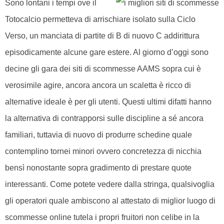
Sono lontani i tempi ove il
Totocalcio permetteva di arrischiare isolato sulla Ciclo
Verso, un manciata di partite di B di nuovo C addirittura
episodicamente alcune gare estere. Al giorno d’oggi sono
decine gli gara dei siti di scommesse AAMS sopra cui è
verosimile agire, ancora ancora un scaletta è ricco di
alternative ideale è per gli utenti. Questi ultimi difatti hanno
la alternativa di contrapporsi sulle discipline a sé ancora
familiari, tuttavia di nuovo di produrre schedine quale
contemplino tornei minori ovvero concretezza di nicchia
bensì nonostante sopra gradimento di prestare quote
interessanti. Come potete vedere dalla stringa, qualsivoglia
gli operatori quale ambiscono al attestato di miglior luogo di
scommesse online tutela i propri fruitori non celibe in la