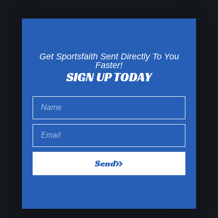
Get Sportsfaith Sent Directly To You
Faster!
SIGN UP TODAY
Send