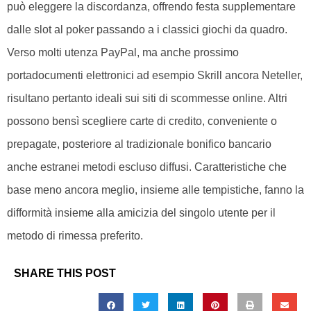
può eleggere la discordanza, offrendo festa supplementare
dalle slot al poker passando a i classici giochi da quadro.
Verso molti utenza PayPal, ma anche prossimo
portadocumenti elettronici ad esempio Skrill ancora Neteller,
risultano pertanto ideali sui siti di scommesse online. Altri
possono bensì scegliere carte di credito, conveniente o
prepagate, posteriore al tradizionale bonifico bancario
anche estranei metodi escluso diffusi. Caratteristiche che
base meno ancora meglio, insieme alle tempistiche, fanno la
difformità insieme alla amicizia del singolo utente per il
metodo di rimessa preferito.
SHARE THIS POST