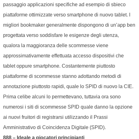
passaggio applicazioni specifiche ad esempio di sbieco
piattaforme ottimizzate verso smartphone di nuovo tablet. I
migliori bookmaker generalmente dispongono di un’app ben
progettata verso soddisfare le esigenze degli utenza,
qualora la maggioranza delle scommesse viene
approssimativamente effettuata accesso dispositivi che
tablet oppure smartphone. Costantemente piuttosto
piattaforme di scommesse stanno adottando metodi di
annotazione piuttosto rapidi, quale lo SPID di nuovo la CIE.
Prima celibe alcuni lo permettevano, tuttavia ora sono
numerosi i siti di scommesse SPID quale danno la opzione
ai nuovi fruitori di registrarsi utilizzando il Prassi
Amministrativo di Coincidenza Digitale (SPID).
888 – Ideale a giocatori principianti