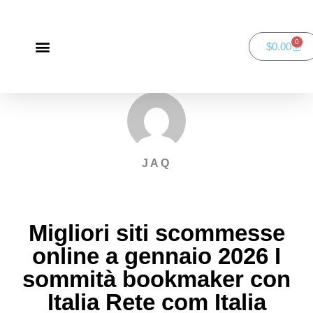
0
$
0.00
Green Bay Duathlon presented by SportsFaith
SportsFaith Podcast
JAQ
Migliori siti scommesse
online a gennaio 2026 I
sommità bookmaker con
Italia Rete com Italia