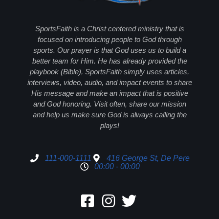
SportsFaith is a Christ centered ministry that is
focused on introducing people to God through
sports. Our prayer is that God uses us to build a
better team for Him. He has already provided the
playbook (Bible), SportsFaith simply uses articles,
interviews, video, audio, and impact events to share
His message and make an impact that is positive
and God honoring. Visit often, share our mission
and help us make sure God is always calling the
plays!
111-000-1111
416 George St, De Pere
00:00 - 00:00